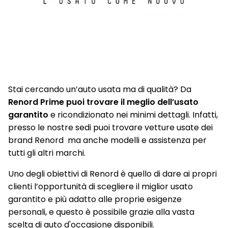
Sensori Di Parcheggio Anteriori E Posteriori
Shark antenna
Sistema audio Arkamys con 6 altoparlanti
Sistema di ancoraggio Isofix
Sistema multimediale Renault EASY LINK con Touchscreen
Stai cercando un’auto usata ma di qualità? Da
9,3" e sistema di Navigazione 3D, aggiornamenti automatici
Renord Prime puoi trovare il meglio dell’usato
(OTA), Bluetooth con riconoscimento vocale, Radio DAB
garantito
e ricondizionato nei minimi dettagli. Infatti,
presso le nostre sedi puoi trovare vetture usate dei
Smartphone replication compatibile con Android Auto e
AppleCarPlay
brand Renord ma anche modelli e assistenza per
tutti gli altri marchi.
Volante in pelle
Uno degli obiettivi di Renord è quello di dare ai propri
clienti l’opportunità di scegliere il miglior usato
garantito e più adatto alle proprie esigenze
personali, e questo è possibile grazie alla vasta
scelta di auto d'occasione disponibili.