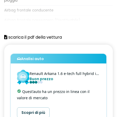
pioggia
Airbag frontale conducente
Airbag frontale passeggero (Disattivabile)
Airbag Laterali A Tendina Anteriori E Posteriori
scarica il pdf della vettura
Airbag laterali per la protezione del torace
Alzacristalli anteriori e posteriori elettrici impulsionali
Analisi auto
Armonia interna in nero titanio
Assistenza al mantenimento della corsia (Lane Keep Assist)
Renault
Arkana
1.6 e-tech full hybrid intens 145cv
Buon prezzo
Assistenza all'uscita dal parcheggio (Rear Cross Traffic
Alert)
Quest'auto ha un prezzo in linea con il
Assistenza alla frenata di emergenza AFU
valore di mercato
Assistenza alla partenza in salita (Hill Start Assist)
Scopri di più
Avviso attraversamento linea di corsia (Lane Departure