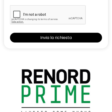
Renault MULTI-SENSE con 3 personalizzazioni di guida e
Ambient Lighting a LED
Retrovisore interno fotocromatico
Retrovisori esterni elettrici, riscaldati con sensore di
temperatura, ripiegabili automaticamente alla chiusura
dell'auto
Riconoscimento segnaletica stradale e allarme
superamento limite di velocità (Over Speed Prevention)
Sedili anteriori con regolazione meccanica
Sedili posteriori ribaltabili 1/3 - 2/3 con bracciolo centrale e 2
portabicchieri
Sellerie in misto tessuto/TEP in nero titanio
Sensore angolo morto
Sensore di pressione pneumatici