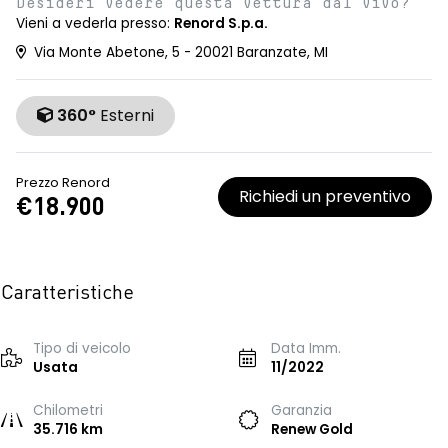
Desideri vedere questa vettura dal vivo?
Vieni a vederla presso:
Renord S.p.a.
Via Monte Abetone, 5 - 20021 Baranzate, MI
360°
Esterni
Prezzo Renord
Richiedi un preventivo
€18.900
Caratteristiche
Tipo di veicolo
Data Imm.
Usata
11/2022
Chilometri
Garanzia
35.716 km
Renew Gold