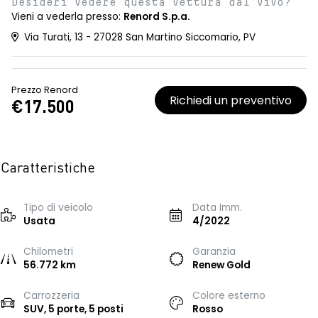
Desideri vedere questa vettura dal vivo?
Vieni a vederla presso:
Renord S.p.a.
Via Turati, 13 - 27028 San Martino Siccomario, PV
Prezzo Renord
Richiedi un preventivo
€17.500
Caratteristiche
Tipo di veicolo
Data Imm.
Usata
4/2022
Chilometri
Garanzia
56.772 km
Renew Gold
Carrozzeria
Colore esterno
SUV, 5 porte, 5 posti
Rosso