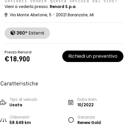
Desideri vedere questa vettura dal vivo?
Vieni a vederla presso:
Renord S.p.a.
Via Monte Abetone, 5 - 20021 Baranzate, MI
360°
Esterni
Prezzo Renord
Richiedi un preventivo
€18.900
Caratteristiche
Tipo di veicolo
Data Imm.
Usata
10/2022
Chilometri
Garanzia
58.648 km
Renew Gold