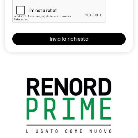
Renault MULTI-SENSE con 3 personalizzazioni di guida e
Ambient Lighting a LED
Retrovisore interno fotocromatico
Retrovisori esterni elettrici, riscaldati con sensore di
temperatura, ripiegabili automaticamente alla chiusura
dell'auto
Riconoscimento segnaletica stradale e allarme
superamento limite di velocità (Over Speed Prevention)
Sedili anteriori con regolazione meccanica
Sedili posteriori ribaltabili 1/3 - 2/3 con bracciolo centrale e 2
portabicchieri
Sellerie in misto tessuto/TEP in nero titanio
Sensore angolo morto
Sensore di pressione pneumatici