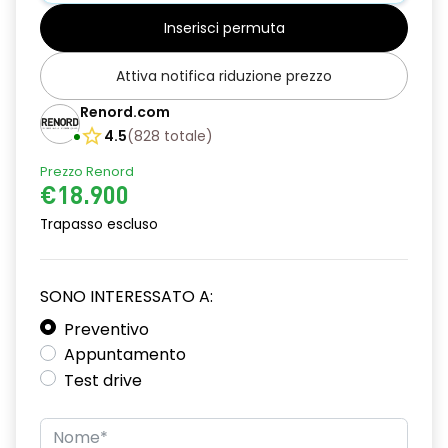
Warning)
Inserisci permuta
Avviso distanza di sicurezza (Distance Warning)
Attiva notifica riduzione prezzo
Bracciolo anteriore scorrevole con compartimento e 2
portabicchieri, prese 2 USB+1 AUX nella prima fila, prese 2 USB
Renord.com
e bocchette d'aria nella seconda fila
4.5
(
828
totale
)
Cerchi in lega da 18" diamantati Pasadena
Prezzo Renord
€18.900
Chiamata d'emergenza
Trapasso escluso
Climatizzatore automatico
Commutazione automatica degli abbaglianti / anabbaglianti
SONO INTERESSATO A:
Controllo elettronico della stabilità ESC (ESP)
Preventivo
Appuntamento
Cruise control adattivo con Stop&Go automatico
Test drive
Digital Driver Display 7"
Doppiofondo bagagliaio con separatore removibile (extra