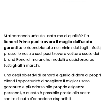
Sensori Di Parcheggio Anteriori E Posteriori
Shark antenna
Sistema audio Arkamys con 6 altoparlanti
Sistema di ancoraggio Isofix
Stai cercando un’auto usata ma di qualità? Da
Sistema multimediale Renault EASY LINK con Touchscreen
Renord Prime puoi trovare il meglio dell’usato
9,3" e sistema di Navigazione 3D, aggiornamenti automatici
garantito
e ricondizionato nei minimi dettagli. Infatti,
(OTA), Bluetooth con riconoscimento vocale, Radio DAB
presso le nostre sedi puoi trovare vetture usate dei
brand Renord ma anche modelli e assistenza per
Smartphone replication compatibile con Android Auto e
AppleCarPlay
tutti gli altri marchi.
Volante in pelle
Uno degli obiettivi di Renord è quello di dare ai propri
clienti l’opportunità di scegliere il miglior usato
garantito e più adatto alle proprie esigenze
personali, e questo è possibile grazie alla vasta
scelta di auto d'occasione disponibili.