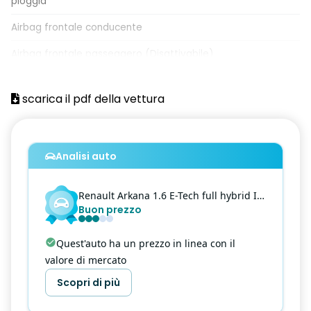
pioggia
Airbag frontale conducente
Airbag frontale passeggero (Disattivabile)
Airbag Laterali A Tendina Anteriori E Posteriori
scarica il pdf della vettura
Airbag laterali per la protezione del torace
Alzacristalli anteriori e posteriori elettrici impulsionali
Analisi auto
Armonia interna in nero titanio
Assistenza al mantenimento della corsia (Lane Keep Assist)
Renault
Arkana
1.6 E-Tech full hybrid Intens 145cv
Buon prezzo
Assistenza all'uscita dal parcheggio (Rear Cross Traffic
Alert)
Quest'auto ha un prezzo in linea con il
Assistenza alla frenata di emergenza AFU
valore di mercato
Assistenza alla partenza in salita (Hill Start Assist)
Scopri di più
Avviso attraversamento linea di corsia (Lane Departure