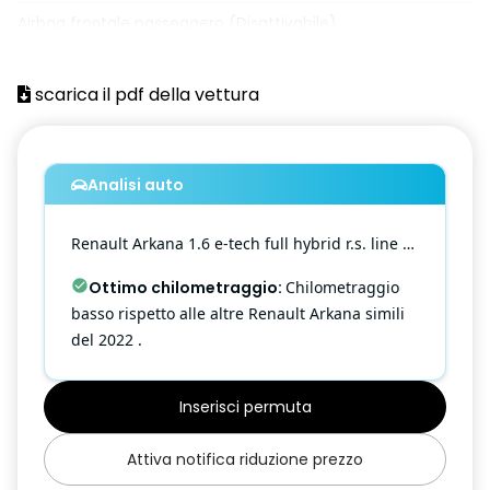
Airbag frontale passeggero (Disattivabile)
Airbag Laterali A Tendina Anteriori E Posteriori
scarica il pdf della vettura
Airbag laterali per la protezione del torace
Alzacristalli anteriori e posteriori elettrici impulsionali
Analisi auto
Armonia interna in nero titanio
Assistenza al mantenimento della corsia (Lane Keep Assist)
Renault
Arkana
1.6 e-tech full hybrid r.s. line 145cv
Assistenza all'uscita dal parcheggio (Rear Cross Traffic
Ottimo chilometraggio
:
Chilometraggio
Alert)
basso rispetto alle altre Renault Arkana simili
Assistenza alla frenata di emergenza AFU
del 2022 .
Assistenza alla partenza in salita (Hill Start Assist)
Inserisci permuta
Avviso attraversamento linea di corsia (Lane Departure
Warning)
Attiva notifica riduzione prezzo
Avviso distanza di sicurezza (Distance Warning)