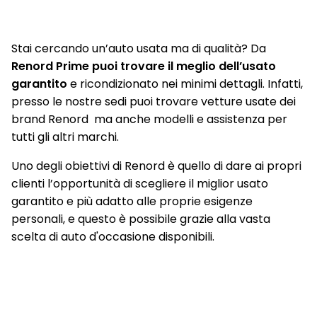
Retrovisori esterni elettrici, riscaldati con sensore di
temperatura, ripiegabili automaticamente alla chiusura
Stai cercando un’auto usata ma di qualità? Da
dell'auto
Renord Prime puoi trovare il meglio dell’usato
Retrovisori esterni in nero lucido
garantito
e ricondizionato nei minimi dettagli. Infatti,
presso le nostre sedi puoi trovare vetture usate dei
Riconoscimento segnaletica stradale e allarme
brand Renord ma anche modelli e assistenza per
superamento limite di velocità (Over Speed Prevention)
tutti gli altri marchi.
Sedili anteriori con regolazione elettrica (e regolazione
Uno degli obiettivi di Renord è quello di dare ai propri
lombare per conducente)
clienti l’opportunità di scegliere il miglior usato
Sedili anteriori riscaldabili
garantito e più adatto alle proprie esigenze
personali, e questo è possibile grazie alla vasta
Sedili esclusivi R.S. line nero con impunture rosse
scelta di auto d'occasione disponibili.
Sedili posteriori ribaltabili 1/3 - 2/3 con bracciolo centrale e 2
portabicchieri
Sellerie in pelle/Alcantara
Sensore angolo morto