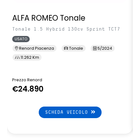
Volante in pelle traforato con cuciture e badge Renault
ALFA ROMEO Tonale
Sport
Volante riscaldabile
Tonale 1.5 Hybrid 130cv Sprint TCT7
USATO
Renord Piacenza
Tonale
5/2024
11.262 Km
Prezzo Renord
€24.890
SCHEDA VEICOLO