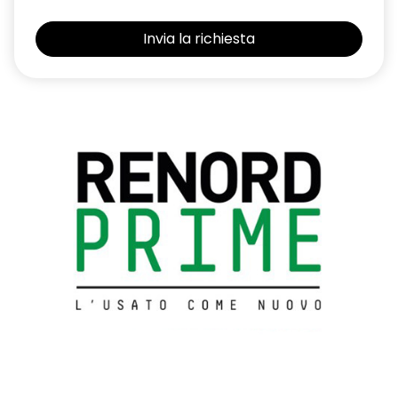
Freno di stazionamento elettrico con funzione auto-hold
Funzione antislittamento ASR
Impunture rosse sui pannelli delle porte e sul bracciolo
centrale
Kit riparazione pneumatici con scatola attrezzi
Modanature di protezione laterale in metallo scuro
Paraurti anteriore sportivo con lama aerodinamica F1
Parking camera posteriore
Pedaliera in alluminio
Privacy Glass (Vetri laterali posteriori e lunotto oscurati)
Renault MULTI-SENSE con 3 personalizzazioni di guida e
Ambient Lighting a LED
Retrovisore interno fotocromatico senza cornice