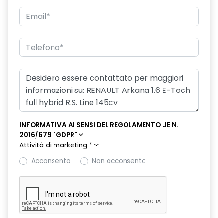
Controllo elettronico della stabilità ESC (ESP)
Cruise control adattivo con Stop&Go automatico
Digital Driver Display 7"
Doppiofondo bagagliaio con separatore removibile (extra
spazio sotto il pavimento solo per benzina)
Easy Access System II (apertura/chiusura all'avvicinamento)
Easy Park Assist (parcheggio a mani libere)
INFORMATIVA AI SENSI DEL REGOLAMENTO UE N.
Eco Drive
2016/679 "GDPR"
Attività di marketing
*
Fari design con firma C-Shape all'anteriore e effetto 3D al
Acconsento
Non acconsento
posteriore
Fari Full LED anteriori e posteriori
Frenata d'emergenza attiva (AEBS) con riconoscimento
pedoni e ciclisti