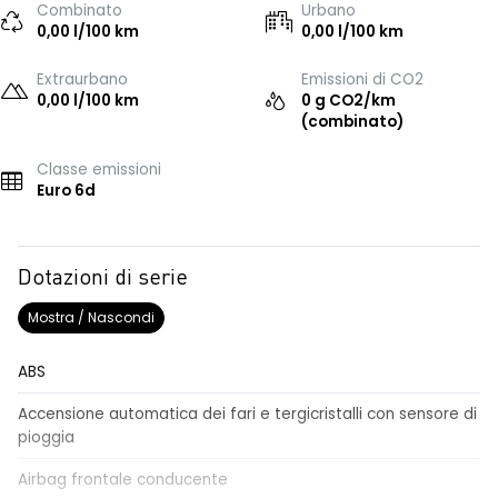
Combinato
Urbano
0,00 l/100 km
0,00 l/100 km
Extraurbano
Emissioni di CO2
0,00 l/100 km
0 g CO2/km
(combinato)
Classe emissioni
Euro 6d
Dotazioni di serie
Mostra / Nascondi
ABS
Accensione automatica dei fari e tergicristalli con sensore di
pioggia
Airbag frontale conducente