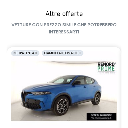
Sensore di pressione pneumatici
Altre offerte
Sensori di parcheggio a 360°
VETTURE CON PREZZO SIMILE CHE POTREBBERO
INTERESSARTI
Shark antenna
Sistema audio Arkamys con 6 altoparlanti
Sistema di ancoraggio Isofix
NEOPATENTATI
CAMBIO AUTOMATICO
Sistema multimediale Renault EASY LINK con Touchscreen
9,3" e sistema di Navigazione 3D, aggiornamenti automatici
(OTA), Bluetooth con riconoscimento vocale, Radio DAB
Ski anteriore e posteriore in metallo scuro con doppio
scarico cromato
Smartphone replication compatibile con Android Auto e
AppleCarPlay
Striscia decorativa specifica in carbon look sui pannelli porta
e sul cruscotto