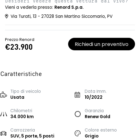
Desideri vedere questa vettura dal vivo?
Vieni a vederla presso:
Renord S.p.a.
Via Turati, 13 - 27028 San Martino Siccomario, PV
Prezzo Renord
Richiedi un preventivo
€23.900
Caratteristiche
Tipo di veicolo
Data Imm.
Usata
10/2022
Chilometri
Garanzia
34.000 km
Renew Gold
Carrozzeria
Colore esterno
SUV, 5 porte, 5 posti
Grigio