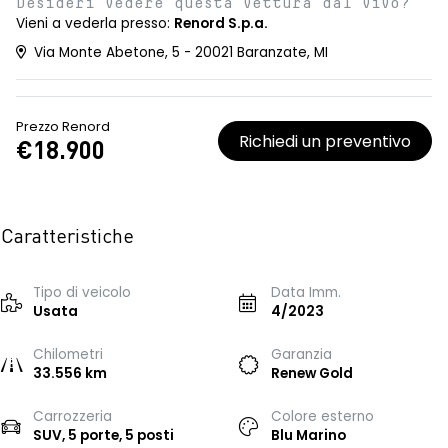
Desideri vedere questa vettura dal vivo?
Vieni a vederla presso:
Renord S.p.a.
Via Monte Abetone, 5 - 20021 Baranzate, MI
Prezzo Renord
Richiedi un preventivo
€18.900
Caratteristiche
Tipo di veicolo
Data Imm.
Usata
4/2023
Chilometri
Garanzia
33.556 km
Renew Gold
Carrozzeria
Colore esterno
SUV, 5 porte, 5 posti
Blu Marino