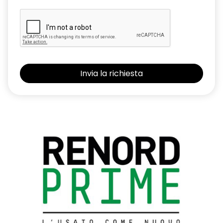
Freno di stazionamento elettrico con funzione auto-hold
Kit riparazione pneumatici con scatola attrezzi
Parking camera posteriore
Privacy Glass (Vetri laterali posteriori e lunotto oscurati)
Renault MULTI-SENSE con 3 personalizzazioni di guida
Retrovisore interno fotocromatico
Retrovisori esterni elettrici, riscaldati con sensore di
temperatura, ripiegabili automaticamente alla chiusura
dell'auto
Riconoscimento segnaletica stradale e allarme
superamento limite di velocità (Over Speed Prevention)
Sedili anteriori con regolazione meccanica
Sedili posteriori ribaltabili 1/3 - 2/3 con bracciolo centrale e 2