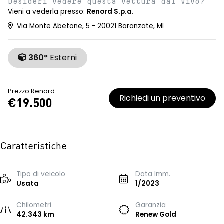
Desideri vedere questa vettura dal vivo?
Vieni a vederla presso:
Renord S.p.a.
Via Monte Abetone, 5 - 20021 Baranzate, MI
360°
Esterni
Prezzo Renord
Richiedi un preventivo
€19.500
Caratteristiche
Tipo di veicolo
Data Imm.
Usata
1/2023
Chilometri
Garanzia
42.343 km
Renew Gold