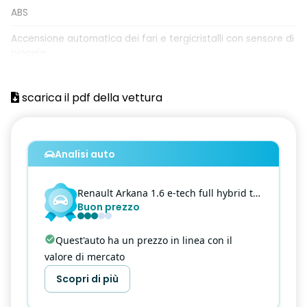
ABS
Accensione automatica dei fari e tergicristalli con sensore di
pioggia
Airbag frontale conducente
scarica il pdf della vettura
Airbag frontale passeggero (Disattivabile)
Airbag laterali a tendina anteriori
Analisi auto
Airbag laterali a tendina posteriori
Airbag laterali per la protezione del torace
Renault
Arkana
1.6 e-tech full hybrid techno 145cv
Buon prezzo
Alert sonoro per i pedoni
Alzacristalli anteriori e posteriori elettrici impulsionali
Quest'auto ha un prezzo in linea con il
valore di mercato
Ambient Lighting a LED
Scopri di più
Armonia interna in nero titanio