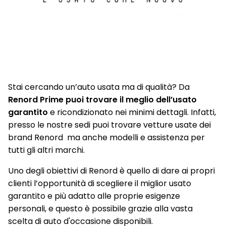
portabicchieri
Sellerie in misto tessuto/TEP in nero titanio
Sensore angolo morto
Sensore di pressione pneumatici
Sensori Di Parcheggio Anteriori E Posteriori
Stai cercando un’auto usata ma di qualità? Da
Renord Prime puoi trovare il meglio dell’usato
Shark antenna
garantito
e ricondizionato nei minimi dettagli. Infatti,
Sistema audio Arkamys con 6 altoparlanti
presso le nostre sedi puoi trovare vetture usate dei
brand Renord ma anche modelli e assistenza per
Sistema di ancoraggio Isofix
tutti gli altri marchi.
Sistema multimediale Renault EASY LINK con Touchscreen
Uno degli obiettivi di Renord è quello di dare ai propri
9,3" e sistema di Navigazione 3D, aggiornamenti automatici
(OTA), Bluetooth con riconoscimento vocale, Radio DAB
clienti l’opportunità di scegliere il miglior usato
garantito e più adatto alle proprie esigenze
Smartphone wireless replication (Apple CarPlay wireless,
personali, e questo è possibile grazie alla vasta
Android via cavo)
scelta di auto d'occasione disponibili.