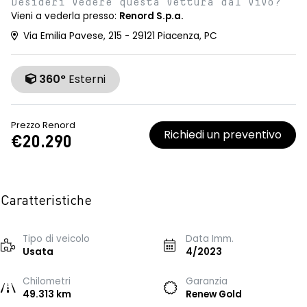
Desideri vedere questa vettura dal vivo?
Vieni a vederla presso:
Renord S.p.a.
Via Emilia Pavese, 215 - 29121 Piacenza, PC
360°
Esterni
Prezzo Renord
Richiedi un preventivo
€20.290
Caratteristiche
Tipo di veicolo
Data Imm.
Usata
4/2023
Chilometri
Garanzia
49.313 km
Renew Gold