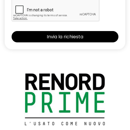
Freno di stazionamento elettrico con funzione auto-hold
Kit riparazione pneumatici con scatola attrezzi
Parking camera posteriore
Privacy Glass (Vetri laterali posteriori e lunotto oscurati)
Renault MULTI-SENSE con 3 personalizzazioni di guida
Retrovisore interno fotocromatico
Retrovisori esterni elettrici, riscaldati con sensore di
temperatura, ripiegabili automaticamente alla chiusura
dell'auto
Riconoscimento segnaletica stradale e allarme
superamento limite di velocità (Over Speed Prevention)
Sedili anteriori con regolazione meccanica
Sedili posteriori ribaltabili 1/3 - 2/3 con bracciolo centrale e 2