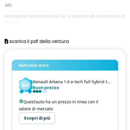
ABS
Accensione automatica dei fari e tergicristalli con sensore di
pioggia
Airbag frontale conducente
scarica il pdf della vettura
Airbag frontale passeggero (Disattivabile)
Airbag laterali a tendina anteriori
Analisi auto
Airbag laterali a tendina posteriori
Airbag laterali per la protezione del torace
Renault
Arkana
1.6 e-tech full hybrid techno 145cv
Buon prezzo
Alert sonoro per i pedoni
Alzacristalli anteriori e posteriori elettrici impulsionali
Quest'auto ha un prezzo in linea con il
valore di mercato
Ambient Lighting a LED
Scopri di più
Armonia interna in nero titanio