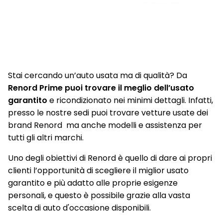
portabicchieri
Sellerie in misto tessuto/TEP in nero titanio
Sensore angolo morto
Sensore di pressione pneumatici
Stai cercando un’auto usata ma di qualità? Da
Sensori Di Parcheggio Anteriori E Posteriori
Renord Prime puoi trovare il meglio dell’usato
garantito
e ricondizionato nei minimi dettagli. Infatti,
Shark antenna
presso le nostre sedi puoi trovare vetture usate dei
Sistema audio Arkamys con 6 altoparlanti
brand Renord ma anche modelli e assistenza per
tutti gli altri marchi.
Sistema di ancoraggio Isofix
Uno degli obiettivi di Renord è quello di dare ai propri
Sistema multimediale Renault EASY LINK con Touchscreen
9,3" e sistema di Navigazione 3D, aggiornamenti automatici
clienti l’opportunità di scegliere il miglior usato
(OTA), Bluetooth con riconoscimento vocale, Radio DAB
garantito e più adatto alle proprie esigenze
personali, e questo è possibile grazie alla vasta
Smartphone wireless replication (Apple CarPlay wireless,
scelta di auto d'occasione disponibili.
Android via cavo)