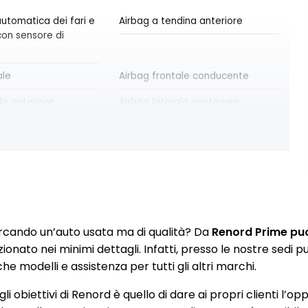
utomatica dei fari e
Airbag a tendina anteriore
 con sensore di
ale
Airbag frontale conducente
le anteriore
Airbag laterale posteriore
la frenata di
Assistenza alla partenza in salita
AFU
a diamantati da 19"
Climatizzatore automatico bi-
zona
rcando un’auto usata ma di qualità? Da
Renord Prime puoi
zionato nei minimi dettagli. Infatti, presso le nostre sedi
e modelli e assistenza per tutti gli altri marchi.
ol
Distance Warning (avviso
li obiettivi di Renord è quello di dare ai propri clienti l’op
distanza di sicurezza)