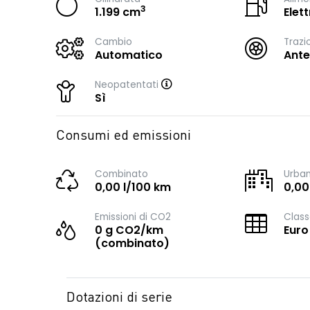
3
1.199 cm
Elet
Cambio
Trazi
Automatico
Ante
Neopatentati
Sì
Consumi ed emissioni
Combinato
Urba
0,00 l/100 km
0,00
Emissioni di CO2
Class
0 g CO2/km
Euro
(combinato)
Dotazioni di serie