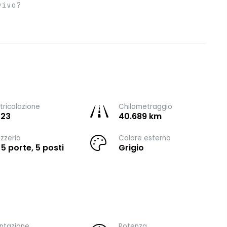
vivo?
ricolazione
Chilometraggio
023
40.689 km
zzeria
Colore esterno
 5 porte, 5 posti
Grigio
ntazione
Potenza