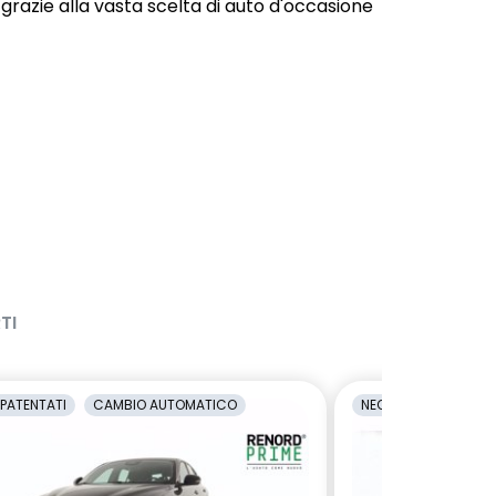
 grazie alla vasta scelta di auto d'occasione
TI
PATENTATI
CAMBIO AUTOMATICO
NEOPATENTATI
C