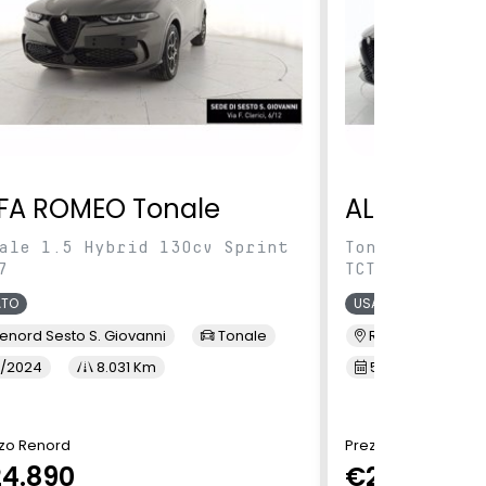
FA ROMEO Tonale
ALFA ROME
ale 1.5 Hybrid 130cv Sprint
Tonale 1.5 Hy
7
TCT7
ATO
USATO
enord Sesto S. Giovanni
Tonale
Renord Baranza
/2024
8.031 Km
5/2024
1
zo Renord
Prezzo Renord
4.890
€24.890