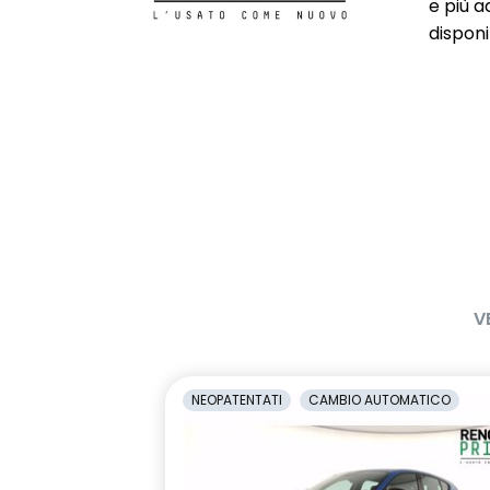
e più a
Driver Attention Alert (sistema di
Driver Displa
disponib
rilevamento dello stato di
vigilanza del conducente)
Eco Mode
Emergency L
(assistenza 
mantenimento
Freno di stazionamento elettrico
Hands-free c
con funzione autohold
apertura/chi
avviamento 
benvenuto e 
Luci diurne a LED
Lunotto post
V
sbrinamento
Panchetta posteriore scorrevole
Parking Cam
NEOPATENTATI
CAMBIO AUTOMATICO
Poggiatesta frontali e posteriori
Privacy Glass
regolabili a 2 vie
oscurati)
Retrovisori esterni elettrici,
Retrovisori es