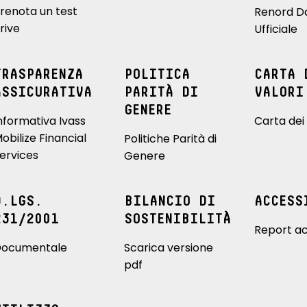
renota un test
Renord D
rive
Ufficiale
TRASPARENZA
POLITICA
CARTA 
ASSICURATIVA
PARITÀ DI
VALORI
GENERE
nformativa Ivass
Carta dei 
obilize Financial
Politiche Parità di
ervices
Genere
D.LGS.
BILANCIO DI
ACCESS
231/2001
SOSTENIBILITÀ
Report ac
ocumentale
Scarica versione
pdf