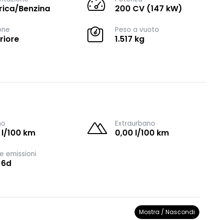
trica/Benzina
200 CV (147 kW)
one
Peso a vuoto
riore
1.517 kg
no
Extraurbano
 l/100 km
0,00 l/100 km
e emissioni
 6d
Mostra / Nascondi