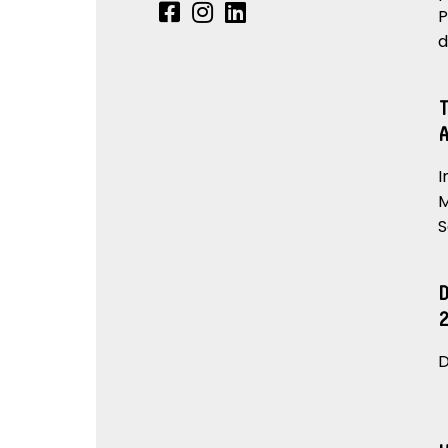
P
d
I
M
S
D