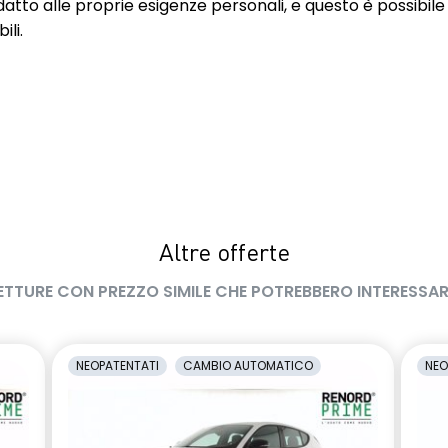
datto alle proprie esigenze personali, e questo è possibile
y da 12,3"
E-call (Chiamata d'emergenza)
ili.
ane Keep Assist
Fari full led Adaptive Vison con
d'emergenza al
funzione fendinebbia
 della corsia)
ard per
Kit riparazioni pneumatici
usura porte,
motore, animazione
arrivederci
Altre offerte
eriore con sistema di
Multi-sense a 4 modalità con
ETTURE CON PREZZO SIMILE CHE POTREBBERO INTERESSAR
ambient lighting
era
Piano bagagli rimovibile
NEOPATENTATI
CAMBIO AUTOMATICO
NEO
 (vetri posteriori
Retrovisore interno
elettrocromico frameless
terni in tinta tetto
Riconoscimento segnaletica