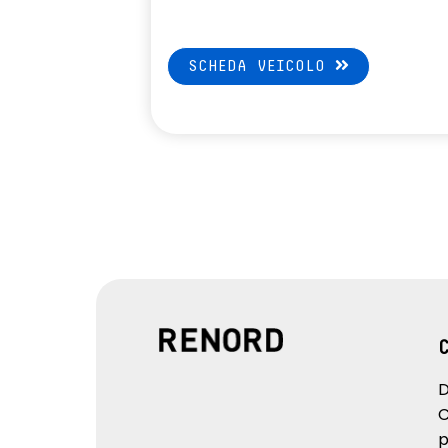
SCHEDA VEICOLO
D
C
p