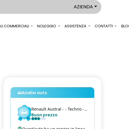
AZIENDA
LI COMMERCIALI
NOLEGGIO
ASSISTENZA
CONTATTI
BLO
Analisi auto
Renault
Austral
- - Techno - 1.2 E-Tech full hybrid Techno 200cv auto
Buon prezzo
Quest'auto ha un prezzo in linea