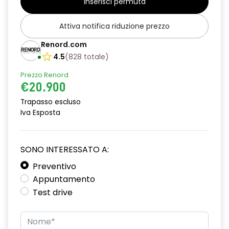
Inserisci permuta
incroci)
Cerchi in lega da 17" Maha
Attiva notifica riduzione prezzo
Climatizzatore automatico bi-zona
Renord.com
4.5
(
828
totale
)
Cruise Control
Prezzo Renord
Distance Warning (avviso distanza di sicurezza)
€20.900
Driver Attention Alert (sistema di rilevamento dello stato di
Trapasso escluso
vigilanza del conducente)
Iva Esposta
Driver Display da 12,3"
SONO INTERESSATO A:
E-call (Chiamata d'emergenza)
Preventivo
Eco Mode
Appuntamento
Emergency Lane Keep Assist (assistenza d'emergenza al
Test drive
mantenimento della corsia)
Fari full led anteriori e posteriori Pure Vision