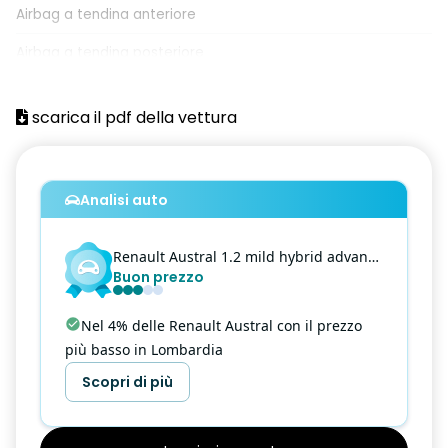
Airbag a tendina anteriore
Airbag a tendina posteriore
Airbag centrale
scarica il pdf della vettura
Airbag frontale conducente
Airbag frontale passeggero (Disattivabile)
Analisi auto
Airbag laterale anteriore
Airbag laterale posteriore
Renault
Austral
1.2 mild hybrid advanced Equilibre 130cv
Buon prezzo
Alzacristalli anteriori e posteriori elettrici impulsionali con
sensore pioggia
Nel 4% delle Renault Austral con il prezzo
Assistenza alla frenata di emergenza AFU
più basso in Lombardia
Assistenza alla partenza in salita
Scopri di più
Automatic Emergency Braking System (sistema di frenata di
emergenza attiva con riconoscimento pedoni, ciclisti e