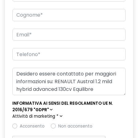
Freno di stazionamento elettrico con funzione autohold
Hands-free card per apertura/chiusura porte, avviamento
motore, animazione benvenuto e arrivederci
Kit riparazioni pneumatici
Luci diurne a LED
Lunotto posteriore con sistema di sbrinamento
Parabrezza riscaldato
Poggiatesta frontali e posteriori regolabili a 2 vie
Retrovisore interno con antiabbagliamento manuale
INFORMATIVA AI SENSI DEL REGOLAMENTO UE N.
Retrovisori esterni elettrici, riscaldati con sensore di
2016/679 "GDPR"
temperatura, ripiegabili
Attività di marketing
*
Retrovisori esterni in tinta tetto
Acconsento
Non acconsento
Riconoscimento segnaletica stradale (Traffic Sign