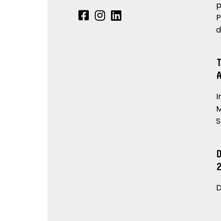
p
P
d
I
M
S
D