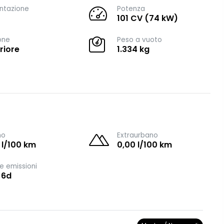
ntazione
Potenza
101 CV (74 kW)
one
Peso a vuoto
riore
1.334 kg
no
Extraurbano
 l/100 km
0,00 l/100 km
e emissioni
 6d