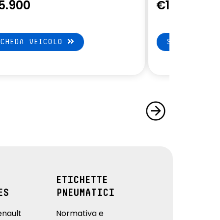
5.900
€17.490
SCHEDA VEICOLO
SCHEDA VEI
ETICHETTE
ES
PNEUMATICI
enault
Normativa e