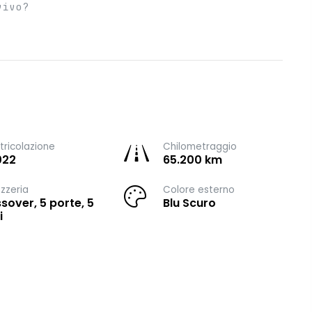
vivo?
ricolazione
Chilometraggio
022
65.200 km
zzeria
Colore esterno
sover, 5 porte, 5
Blu Scuro
i