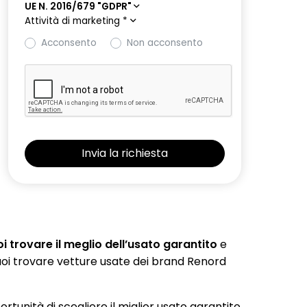
UE N. 2016/679 "GDPR"
Attività di marketing
*
Acconsento
Non acconsento
 trovare il meglio dell’usato garantito
e
 puoi trovare vetture usate dei brand Renord
portunità di scegliere il miglior usato garantito