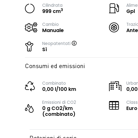
Cilindrata
Alime
3
999 cm
Gpl
Cambio
Trazi
Manuale
Ante
Neopatentati
Sì
Consumi ed emissioni
Combinato
Urba
0,00 l/100 km
0,00
Emissioni di CO2
Class
0 g CO2/km
Euro
(combinato)