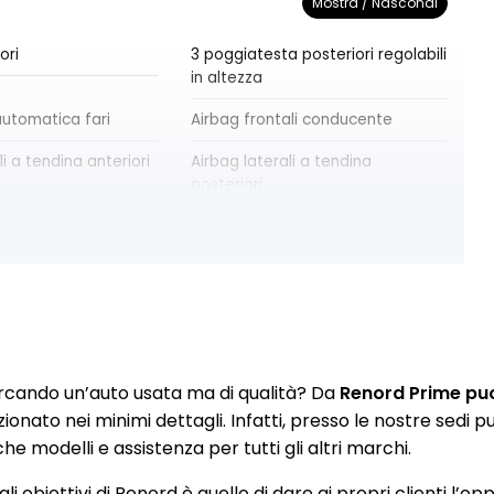
Mostra / Nascondi
ori
3 poggiatesta posteriori regolabili
in altezza
utomatica fari
Airbag frontali conducente
li a tendina anteriori
Airbag laterali a tendina
posteriori
ali passeggero
Airbag testa-torace conducente
ole con specchio
Alzacristalli anteriori elettrici e
impulsionali
la frenata di
Assistenza alla partenza in salita
rcando un’auto usata ma di qualità? Da
Renord Prime puoi
ga da 17" BAHAMAS
Chiusura centralizzata
zionato nei minimi dettagli. Infatti, presso le nostre sedi
e modelli e assistenza per tutti gli altri marchi.
re automatico
Commutazione automatica degli
abbaglianti/anabbaglianti
li obiettivi di Renord è quello di dare ai propri clienti l’op