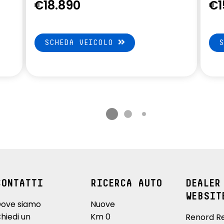
€18.890
€1
SCHEDA VEICOLO
CONTATTI
RICERCA AUTO
DEALER
WEBSIT
ove siamo
Nuove
hiedi un
Km 0
Renord R