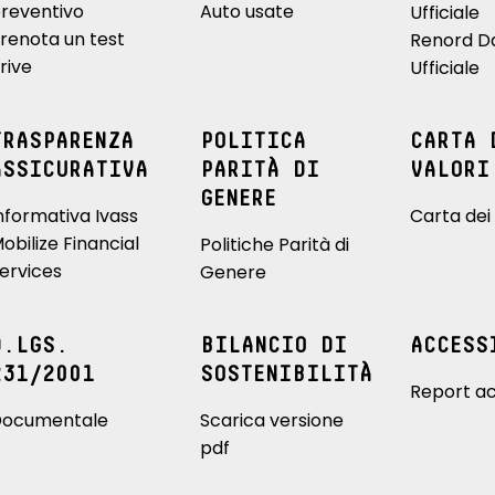
reventivo
Auto usate
Ufficiale
renota un test
Renord D
rive
Ufficiale
TRASPARENZA
POLITICA
CARTA 
ASSICURATIVA
PARITÀ DI
VALORI
GENERE
nformativa Ivass
Carta dei 
obilize Financial
Politiche Parità di
ervices
Genere
D.LGS.
BILANCIO DI
ACCESS
231/2001
SOSTENIBILITÀ
Report ac
ocumentale
Scarica versione
pdf