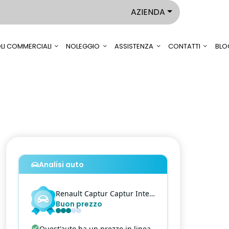
AZIENDA
LI COMMERCIALI
NOLEGGIO
ASSISTENZA
CONTATTI
BLO
Analisi auto
Renault
Captur
Captur Intens - 1.0 tce Intens Gpl 100cv my21
Buon prezzo
Quest'auto ha un prezzo in linea