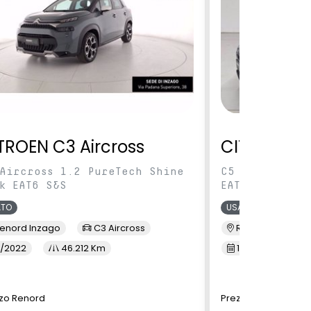
TROEN C3 Aircross
CITROEN C5
Aircross 1.2 PureTech Shine
C5 Aircross 1
k EAT6 S&S
EAT8 S&S
ATO
USATO
enord Inzago
C3 Aircross
Renord Monza
/2022
46.212 Km
10/2023
3
zo Renord
Prezzo Renord