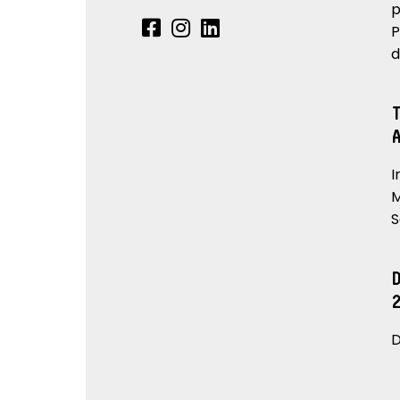
p
P
d
I
M
S
D