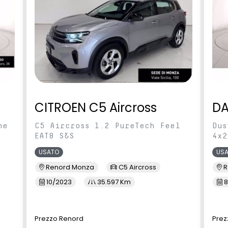
modulabile
Profili laterali cristalli Chrome
sterni con indicatori
Retrovisori Esterni In Tinta
 LED richiudibili
Carrozzeria
e
ggero regolabile in
Sedile posteriore frazionabile 1/3
- 2/3 e scorrevole
CITROEN C5 Aircross
DA
rcheggio Posteriori
sensori pioggia
ne
C5 Aircross 1.2 PureTech Feel
Dus
EAT8 S&S
4x2
USATO
US
imediale EASY LINK
Ski anteriore e posteriore Grey
Renord Monza
C5 Aircross
R
ibile con Android
 CarPlay
10/2023
35.597 Km
8
lle TEP regolabile in
ofondità
Prezzo Renord
Prez