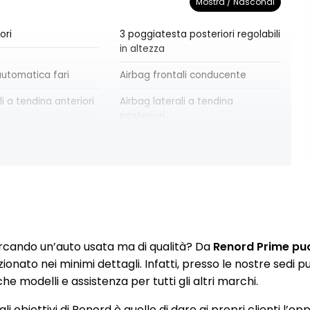
Mostra / Nascondi
ori
3 poggiatesta posteriori regolabili
in altezza
utomatica fari
Airbag frontali conducente
li a tendina anteriori
Airbag laterali a tendina
posteriori
ali passeggero
Airbag testa-torace conducente
ole con specchio
Alzacristalli anteriori elettrici e
impulsionali
la frenata di
Assistenza alla partenza in salita
rcando un’auto usata ma di qualità? Da
Renord Prime puoi
ga da 17" BAHAMAS
Chiusura centralizzata
zionato nei minimi dettagli. Infatti, presso le nostre sedi
e modelli e assistenza per tutti gli altri marchi.
re automatico
Commutazione automatica degli
abbaglianti/anabbaglianti
li obiettivi di Renord è quello di dare ai propri clienti l’op