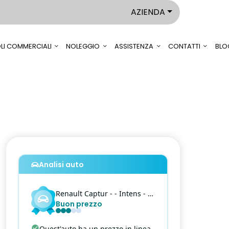
AZIENDA
LI COMMERCIALI
NOLEGGIO
ASSISTENZA
CONTATTI
BLO
Analisi auto
Renault
Captur
- - Intens - 1.0 tce Intens Gpl 100cv my21
Buon prezzo
Quest'auto ha un prezzo in linea