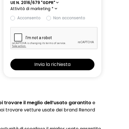
UE N. 2016/679 "GDPR"
Attività di marketing
*
Acconsento
Non acconsento
 trovare il meglio dell’usato garantito
e
 puoi trovare vetture usate dei brand Renord
portunità di scegliere il miglior usato garantito