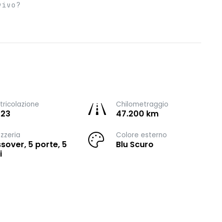
vivo?
ricolazione
Chilometraggio
023
47.200 km
zzeria
Colore esterno
sover, 5 porte, 5
Blu Scuro
i