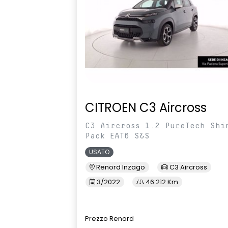
cromati
Presa anteriore e posteriore 12V
Privacy glass
Retrovisore interno
Retrovisori e
fotocromatico
di direzione a
manualment
Sedile conducente regolabile in
Sedile passe
altezza
altezza
CITROEN C3 Aircross
Sellerie con inserti in pelle TEP
Sensori Di Pa
C3 Aircross 1.2 PureTech Shi
Black&Light Grey con tasca
Pack EAT6 S&S
posteriore in rete
USATO
Sistema elettronico di controllo
Sistema mult
Renord Inzago
C3 Aircross
della stabilità (ESP)
da 7" compat
Auto e Apple
3/2022
46.212 Km
Traffic Sign Recognition
Volante in pe
(riconoscimento segnali stradali)
altezza e pr
Prezzo Renord