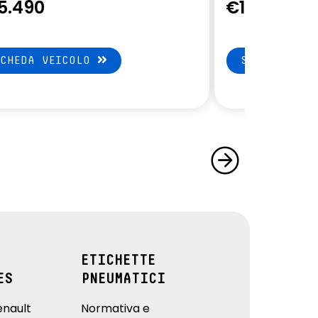
5.490
€14.900
SCHEDA VEICOLO
SCHEDA VEI
ETICHETTE
ES
PNEUMATICI
enault
Normativa e