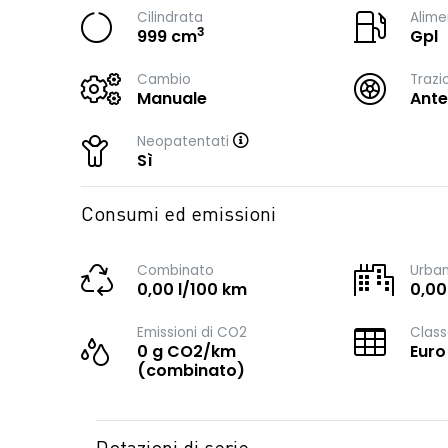
Cilindrata
Alime
3
999 cm
Gpl
Cambio
Trazi
Manuale
Ante
Neopatentati
Sì
Consumi ed emissioni
Combinato
Urba
0,00 l/100 km
0,00
Emissioni di CO2
Class
0 g CO2/km
Euro
(combinato)