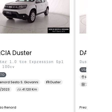
CIA Duster
DACIA Dus
ter 1.0 tce Expression Gpl
Duster 1.0 TC
 100cv
USATO
ATO
Renord MI Selva
enord Sesto S. Giovanni
Duster
7/2023
3
/2023
41.120 Km
zo Renord
Prezzo Renord