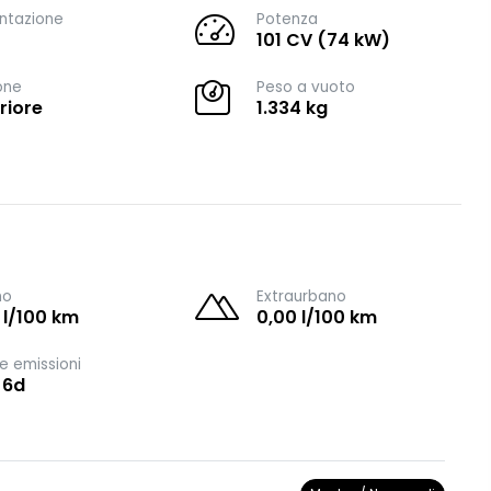
ntazione
Potenza
101 CV (74 kW)
one
Peso a vuoto
riore
1.334 kg
no
Extraurbano
 l/100 km
0,00 l/100 km
e emissioni
 6d