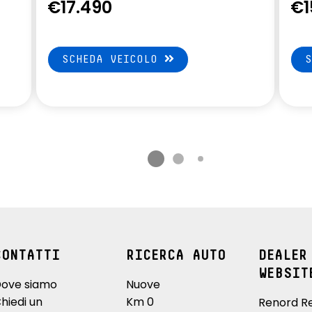
€17.490
€1
SCHEDA VEICOLO
CONTATTI
RICERCA AUTO
DEALER
WEBSIT
ove siamo
Nuove
hiedi un
Km 0
Renord R