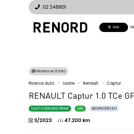
02 248801
N
Sedi
Mostra le 13 foto
Ricerca auto
Usate
Renault
Captur
RENAULT Captur 1.0 TCe GP
USATO RENORD PRIME
GPL
NEOPATENTATI
3/2023
47.200 km