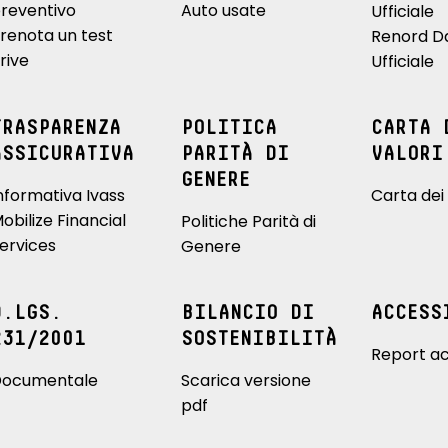
reventivo
Auto usate
Ufficiale
renota un test
Renord D
rive
Ufficiale
TRASPARENZA
POLITICA
CARTA 
ASSICURATIVA
PARITÀ DI
VALORI
GENERE
nformativa Ivass
Carta dei 
obilize Financial
Politiche Parità di
ervices
Genere
D.LGS.
BILANCIO DI
ACCESS
231/2001
SOSTENIBILITÀ
Report ac
ocumentale
Scarica versione
pdf