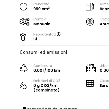
Cilindrata
Alime
3
999 cm
Benz
Cambio
Trazi
Manuale
Ante
Neopatentati
Sì
Consumi ed emissioni
Combinato
Urba
0,00 l/100 km
0,00
Emissioni di CO2
Class
0 g CO2/km
Euro
(combinato)