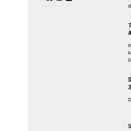
d
I
M
S
D