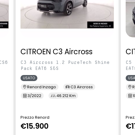
CITROEN C3 Aircross
CI
CS6
C3 Aircross 1.2 PureTech Shine
C5 
Pack EAT6 S&S
EAT
USATO
US
Renord Inzago
C3 Aircross
R
3/2022
46.212 Km
1
Prezzo Renord
Prez
€15.900
€1