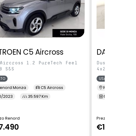
TROEN C5 Aircross
DACIA Dus
Aircross 1.2 PureTech Feel
Duster 1.0 tc
8 S&S
4x2 100cv
ATO
USATO
enord Monza
C5 Aircross
Renord Monza
0/2023
35.597 Km
6/2023
4
zo Renord
Prezzo Renord
7.490
€15.900