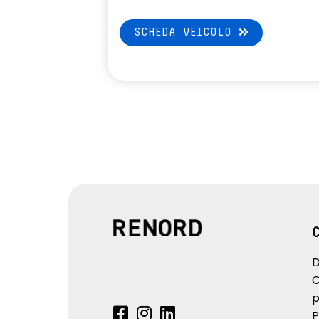
SCHEDA VEICOLO
D
C
p
P