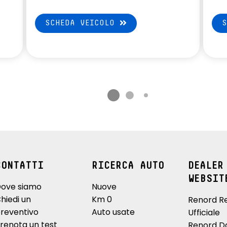
SCHEDA VEICOLO
CONTATTI
RICERCA AUTO
DEALER
WEBSIT
ove siamo
Nuove
hiedi un
Km 0
Renord R
reventivo
Auto usate
Ufficiale
renota un test
Renord D