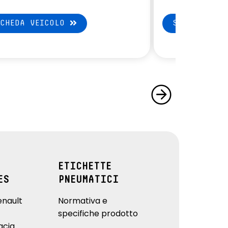
SCHEDA VEICOLO
SCHEDA VEI
ETICHETTE
ES
PNEUMATICI
enault
Normativa e
specifiche prodotto
acia