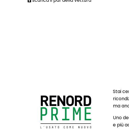
scarica il pdf della vettura
Stai ce
ricondi
ma anch
Uno deg
e più a