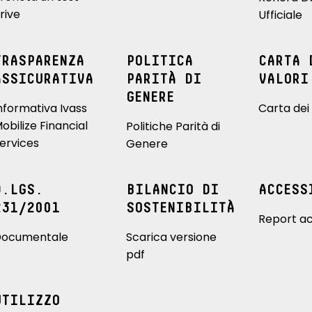
rive
Ufficiale
TRASPARENZA
POLITICA
CARTA 
ASSICURATIVA
PARITÀ DI
VALORI
GENERE
nformativa Ivass
Carta dei 
obilize Financial
Politiche Parità di
ervices
Genere
D.LGS.
BILANCIO DI
ACCESS
231/2001
SOSTENIBILITÀ
Report ac
ocumentale
Scarica versione
pdf
UTILIZZO