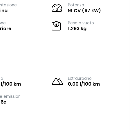
ntazione
Potenza
ina
91 CV (67 kW)
one
Peso a vuoto
riore
1.293 kg
no
Extraurbano
 l/100 km
0,00 l/100 km
e emissioni
 6e