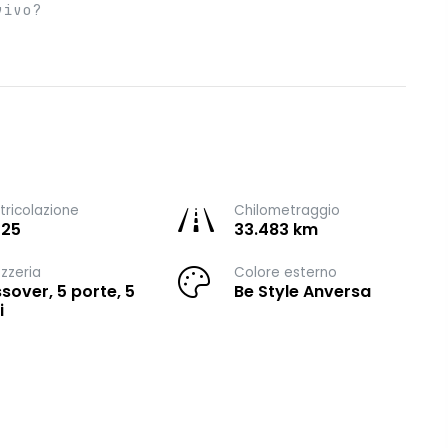
vivo?
ricolazione
Chilometraggio
025
33.483 km
zzeria
Colore esterno
sover, 5 porte, 5
Be Style Anversa
i