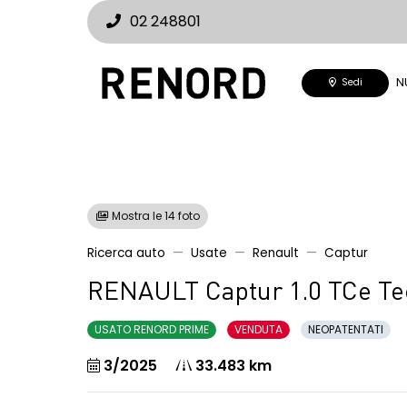
02 248801
N
Sedi
Mostra le 14 foto
Ricerca auto
Usate
Renault
Captur
RENAULT Captur 1.0 TCe T
USATO RENORD PRIME
VENDUTA
NEOPATENTATI
3/2025
33.483 km