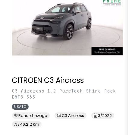
CITROEN C3 Aircross
C3 Aircross 1.2 PureTech Shine Pack
EAT6 S&S
USATO
Renord Inzago
C3 Aircross
3/2022
46.212 Km