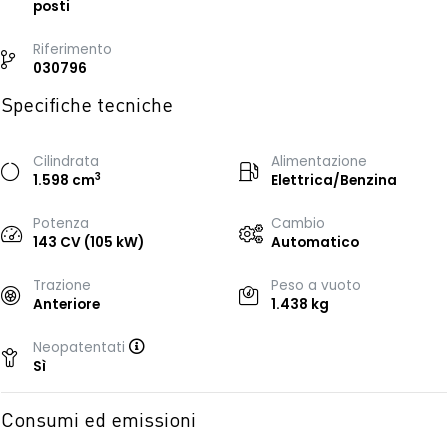
posti
Riferimento
030796
Specifiche tecniche
Cilindrata
Alimentazione
3
1.598 cm
Elettrica/Benzina
Potenza
Cambio
143 CV (105 kW)
Automatico
Trazione
Peso a vuoto
Anteriore
1.438 kg
Neopatentati
Sì
Consumi ed emissioni