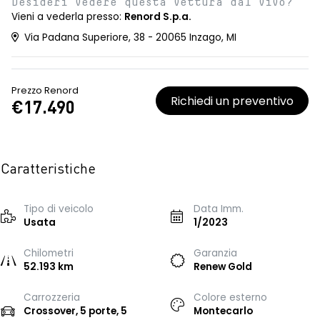
Desideri vedere questa vettura dal vivo?
Vieni a vederla presso:
Renord S.p.a.
Via Padana Superiore, 38 - 20065 Inzago, MI
Prezzo Renord
Richiedi un preventivo
€17.490
Caratteristiche
Tipo di veicolo
Data Imm.
Usata
1/2023
Chilometri
Garanzia
52.193 km
Renew Gold
Carrozzeria
Colore esterno
Crossover, 5 porte, 5
Montecarlo