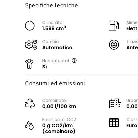
Specifiche tecniche
Cilindrata
Alime
3
1.598 cm
Elet
Cambio
Trazi
Automatico
Ante
Neopatentati
Sì
Consumi ed emissioni
Combinato
Urba
0,00 l/100 km
0,00
Emissioni di CO2
Class
0 g CO2/km
Euro
(combinato)