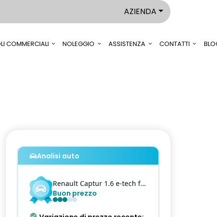
AZIENDA
LI COMMERCIALI
NOLEGGIO
ASSISTENZA
CONTATTI
BLO
Analisi auto
Renault
Captur
1.6 e-tech full hybrid techno 145cv auto
Buon prezzo
Quest'auto ha un prezzo in linea