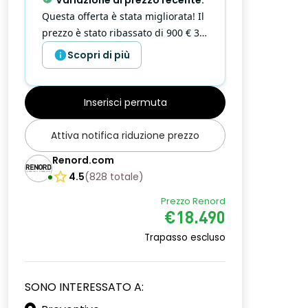
con il valore di mercato
Scopri di più
Inserisci permuta
Attiva notifica riduzione prezzo
Renord.com
4.5
(
828
totale
)
Prezzo Renord
€18.490
Trapasso escluso
SONO INTERESSATO A: