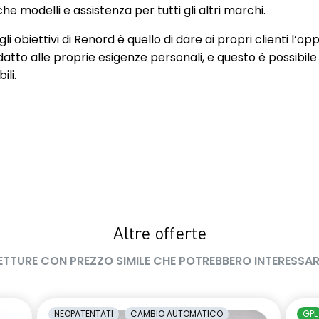
IX posteriori più
Cerchi in lega da 17" Diamantati
e modelli e assistenza per tutti gli altri marchi.
anteriore
Black Eridis
li obiettivi di Renord è quello di dare ai propri clienti l’op
curezza Anteriori
Climatizzatore automatico
datto alle proprie esigenze personali, e questo è possibile
Altezza
ili.
trale con
Controllo pressione pneumatici
 e bracciolo
 2 bocchette
teriori
oft touch"
Deflettori anteriori cromati
 bagagliaio
Driver Display 7"
Fari Full LED anteriori
Altre offerte
ETTURE CON PREZZO SIMILE CHE POTREBBERO INTERESSAR
ore plancia in
Freno di stazionamento elettrico
azzolato
con funzione auto-hold
re Warning (avviso
Lane Keep Assist (assistenza al
NEOPATENTATI
CAMBIO AUTOMATICO
GPL
 linea)
mantenimento della corsia)