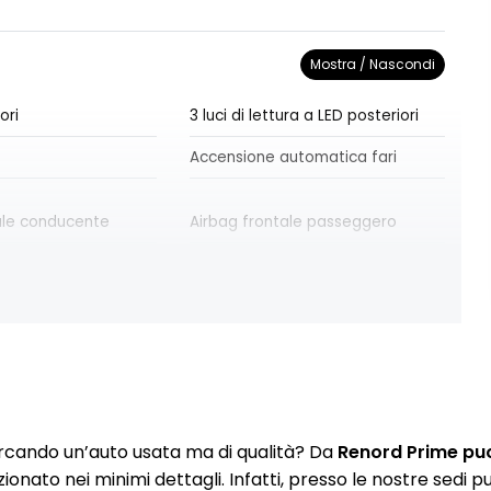
Mostra / Nascondi
ori
3 luci di lettura a LED posteriori
Accensione automatica fari
ale conducente
Airbag frontale passeggero
le a tendina
Airbag laterale testa-torace
conducente
ole con specchio
Alzacristalli anteriori elettrici e
impulsionali
rna Light Gray
Assistenza alla frenata di
rcando un’auto usata ma di qualità? Da
Renord Prime puoi
emergenza
zionato nei minimi dettagli. Infatti, presso le nostre sedi