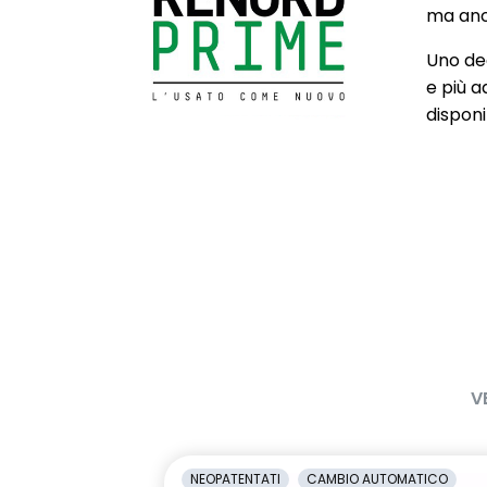
Assistenza alla partenza in salita
Attacchi ISOF
ma anch
passeggero 
Uno deg
Chiusura centralizzata
Cinture Di Si
e più a
Regolabili In 
disponib
Commutazione automatica degli
Consolle cen
abbaglianti/anabbaglianti
portaoggetti
scorrevole e
areazione pos
Cruise Control
Cruscotto "s
Distance Warning (avviso
Doppio fondo
distanza di sicurezza)
Easy Access System II
Eco Mode
V
Fari posteriori FULL LED 3D con
Fascia superi
firma luminosa dinamica C-SHAPE
alluminio sp
Kit Riparazione Pneumatici
Lane Departu
NEOPATENTATI
CAMBIO AUTOMATICO
superamento