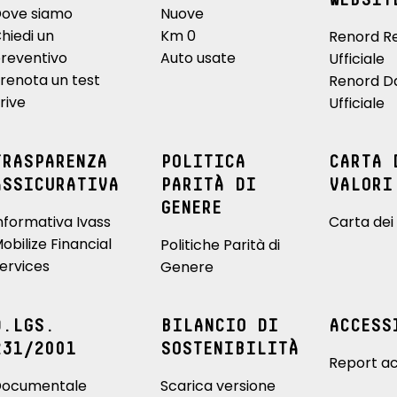
WEBSIT
ove siamo
Nuove
hiedi un
Km 0
Renord R
reventivo
Auto usate
Ufficiale
renota un test
Renord D
rive
Ufficiale
TRASPARENZA
POLITICA
CARTA 
ASSICURATIVA
PARITÀ DI
VALORI
GENERE
nformativa Ivass
Carta dei 
obilize Financial
Politiche Parità di
ervices
Genere
D.LGS.
BILANCIO DI
ACCESS
231/2001
SOSTENIBILITÀ
Report ac
ocumentale
Scarica versione