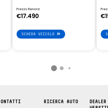
à (ESP)
da 7" con navigazione
Prezzo Renord
Prez
Recognition
Volante in pelle TEP regolabile in
€17.490
€1
to segnali stradali)
altezza e profondità
SCHEDA VEICOLO
CONTATTI
RICERCA AUTO
DEALER