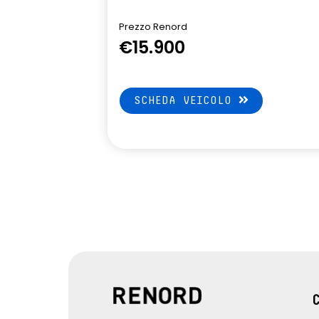
della stabilit
Prezzo Renord
Ski anteriore e posteriore Grey
Traffic Sign 
€15.900
(riconoscimen
SCHEDA VEICOLO