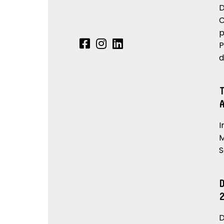
D
C
p
P
d
I
M
S
D