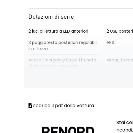
Dotazioni di serie
2 luci di lettura a LED anteriori
2 USB posteri
3 poggiatesta posteriori regolabili
ABS
in altezza
Active Emergency Brake (frenata
Airbag front
di emergenza attiva con
riconoscimento pedoni e ciclisti)
Airbag laterale a tendina
Airbag latera
anteriore
posteriore
Airbag laterale testa-torace
Aletta paras
scarica il pdf della vettura
passeggero
Alzacristalli posteriori elettrici
Armonia inte
Stai ce
ricondi