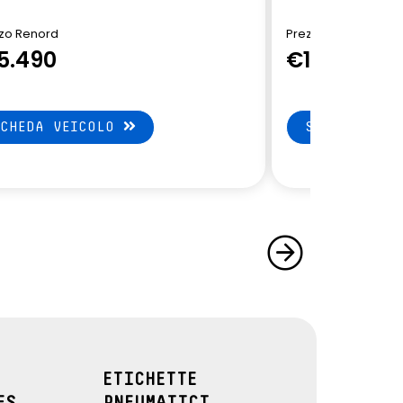
zo Renord
Prezzo Renord
5.490
€15.790
SCHEDA VEICOLO
SCHEDA VEI
ETICHETTE