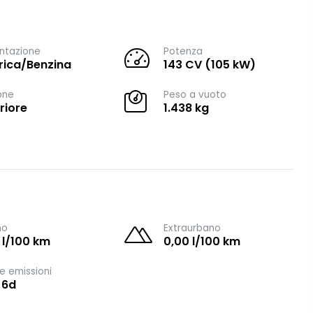
ntazione
Potenza
trica/Benzina
143 CV (105 kW)
one
Peso a vuoto
riore
1.438 kg
no
Extraurbano
 l/100 km
0,00 l/100 km
e emissioni
 6d