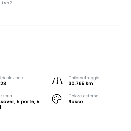
vivo?
ricolazione
Chilometraggio
023
30.765 km
zzeria
Colore esterno
sover, 5 porte, 5
Rosso
i