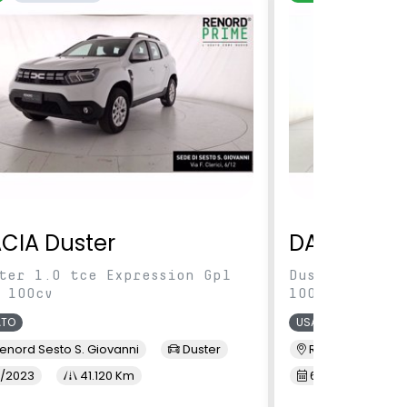
CIA Duster
DACIA Dus
ter 1.0 tce Expression Gpl
Duster 1.0 tc
 100cv
100cv
ATO
USATO
enord Sesto S. Giovanni
Duster
Renord Monza
/2023
41.120 Km
6/2023
5