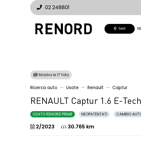
02 248801
N
Sedi
Mostra le 17 foto
Ricerca auto
Usate
Renault
Captur
RENAULT Captur 1.6 E-Tech 
USATO RENORD PRIME
NEOPATENTATI
CAMBIO AUT
2/2023
30.765 km