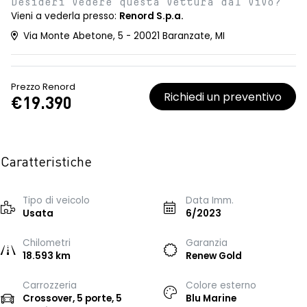
Desideri vedere questa vettura dal vivo?
Vieni a vederla presso:
Renord S.p.a.
Via Monte Abetone, 5 - 20021 Baranzate, MI
Prezzo Renord
Richiedi un preventivo
€19.390
Caratteristiche
Tipo di veicolo
Data Imm.
Usata
6/2023
Chilometri
Garanzia
18.593 km
Renew Gold
Carrozzeria
Colore esterno
Crossover, 5 porte, 5
Blu Marine