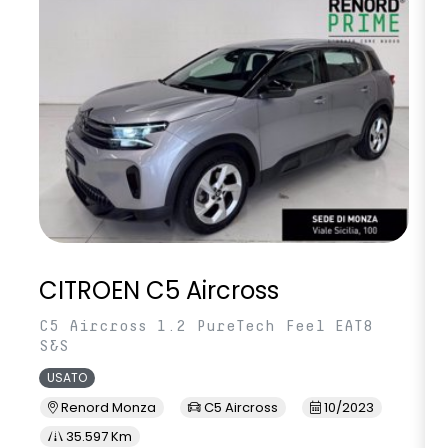
CITROEN C5 Aircross
C5 Aircross 1.2 PureTech Feel EAT8
S&S
USATO
Renord Monza
C5 Aircross
10/2023
35.597 Km