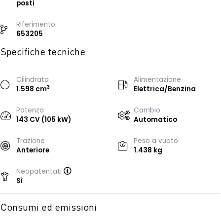
posti
Riferimento
653205
Specifiche tecniche
Cilindrata
Alimentazione
3
1.598 cm
Elettrica/Benzina
Potenza
Cambio
143 CV (105 kW)
Automatico
Trazione
Peso a vuoto
Anteriore
1.438 kg
Neopatentati
Sì
Consumi ed emissioni