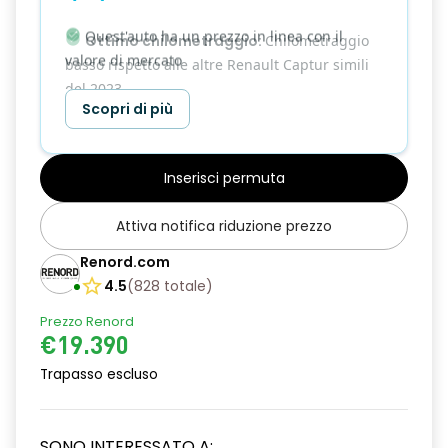
Quest'auto ha un prezzo in linea con il
valore di mercato
Scopri di più
Inserisci permuta
Attiva notifica riduzione prezzo
Renord.com
4.5
(
828
totale
)
Prezzo Renord
€19.390
Trapasso escluso
SONO INTERESSATO A: