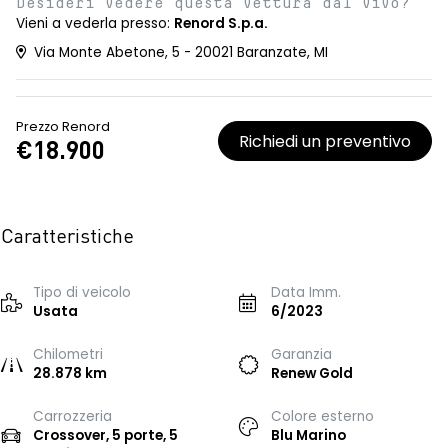
Desideri vedere questa vettura dal vivo?
Vieni a vederla presso:
Renord S.p.a.
Via Monte Abetone, 5 - 20021 Baranzate, MI
Prezzo Renord
Richiedi un preventivo
€18.900
Caratteristiche
Tipo di veicolo
Data Imm.
Usata
6/2023
Chilometri
Garanzia
28.878 km
Renew Gold
Carrozzeria
Colore esterno
Crossover, 5 porte, 5
Blu Marino