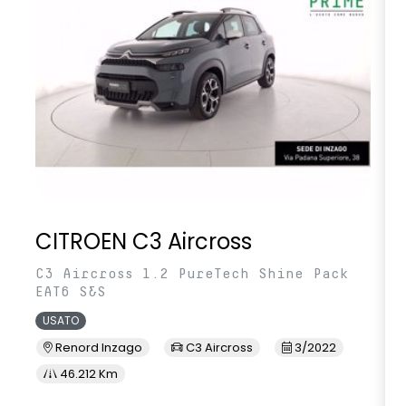
CITROEN C3 Aircross
C3 Aircross 1.2 PureTech Shine Pack
EAT6 S&S
USATO
Renord Inzago
C3 Aircross
3/2022
46.212 Km