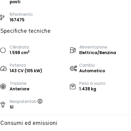
posti
Riferimento
167475
Specifiche tecniche
Cilindrata
Alimentazione
3
1.598 cm
Elettrica/Benzina
Potenza
Cambio
143 CV (105 kW)
Automatico
Trazione
Peso a vuoto
Anteriore
1.438 kg
Neopatentati
Sì
Consumi ed emissioni