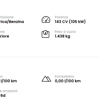
ntazione
Potenza
trica/Benzina
143 CV (105 kW)
one
Peso a vuoto
riore
1.438 kg
no
Extraurbano
 l/100 km
0,00 l/100 km
e emissioni
 6d