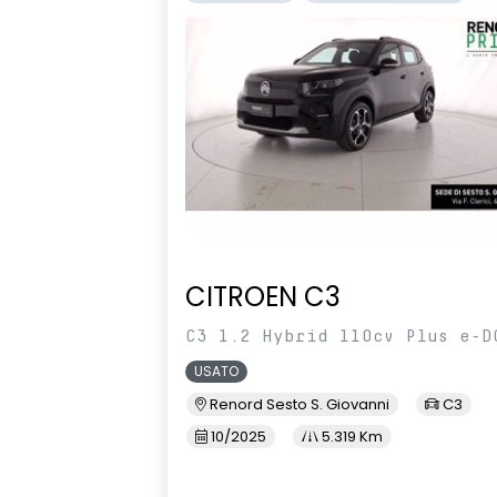
laterali cromate
Multi-Sense
Paraurti post
cromati
Presa anteriore e posteriore 12V
Privacy glass
Retrovisore interno
Retrovisori e
fotocromatico
di direzione a
manualment
Sedile conducente regolabile in
Sedile passe
altezza
altezza
CITROEN C3
Sellerie con inserti in pelle TEP
Sensori Di Pa
C3 1.2 Hybrid 110cv Plus e-D
Black&Light Grey con tasca
posteriore in rete
USATO
Renord Sesto S. Giovanni
C3
Sistema elettronico di controllo
Sistema mult
della stabilità (ESP)
da 7" compat
10/2025
5.319 Km
Auto e Apple