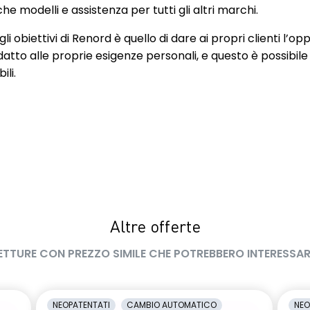
e modelli e assistenza per tutti gli altri marchi.
re automatico
Commutazione automatica degli
abbaglianti/anabbaglianti
li obiettivi di Renord è quello di dare ai propri clienti l’op
datto alle proprie esigenze personali, e questo è possibile
essione pneumatici
Cruise Control
ili.
teriori cromati
Doppio fondo bagagliaio
System II
Eco Mode
ri FULL LED 3D con
Fascia superiore plancia in
sa dinamica C-SHAPE
alluminio spazzolato
one Pneumatici
Lane Departure Warning (avviso
Altre offerte
superamento linea)
ETTURE CON PREZZO SIMILE CHE POTREBBERO INTERESSAR
ULL LED con firma
Maniglie e paraurti in tinta
namica C-SHAPE
carrozzeria
aterali black
Montanti laterali Shiny Black
NEOPATENTATI
CAMBIO AUTOMATICO
NEO