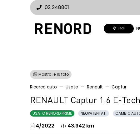
02 248801
N
Sedi
Mostra le 16 foto
Ricerca auto
Usate
Renault
Captur
RENAULT Captur 1.6 E-Tech 
USATO RENORD PRIME
NEOPATENTATI
CAMBIO AUT
4/2022
43.342 km