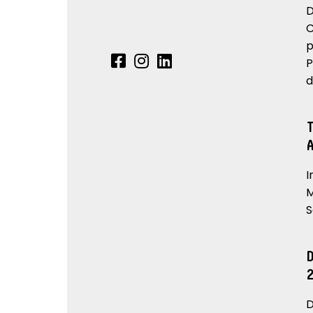
D
C
p
P
d
I
M
S
D