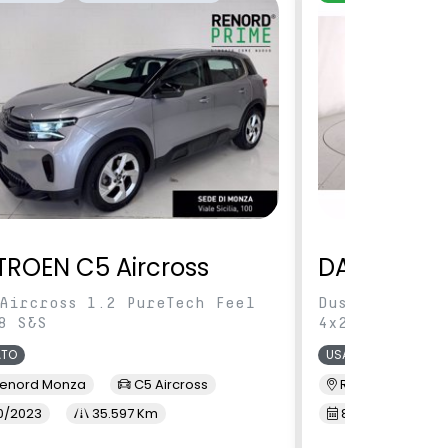
TROEN C5 Aircross
DACIA Dus
Aircross 1.2 PureTech Feel
Duster 1.0 tc
8 S&S
4x2 100cv
ATO
USATO
enord Monza
C5 Aircross
Renord Sesto S. 
0/2023
35.597 Km
8/2023
41