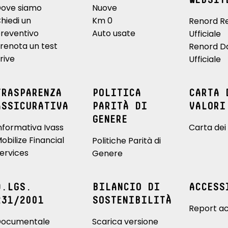
WEBSIT
ove siamo
Nuove
hiedi un
Km 0
Renord R
reventivo
Auto usate
Ufficiale
renota un test
Renord D
rive
Ufficiale
TRASPARENZA
POLITICA
CARTA 
ASSICURATIVA
PARITÀ DI
VALORI
GENERE
nformativa Ivass
Carta dei 
obilize Financial
Politiche Parità di
ervices
Genere
D.LGS.
BILANCIO DI
ACCESS
231/2001
SOSTENIBILITÀ
Report ac
ocumentale
Scarica versione