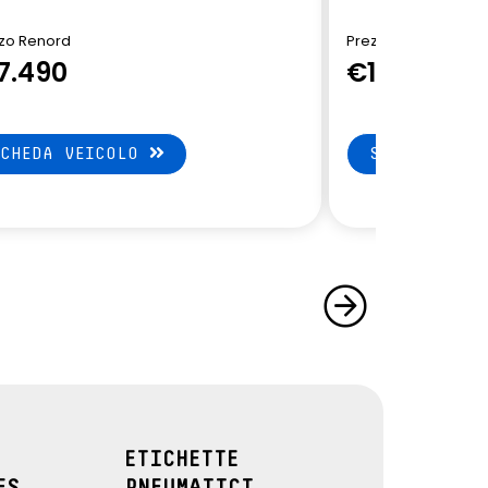
zo Renord
Prezzo Renord
7.490
€15.490
SCHEDA VEICOLO
SCHEDA VEI
ETICHETTE