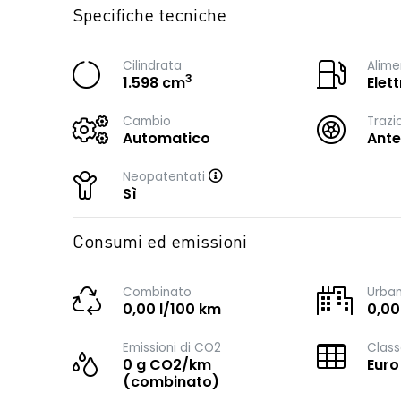
Specifiche tecniche
Cilindrata
Alime
3
1.598 cm
Elet
Cambio
Trazi
Automatico
Ante
Neopatentati
Sì
Consumi ed emissioni
Combinato
Urba
0,00 l/100 km
0,00
Emissioni di CO2
Class
0 g CO2/km
Euro
(combinato)