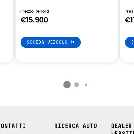
lle TEP regolabile in
ofondità
Prezzo Renord
Prez
€15.900
€1
SCHEDA VEICOLO
CONTATTI
RICERCA AUTO
DEALER