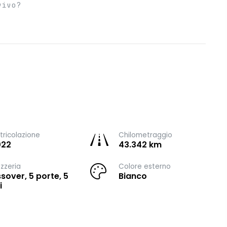
vivo?
ricolazione
Chilometraggio
022
43.342 km
zzeria
Colore esterno
sover, 5 porte, 5
Bianco
i