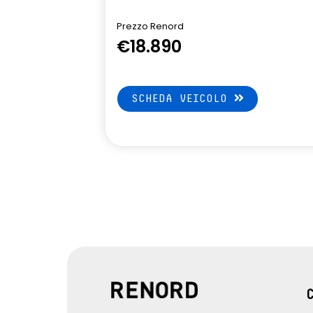
Traffic Sign Recognition
Volante in pe
(riconoscimento segnali stradali)
altezza e pr
Prezzo Renord
€18.890
SCHEDA VEICOLO