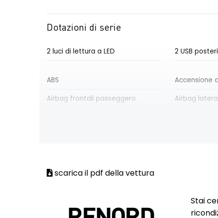
Dotazioni di serie
2 luci di lettura a LED
2 USB posteri
ABS
Accensione a
Airbag frontali passeggero
Airbag latera
Airbag laterali conducente
Airbag later
Airbag testa-torace passeggero
Aletta paras
scarica il pdf della vettura
Alzacristalli posteriori elettrici
Assistenza al
emergenza
Stai ce
Attacchi ISOFIX posteriori più
Cerchi in le
ricondi
passeggero anteriore