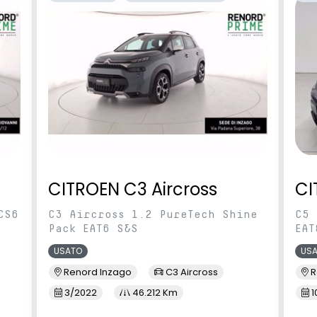
eriore con profili
Piano di carico bagagliaio
modulabile
Profili laterali cristalli Chrome
sterni con indicatori
Retrovisori Esterni In Tinta
 LED richiudibili
Carrozzeria
e
ggero regolabile in
Sedile posteriore frazionabile 1/3
- 2/3 e scorrevole
CITROEN C3 Aircross
CI
rcheggio Posteriori
sensori pioggia
CS6
C3 Aircross 1.2 PureTech Shine
C5 
Pack EAT6 S&S
EAT
USATO
US
imediale EASY LINK
Ski anteriore e posteriore Grey
Renord Inzago
C3 Aircross
R
ibile con Android
 CarPlay
3/2022
46.212 Km
1