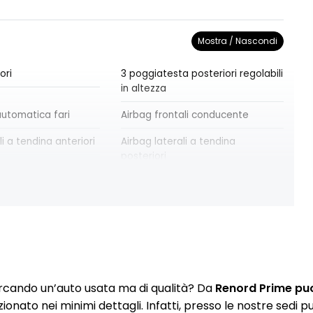
Mostra / Nascondi
ori
3 poggiatesta posteriori regolabili
in altezza
utomatica fari
Airbag frontali conducente
li a tendina anteriori
Airbag laterali a tendina
posteriori
ali passeggero
Airbag testa-torace conducente
ole con specchio
Alzacristalli anteriori elettrici e
impulsionali
la frenata di
Assistenza alla partenza in salita
rcando un’auto usata ma di qualità? Da
Renord Prime puoi
ga da 17" BAHAMAS
Chiusura centralizzata
zionato nei minimi dettagli. Infatti, presso le nostre sedi