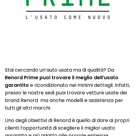
Paraurti posteriore con profili cromati
Parking Camera con sensori di parcheggio anteriori e
posteriori
Piano di carico bagagliaio modulabile
Presa anteriore e posteriore 12V
Privacy glass
Profili laterali cristalli Chrome
Stai cercando un’auto usata ma di qualità? Da
Renord Prime puoi trovare il meglio dell’usato
Retrovisore interno fotocromatico
garantito
e ricondizionato nei minimi dettagli. Infatti,
Retrovisori esterni shiny black con indicatori di direzione a
presso le nostre sedi puoi trovare vetture usate dei
LED richiudibili manualmente
brand Renord ma anche modelli e assistenza per
tutti gli altri marchi.
Sedile conducente regolabile in altezza
Uno degli obiettivi di Renord è quello di dare ai propri
Sedile passeggero regolabile in altezza
clienti l’opportunità di scegliere il miglior usato
Sedile posteriore frazionabile 1/3 - 2/3 e scorrevole
garantito e più adatto alle proprie esigenze