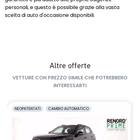
personali, e questo è possibile grazie alla vasta
Sellerie con inserti in pelle TEP Black&Light Grey con tasca
scelta di auto d'occasione disponibili.
posteriore in rete
sensori pioggia
Shark antenna
Sistema elettronico di controllo della stabilità (ESP)
Sistema multimediale EASY LINK da 7" con navigazione
Altre offerte
Ski anteriore e posteriore Grey
VETTURE CON PREZZO SIMILE CHE POTREBBERO
INTERESSARTI
Traffic Sign Recognition (riconoscimento segnali stradali)
Volante in pelle TEP regolabile in altezza e profondità
NEOPATENTATI
CAMBIO AUTOMATICO