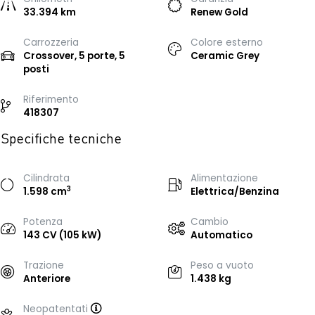
33.394 km
Renew Gold
Carrozzeria
Colore esterno
Crossover, 5 porte, 5
Ceramic Grey
posti
Riferimento
418307
Specifiche tecniche
Cilindrata
Alimentazione
3
1.598 cm
Elettrica/Benzina
Potenza
Cambio
143 CV (105 kW)
Automatico
Trazione
Peso a vuoto
Anteriore
1.438 kg
Neopatentati