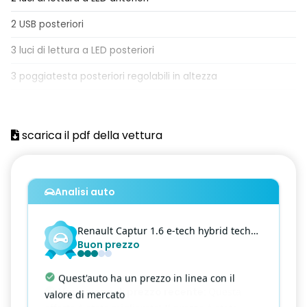
2 USB posteriori
3 luci di lettura a LED posteriori
3 poggiatesta posteriori regolabili in altezza
ABS
Accensione automatica fari
scarica il pdf della vettura
Active Emergency Brake (frenata di emergenza attiva con
riconoscimento pedoni e ciclisti)
Analisi auto
Airbag frontale conducente
Airbag frontale passeggero
Renault
Captur
1.6 e-tech hybrid techno fast track auto 14
Buon prezzo
Airbag laterale a tendina anteriore
Airbag laterale a tendina posteriore
Quest'auto ha un prezzo in linea con il
valore di mercato
Airbag laterale testa-torace conducente