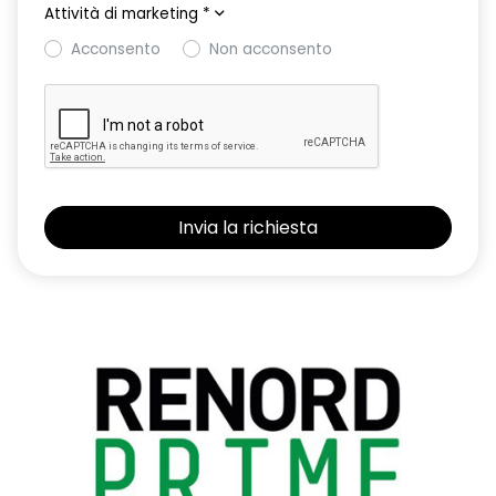
Attività di marketing
*
Fari posteriori FULL LED 3D con firma luminosa dinamica C-
Acconsento
Non acconsento
SHAPE
Fascia superiore plancia in alluminio spazzolato
Freno di stazionamento elettrico con funzione auto-hold
Kit Riparazione Pneumatici
Lane Departure Warning (avviso superamento linea)
Lane Keep Assist (assistenza al mantenimento della corsia)
Luci diurne FULL LED con firma luminosa dinamica C-SHAPE
Maniglie e paraurti in tinta carrozzeria
Modanature griglia frontale e laterali cromate
Montanti laterali Shiny Black
Multi-Sense