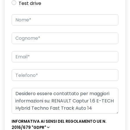
Test drive
Commutazione automatica degli abbaglianti/anabbaglianti
Consolle centrale con portaoggetti e bracciolo scorrevole e
2 bocchette areazione posteriori
Controllo pressione pneumatici
Cruise Control
Cruscotto "soft touch"
Deflettori anteriori cromati
Distance Warning (avviso distanza di sicurezza)
Driver Display 7"
Easy Access System II
Eco Mode
INFORMATIVA AI SENSI DEL REGOLAMENTO UE N.
Fari Full LED anteriori
2016/679 "GDPR"