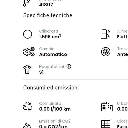
418117
Specifiche tecniche
Cilindrata
Alime
3
1.598 cm
Elet
Cambio
Trazi
Automatico
Ante
Neopatentati
Sì
Consumi ed emissioni
Combinato
Urba
0,00 l/100 km
0,00
Emissioni di CO2
Class
0 g CO2/km
Euro