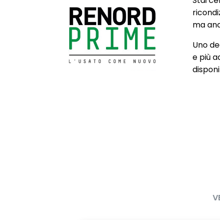
Stai ce
ricondi
Assistenza alla partenza in salita
Attacchi ISOF
ma anch
passeggero 
Uno deg
Chiusura centralizzata
Cinture Di Si
e più a
Regolabili In 
disponib
Commutazione automatica degli
Consolle cen
abbaglianti/anabbaglianti
portaoggetti
scorrevole e
areazione pos
Cruise Control
Cruscotto "s
Distance Warning (avviso
Driver Displa
distanza di sicurezza)
Eco Mode
Fari Full LED 
V
Fascia superiore plancia in
Freno di sta
alluminio spazzolato
con funzione