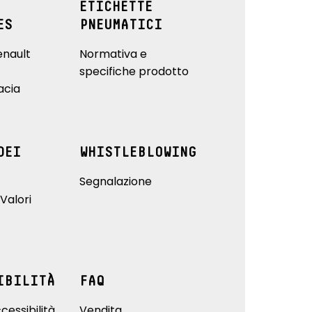
ETICHETTE
ES
PNEUMATICI
enault
Normativa e
specifiche prodotto
acia
DEI
WHISTLEBLOWING
Segnalazione
Valori
IBILITÀ
FAQ
cessibilità
Vendita