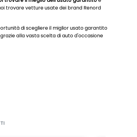
 trovare il meglio dell’usato garantito
e
 puoi trovare vetture usate dei brand Renord
portunità di scegliere il miglior usato garantito
 grazie alla vasta scelta di auto d'occasione
TI