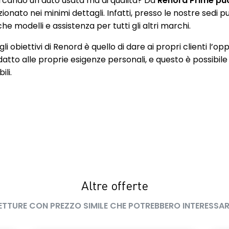
rcando un’auto usata ma di qualità? Da
Renord Prime puoi
emergenza
zionato nei minimi dettagli. Infatti, presso le nostre sedi
IX posteriori più
Cerchi in lega da 17" Diamantati
e modelli e assistenza per tutti gli altri marchi.
anteriore
Black Eridis
li obiettivi di Renord è quello di dare ai propri clienti l’op
curezza Anteriori
Climatizzatore automatico
datto alle proprie esigenze personali, e questo è possibile
Altezza
ili.
trale con
Controllo pressione pneumatici
 e bracciolo
 2 bocchette
teriori
oft touch"
Deflettori anteriori cromati
y 7"
Easy Access System II
anteriori
Fari posteriori FULL LED 3D con
Altre offerte
firma luminosa dinamica C-SHAPE
ETTURE CON PREZZO SIMILE CHE POTREBBERO INTERESSAR
zionamento elettrico
Kit Riparazione Pneumatici
 auto-hold