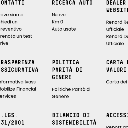
CONTATTI
RICERCA AUTO
DEALER
WEBSIT
ove siamo
Nuove
hiedi un
Km 0
Renord R
reventivo
Auto usate
Ufficiale
renota un test
Renord D
rive
Ufficiale
TRASPARENZA
POLITICA
CARTA 
ASSICURATIVA
PARITÀ DI
VALORI
GENERE
nformativa Ivass
Carta dei 
obilize Financial
Politiche Parità di
ervices
Genere
D.LGS.
BILANCIO DI
ACCESS
231/2001
SOSTENIBILITÀ
Report ac