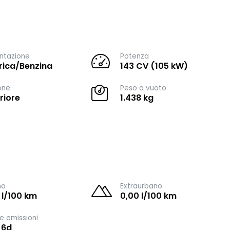
ntazione
Potenza
trica/Benzina
143 CV (105 kW)
one
Peso a vuoto
riore
1.438 kg
no
Extraurbano
 l/100 km
0,00 l/100 km
e emissioni
 6d