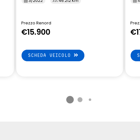
3/2022
46.212 Km
1
imediale EASY LINK
Ski anteriore e posteriore Grey
vigazione
Prezzo Renord
Prez
€15.900
€1
lle TEP regolabile in
ofondità
SCHEDA VEICOLO