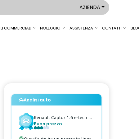
AZIENDA
LI COMMERCIALI
NOLEGGIO
ASSISTENZA
CONTATTI
BLO
Analisi auto
Renault
Captur
1.6 e-tech hybrid techno fast track 145cv auto
Buon prezzo
Quest'auto ha un prezzo in linea