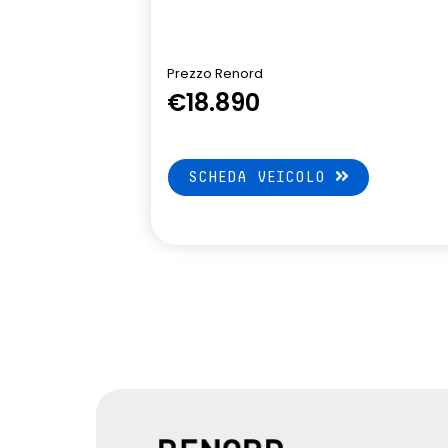
posteriore in rete
Sistema elettronico di controllo
Sistema mult
della stabilità (ESP)
da 7" con na
Prezzo Renord
€18.890
Traffic Sign Recognition
Volante in pe
(riconoscimento segnali stradali)
altezza e pr
SCHEDA VEICOLO