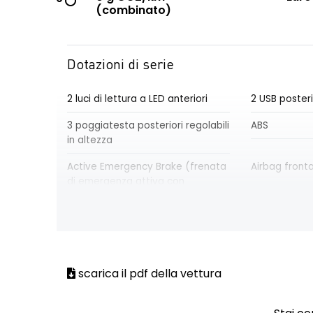
(combinato)
Dotazioni di serie
2 luci di lettura a LED anteriori
2 USB posteri
3 poggiatesta posteriori regolabili
ABS
in altezza
Active Emergency Brake (frenata
Airbag front
di emergenza attiva con
riconoscimento pedoni e ciclisti)
Airbag laterale a tendina
Airbag latera
anteriore
posteriore
Airbag laterale testa-torace
Aletta paras
scarica il pdf della vettura
passeggero
Alzacristalli posteriori elettrici
Armonia inte