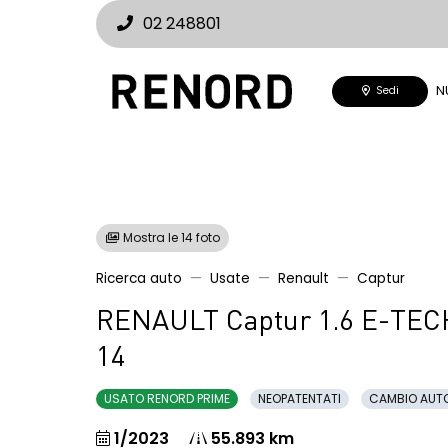
02 248801
N
Sedi
Mostra le 14 foto
Ricerca auto
Usate
Renault
Captur
RENAULT Captur 1.6 E-TECH
14
USATO RENORD PRIME
NEOPATENTATI
CAMBIO AUT
1/2023
55.893 km