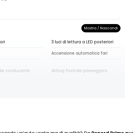
Mostra / Nascondi
ori
3 luci di lettura a LED posteriori
Accensione automatica fari
ale conducente
Airbag frontale passeggero
le a tendina
Airbag laterale testa-torace
conducente
ole con specchio
Alzacristalli anteriori elettrici e
impulsionali
rna Light Gray
Assistenza alla frenata di