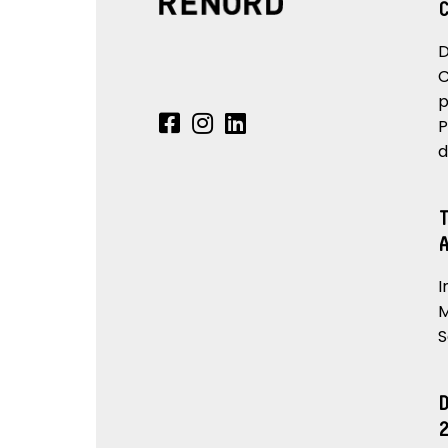
D
C
p
P
d
I
M
S