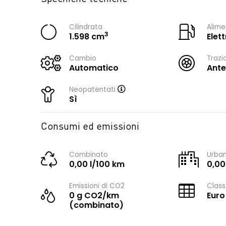
Cilindrata
Alime
3
1.598 cm
Elet
Cambio
Trazi
Automatico
Ante
Neopatentati
Sì
Consumi ed emissioni
Combinato
Urba
0,00 l/100 km
0,00
Emissioni di CO2
Class
0 g CO2/km
Euro
(combinato)