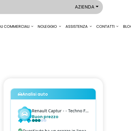
AZIENDA
LI COMMERCIALI
NOLEGGIO
ASSISTENZA
CONTATTI
BLO
Analisi auto
Renault
Captur
- - Techno Fas - 1.6 E-Tech hybrid Techno Fast Track 145cv auto
Buon prezzo
Quest'auto ha un prezzo in linea