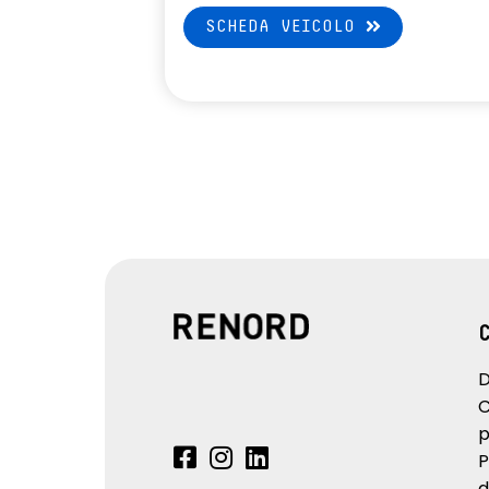
SCHEDA VEICOLO
D
C
p
P
d