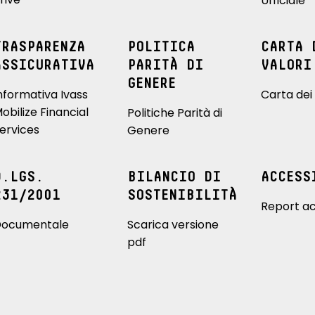
Ufficiale
TRASPARENZA
POLITICA
CARTA 
ASSICURATIVA
PARITÀ DI
VALORI
GENERE
nformativa Ivass
Carta dei 
obilize Financial
Politiche Parità di
ervices
Genere
D.LGS.
BILANCIO DI
ACCESS
231/2001
SOSTENIBILITÀ
Report ac
ocumentale
Scarica versione
pdf