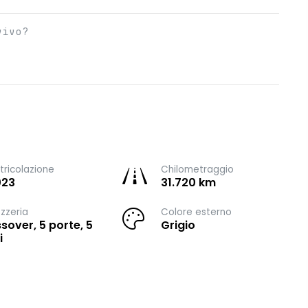
vivo?
ricolazione
Chilometraggio
023
31.720 km
zzeria
Colore esterno
sover, 5 porte, 5
Grigio
i