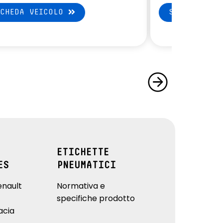
SCHEDA VEICOLO
SCHEDA VEI
ETICHETTE
ES
PNEUMATICI
enault
Normativa e
specifiche prodotto
acia