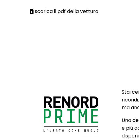
scarica il pdf della vettura
Stai ce
ricondi
ma anch
Uno deg
e più a
disponib