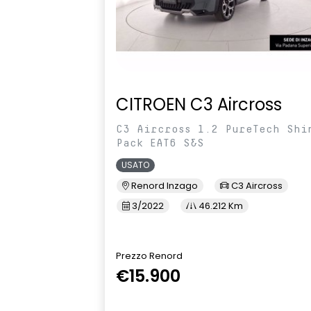
CITROEN C3 Aircross
C3 Aircross 1.2 PureTech Shi
Pack EAT6 S&S
USATO
Renord Inzago
C3 Aircross
3/2022
46.212 Km
Prezzo Renord
€15.900