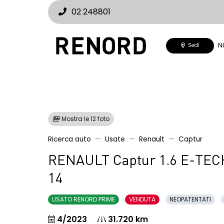
02 248801
N
Sedi
Mostra le 12 foto
Ricerca auto
Usate
Renault
Captur
RENAULT Captur 1.6 E-TECH
14
USATO RENORD PRIME
VENDUTA
NEOPATENTATI
4/2023
31.720 km