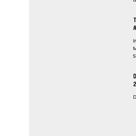
I
M
S
D