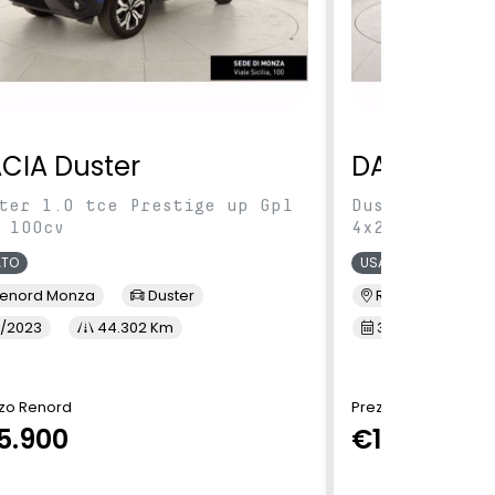
CIA Duster
DACIA Dus
ter 1.0 tce Prestige up Gpl
Duster 1.0 tc
 100cv
4x2 100cv
ATO
USATO
enord Monza
Duster
Renord Sesto S. 
/2023
44.302 Km
3/2023
5
zo Renord
Prezzo Renord
5.900
€15.900