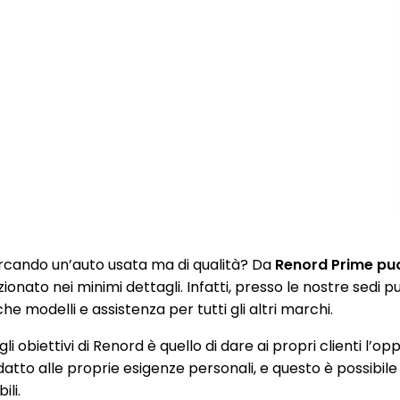
rcando un’auto usata ma di qualità? Da
Renord Prime puoi
zionato nei minimi dettagli. Infatti, presso le nostre sedi
e modelli e assistenza per tutti gli altri marchi.
li obiettivi di Renord è quello di dare ai propri clienti l’op
datto alle proprie esigenze personali, e questo è possibile
ili.