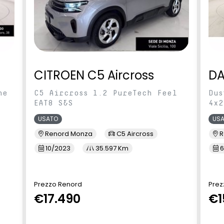
CITROEN C5 Aircross
DA
ne
C5 Aircross 1.2 PureTech Feel
Dus
EAT8 S&S
4x2
USATO
US
Renord Monza
C5 Aircross
R
10/2023
35.597 Km
6
Prezzo Renord
Prez
€17.490
€1