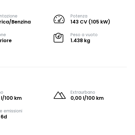
ntazione
Potenza
trica/Benzina
143 CV (105 kW)
one
Peso a vuoto
riore
1.438 kg
no
Extraurbano
 l/100 km
0,00 l/100 km
e emissioni
 6d