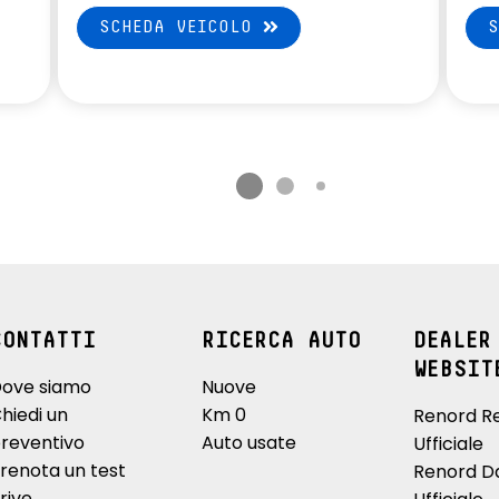
SCHEDA VEICOLO
CONTATTI
RICERCA AUTO
DEALER
WEBSIT
ove siamo
Nuove
hiedi un
Km 0
Renord R
reventivo
Auto usate
Ufficiale
renota un test
Renord D
rive