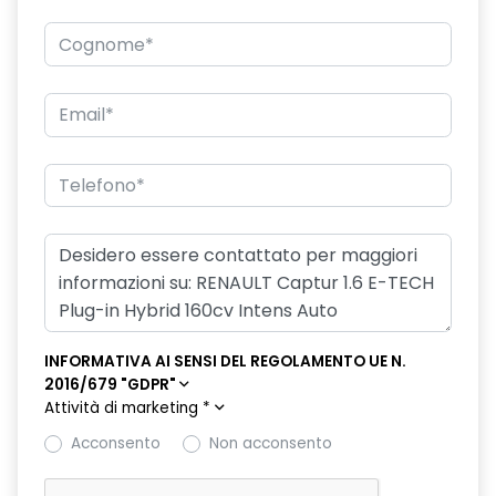
Consolle centrale con portaoggetti e bracciolo scorrevole e
2 bocchette areazione posteriori
Controllo pressione pneumatici
Cruise Control
Cruscotto ''soft touch''
Deflettori anteriori cromati
Distance Warning (avviso distanza di sicurezza)
Driver Display 10"
Easy Access System II
INFORMATIVA AI SENSI DEL REGOLAMENTO UE N.
Eco Mode
2016/679 "GDPR"
Attività di marketing
*
Fari Full LED anteriori e posteriori
Acconsento
Non acconsento
Fari posteriori FULL LED 3D con firma luminosa dinamica C-
SHAPE