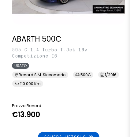
ABARTH 500C
595 C 1.4 Turbo T-Jet 16v
Competizione E6
USATO
Renord S.M. Siccomario
500C
1/2016
110.000 Km
Prezzo Renord
€13.900