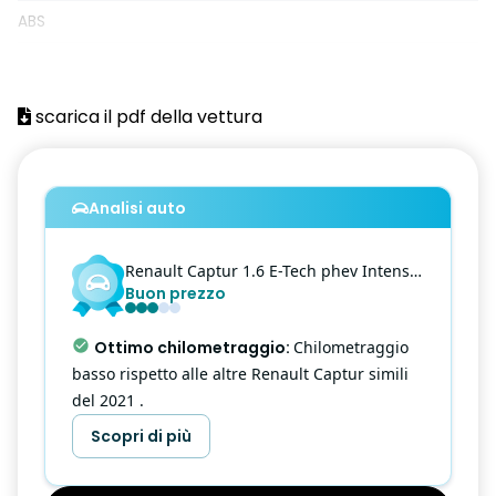
ABS
Accensione automatica fari
Active Emergency Brake (frenata di emergenza attiva con
scarica il pdf della vettura
riconoscimento pedoni e ciclisti)
Airbag frontali conducente
Analisi auto
Airbag frontali passeggero
Airbag laterali a tendina anteriori
Renault
Captur
1.6 E-Tech phev Intens 160cv auto my21
Buon prezzo
Airbag laterali a tendina posteriori
Airbag laterali conducente
Ottimo chilometraggio
:
Chilometraggio
basso rispetto alle altre Renault Captur simili
Airbag laterali passeggero
del 2021 .
Airbag testa-torace conducente
Scopri di più
Airbag testa-torace passeggero