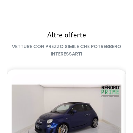
Sensori Di Parcheggio Posteriori
sensori pioggia
Sistema elettronico di controllo della stabilità (ESP)
Altre offerte
Sistema multimediale EASY LINK da 7" con navigazione
VETTURE CON PREZZO SIMILE CHE POTREBBERO
INTERESSARTI
Ski anteriore e posteriore Grey
Traffic Sign Recognition (riconoscimento segnali stradali)
Volante in pelle TEP regolabile in altezza e profondità