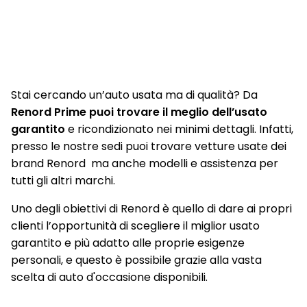
Multi-Sense
Paraurti posteriore con profili cromati
Piano di carico bagagliaio modulabile
Presa anteriore e posteriore 12V
Stai cercando un’auto usata ma di qualità? Da
Privacy glass
Renord Prime puoi trovare il meglio dell’usato
garantito
e ricondizionato nei minimi dettagli. Infatti,
Profili laterali cristalli Chrome
presso le nostre sedi puoi trovare vetture usate dei
Retrovisore interno fotocromatico
brand Renord ma anche modelli e assistenza per
tutti gli altri marchi.
Retrovisori Esterni In Tinta Carrozzeria
Uno degli obiettivi di Renord è quello di dare ai propri
Sedile conducente regolabile in altezza
clienti l’opportunità di scegliere il miglior usato
Sedile passeggero regolabile in altezza
garantito e più adatto alle proprie esigenze
personali, e questo è possibile grazie alla vasta
Sedile posteriore frazionabile 1/3 - 2/3 e scorrevole
scelta di auto d'occasione disponibili.
Sellerie con inserti in pelle TEP Black&Light Grey con tasca
posteriore in rete