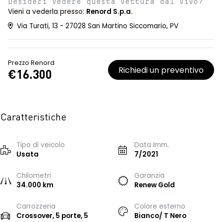
Desideri vedere questa vettura dal vivo?
Vieni a vederla presso:
Renord S.p.a.
Via Turati, 13 - 27028 San Martino Siccomario, PV
Prezzo Renord
Richiedi un preventivo
€16.300
Caratteristiche
Tipo di veicolo
Data Imm.
Usata
7/2021
Chilometri
Garanzia
34.000 km
Renew Gold
Carrozzeria
Colore esterno
Crossover, 5 porte, 5
Bianco/ T Nero