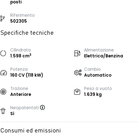
posti
Riferimento
502305
Specifiche tecniche
Cilindrata
Alimentazione
3
1.598 cm
Elettrica/Benzina
Potenza
Cambio
160 CV (118 kW)
Automatico
Trazione
Peso a vuoto
Anteriore
1.639 kg
Neopatentati
Sì
Consumi ed emissioni