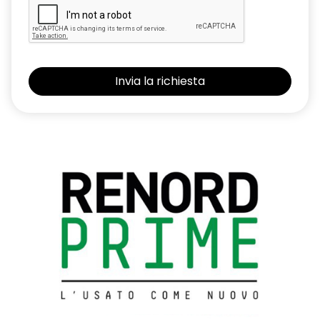
Fascia superiore plancia in alluminio spazzolato
Flying consolle
Freno di stazionamento elettrico con funzione auto-hold
Kit Riparazione Pneumatici
Lane Departure Warning (avviso superamento linea)
Lane Keep Assist (assistenza al mantenimento della corsia)
Luci diurne FULL LED con firma luminosa dinamica C-SHAPE
Maniglie e paraurti in tinta carrozzeria
Modanature griglia frontale e laterali cromate
Modanature laterali black
Montanti laterali Shiny Black