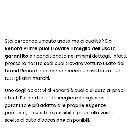
Profili laterali cristalli Chrome
Radio Connect R&Go DAB
Retrovisore interno fotocromatico
Retrovisori esterni elettrici nero opaco con indicatori di
Stai cercando un’auto usata ma di qualità? Da
direzione a LED
Renord Prime puoi trovare il meglio dell’usato
garantito
e ricondizionato nei minimi dettagli. Infatti,
Retrovisori Esterni In Tinta Carrozzeria
presso le nostre sedi puoi trovare vetture usate dei
Retrovisori esterni richiudibili elettricamente
brand Renord ma anche modelli e assistenza per
tutti gli altri marchi.
Sedile conducente regolabile in altezza
Uno degli obiettivi di Renord è quello di dare ai propri
Sedile posteriore frazionabile 1/3 - 2/3 e scorrevole
clienti l’opportunità di scegliere il miglior usato
Sellerie con inserti in pelle TEP Black&Light Grey con tasca
garantito e più adatto alle proprie esigenze
posteriore
personali, e questo è possibile grazie alla vasta
scelta di auto d'occasione disponibili.
Sensori di parcheggio anteriori
Sensori Di Parcheggio Posteriori