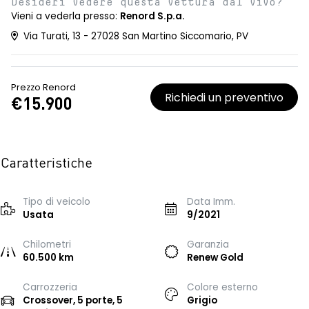
Desideri vedere questa vettura dal vivo?
Vieni a vederla presso:
Renord S.p.a.
Via Turati, 13 - 27028 San Martino Siccomario, PV
Prezzo Renord
Richiedi un preventivo
€15.900
Caratteristiche
Tipo di veicolo
Data Imm.
Usata
9/2021
Chilometri
Garanzia
60.500 km
Renew Gold
Carrozzeria
Colore esterno
Crossover, 5 porte, 5
Grigio