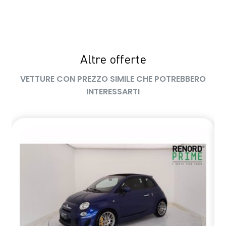
sensori pioggia
Sistema elettronico di controllo della stabilità (ESP)
Sistema multimediale EASY LINK da 9,3'' con navigazione
Altre offerte
Ski anteriore e posteriore Grey
VETTURE CON PREZZO SIMILE CHE POTREBBERO
INTERESSARTI
Terminale Di Scarico Cromato
Traffic Sign Recognition (riconoscimento segnali stradali)
Volante regolabile in altezza e profondità