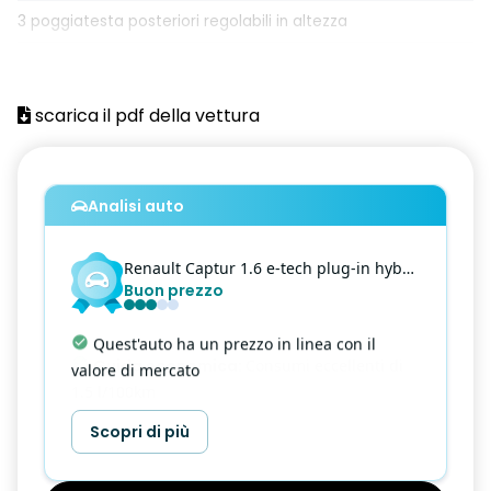
3 poggiatesta posteriori regolabili in altezza
ABS con Assistenza alla Frenata di Emergenza
Accensione automatica fari
scarica il pdf della vettura
Active Emergency Brake (frenata di emergenza attiva con
riconoscimento pedoni e ciclisti)
Analisi auto
Airbag frontale conducente e passeggero
Airbag frontali, laterali testa-torace conducente e
Renault
Captur
1.6 e-tech plug-in hybrid 160cv intens auto
passeggero
Buon prezzo
Airbag Laterali A Tendina Anteriori E Posteriori
Quest'auto ha un prezzo in linea con il
Aletta parasole con specchio
valore di mercato
Alzacristalli anteriori elettrici e impulsionali
Scopri di più
Alzacristalli posteriori elettrici
Assistenza alla partenza in salita