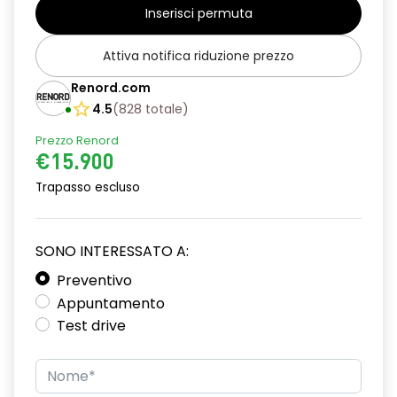
Inserisci permuta
Attacchi ISOFIX posteriori più passeggero anteriore
Attiva notifica riduzione prezzo
Cavo di ricarica MODE 2 STANDARD
Renord.com
Cerchi in lega da 17'' BAHAMAS
4.5
(
828
totale
)
Chiusura centralizzata
Prezzo Renord
€15.900
Cinture Di Sicurezza Anteriori Regolabili In Altezza
Trapasso escluso
Climatizzatore automatico
Commutazione automatica degli abbaglianti/anabbaglianti
SONO INTERESSATO A:
Consolle centrale scorrevole con portaoggetti e 2
Preventivo
bocchette areazione posteriori
Appuntamento
Controllo pressione pneumatici
Test drive
Cruise Control
Cruscotto ''soft touch''