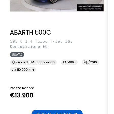
ABARTH 500C
595 C 1.4 Turbo T-Jet 16v
Competizione E6
USATO
Renord S.M. Siccomario
500C
1/2016
110.000 Km
Prezzo Renord
€13.900