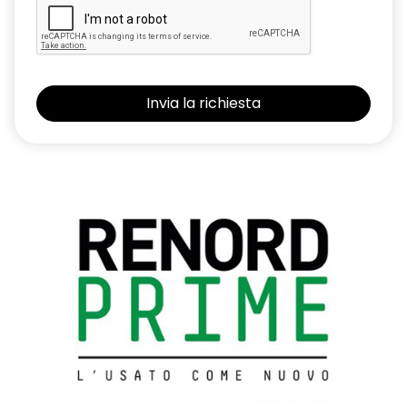
Kit Riparazione Pneumatici
Lane Departure Warning (avviso superamento linea)
Lane Keep Assist (assistenza al mantenimento della corsia)
Luci diurne FULL LED con firma luminosa dinamica C-SHAPE
Maniglie e paraurti in tinta carrozzeria
Modanature laterali black
Montanti laterali Shiny Black
Multi-Sense
Paraurti posteriore con profili cromati
Parking Camera
Piano di carico bagagliaio modulabile
Presa anteriore 12v