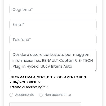
Deflettori anteriori cromati
Distance Warning (avviso distanza di sicurezza)
Driver Display 10"
Easy Access System II
Eco Mode
Fari Full LED anteriori
Fari posteriori FULL LED 3D con firma luminosa dinamica C-
SHAPE
Fascia superiore plancia in alluminio spazzolato
INFORMATIVA AI SENSI DEL REGOLAMENTO UE N.
Flying consolle
2016/679 "GDPR"
Attività di marketing
*
Freno di stazionamento elettrico con funzione auto-hold
Acconsento
Non acconsento
Inserti cromati sulle modanature laterali