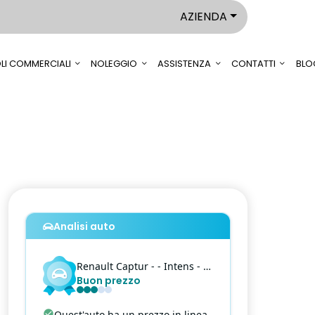
AZIENDA
LI COMMERCIALI
NOLEGGIO
ASSISTENZA
CONTATTI
BLO
Analisi auto
Renault
Captur
- - Intens - 1.6 E-Tech phev Intens 160cv auto my21
Buon prezzo
Quest'auto ha un prezzo in linea