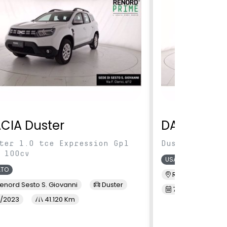
CIA Duster
DACIA Dus
ter 1.0 tce Expression Gpl
Duster 1.0 TC
 100cv
USATO
ATO
Renord MI Selva
enord Sesto S. Giovanni
Duster
7/2023
3
/2023
41.120 Km