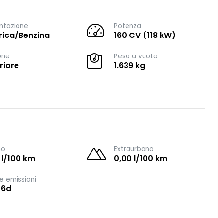
ntazione
Potenza
trica/Benzina
160 CV (118 kW)
one
Peso a vuoto
riore
1.639 kg
no
Extraurbano
 l/100 km
0,00 l/100 km
e emissioni
 6d