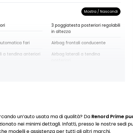
Mostra / Nascondi
ori
3 poggiatesta posteriori regolabili
in altezza
utomatica fari
Airbag frontali conducente
li a tendina anteriori
Airbag laterali a tendina
posteriori
ali passeggero
Airbag testa-torace conducente
ole con specchio
Alzacristalli anteriori elettrici e
impulsionali
la frenata di
Assistenza alla partenza in salita
rcando un’auto usata ma di qualità? Da
Renord Prime puoi
rica MODE 2
Cerchi in lega da 17" BAHAMAS
zionato nei minimi dettagli. Infatti, presso le nostre sedi
e modelli e assistenza per tutti gli altri marchi.