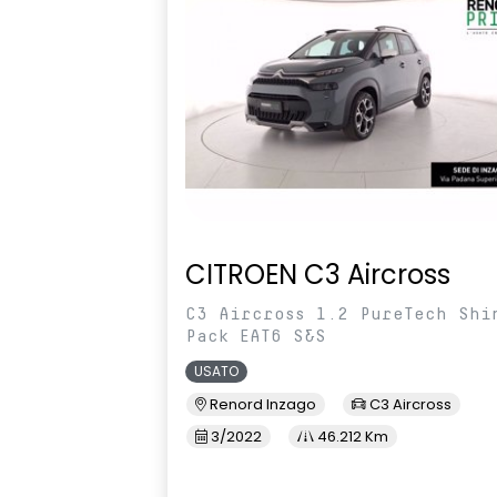
Modanature laterali black
Montanti late
Paraurti posteriore con profili
Piano di cari
cromati
modulabile
Privacy glass
Profili latera
Retrovisori esterni con indicatori
Retrovisori Es
di direzione a LED richiudibili
Carrozzeria
manualmente
CITROEN C3 Aircross
Sedile passeggero regolabile in
Sedile poster
C3 Aircross 1.2 PureTech Shi
altezza
- 2/3 e scorr
Pack EAT6 S&S
USATO
Sensori Di Parcheggio Posteriori
sensori piogg
Renord Inzago
C3 Aircross
3/2022
46.212 Km
Sistema multimediale EASY LINK
Ski anteriore
da 7" con navigazione