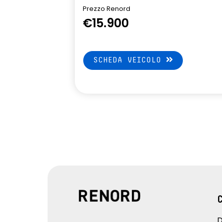
Prezzo Renord
Volante in pelle TEP regolabile in
€15.900
altezza e profondità
SCHEDA VEICOLO
D