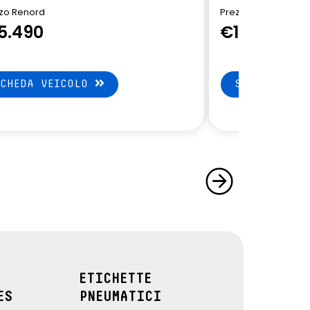
zo Renord
Prezzo Renord
5.490
€14.900
SCHEDA VEICOLO
SCHEDA VEI
ETICHETTE
ES
PNEUMATICI