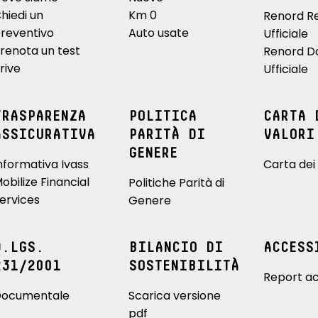
hiedi un
Km 0
Renord R
reventivo
Auto usate
Ufficiale
renota un test
Renord D
rive
Ufficiale
TRASPARENZA
POLITICA
CARTA 
ASSICURATIVA
PARITÀ DI
VALORI
GENERE
nformativa Ivass
Carta dei 
obilize Financial
Politiche Parità di
ervices
Genere
D.LGS.
BILANCIO DI
ACCESS
231/2001
SOSTENIBILITÀ
Report ac
ocumentale
Scarica versione
pdf