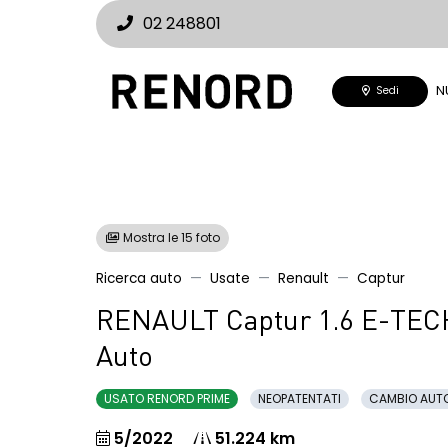
02 248801
N
Sedi
Mostra le 15 foto
Ricerca auto
Usate
Renault
Captur
RENAULT Captur 1.6 E-TECH
Auto
USATO RENORD PRIME
NEOPATENTATI
CAMBIO AUT
5/2022
51.224 km