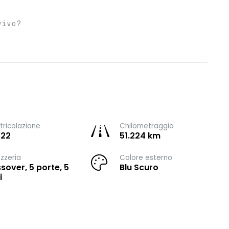
vivo?
ricolazione
Chilometraggio
022
51.224 km
zzeria
Colore esterno
sover, 5 porte, 5
Blu Scuro
i