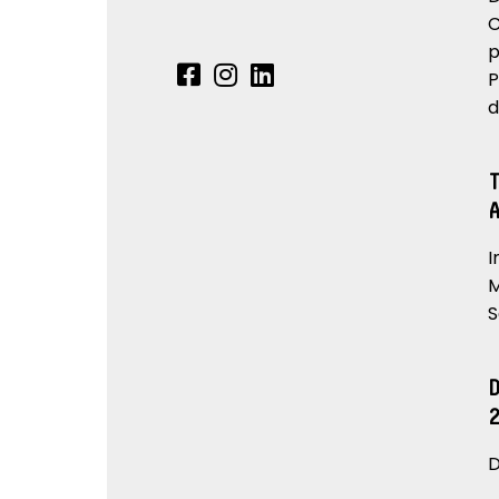
C
p
P
d
I
M
S
D