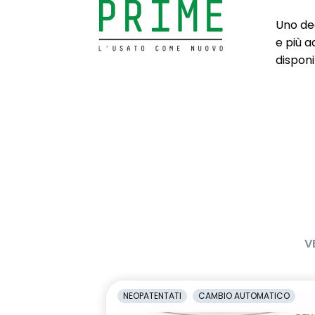
Chiusura centralizzata
Cinture Di Si
Regolabili In 
Uno deg
e più a
Commutazione automatica degli
Consolle cen
disponib
abbaglianti/anabbaglianti
portaoggetti
scorrevole e
areazione pos
Cruise Control
Cruscotto ''s
Doppio fondo bagagliaio
Driver Displa
Eco Mode
Fari Full LED 
Fascia superiore plancia in
Flying consol
alluminio spazzolato
V
Kit Riparazione Pneumatici
Lane Departu
superamento
Luci diurne FULL LED con firma
Maniglie e par
NEOPATENTATI
CAMBIO AUTOMATICO
luminosa dinamica C-SHAPE
carrozzeria