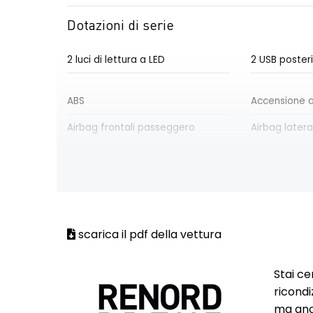
Dotazioni di serie
2 luci di lettura a LED
2 USB posteri
ABS
Accensione a
Airbag frontali passeggero
Airbag latera
Airbag laterali conducente
Airbag later
Airbag testa-torace passeggero
Aletta paras
scarica il pdf della vettura
Alzacristalli posteriori elettrici
Assistenza al
emergenza
Stai ce
Attacchi ISOFIX posteriori più
Cavo di rica
ricondi
passeggero anteriore
STANDARD
ma anch