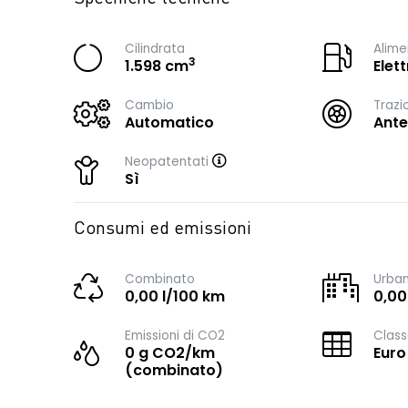
Cilindrata
Alime
3
1.598 cm
Elet
Cambio
Trazi
Automatico
Ante
Neopatentati
Sì
Consumi ed emissioni
Combinato
Urba
0,00 l/100 km
0,00
Emissioni di CO2
Class
0 g CO2/km
Euro
(combinato)