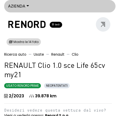
AZIENDA
Sedi
Mostra le 14 foto
Ricerca auto
Usate
Renault
Clio
RENAULT Clio 1.0 sce Life 65cv
my21
USATO RENORD PRIME
NEOPATENTATI
2/2023
39.878 km
Desideri vedere questa vettura dal vivo?
Vieni a vederla presso:
Renord S.p.a.