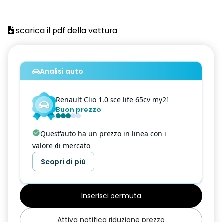
Airbag frontale passeggero
Airbag laterali a tendina anteriori
scarica il pdf della vettura
Airbag laterali a tendina posteriori
Alzacristalli anteriori elettrici impulsionali
Analisi auto
Assistenza alla frenata di emergenza
Renault
Clio
1.0 sce life 65cv my21
Assistenza alla partenza in salita
Buon prezzo
Attacchi ISOFIX posteriori più passeggero anteriore
Quest'auto ha un prezzo in linea con il
Cerchi in acciaio da 15'' con copriruota IREMIA
valore di mercato
Chiamata d'emergenza automatica
Scopri di più
Chiusura centralizzata
Cruise Control
Inserisci permuta
Driver Display a colori 4,2''
Attiva notifica riduzione prezzo