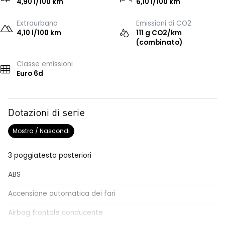
4,90 l/100 km
6,10 l/100 km
Extraurbano
Emissioni di CO2
4,10 l/100 km
111 g CO2/km
(combinato)
Classe emissioni
Euro 6d
Dotazioni di serie
Mostra / Nascondi
3 poggiatesta posteriori
ABS
Accensione automatica dei fari
Airbag frontale conducente