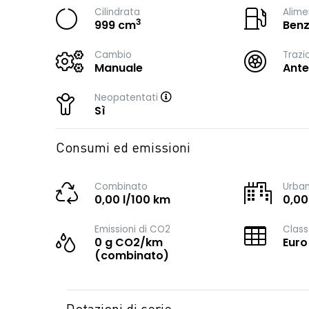
Cilindrata
Alime
3
999 cm
Benz
Cambio
Trazi
Manuale
Ante
Neopatentati
Sì
Consumi ed emissioni
Combinato
Urba
0,00 l/100 km
0,00
Emissioni di CO2
Class
0 g CO2/km
Euro
(combinato)