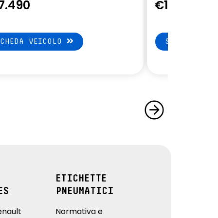
7.490
€13.900
SCHEDA VEICOLO
SCHEDA VEI
ETICHETTE
ES
PNEUMATICI
enault
Normativa e