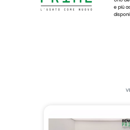
distanza di sicurezza)
e più a
disponib
Fari anteriori Performance LED
Fari Full LED 
Griglia alloggiamento fendinebbia
Griglia fron
cromata
Keyless Entry
Kit Riparazi
Lane Keep Assist (assistenza al
Luci diurne a
mantenimento della corsia)
luminosa a f
losanga
V
Multi-Sense
My safety sw
disattivazio
Predisposizione etilometro
Privacy glass
Profilo griglia superiore cromata
Retrovisori es