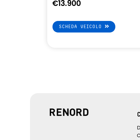
€13.900
Volante regolabile in altezza e
profondità
SCHEDA VEICOLO
D
C