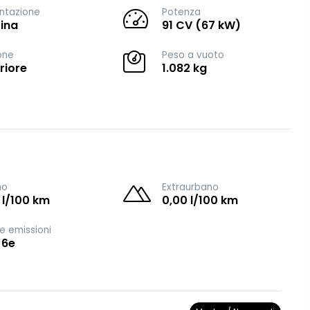
ntazione
Potenza
ina
91 CV (67 kW)
one
Peso a vuoto
riore
1.082 kg
no
Extraurbano
 l/100 km
0,00 l/100 km
e emissioni
 6e