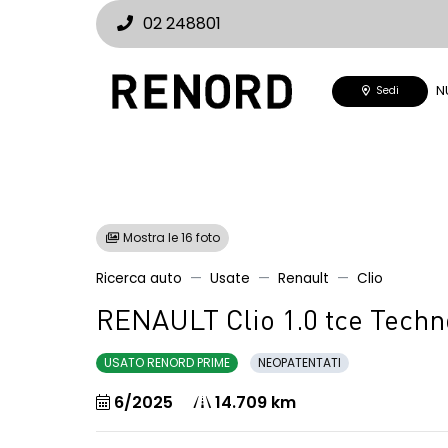
02 248801
N
Sedi
Mostra le 16 foto
Ricerca auto
Usate
Renault
Clio
RENAULT Clio 1.0 tce Techn
USATO RENORD PRIME
NEOPATENTATI
6/2025
14.709 km