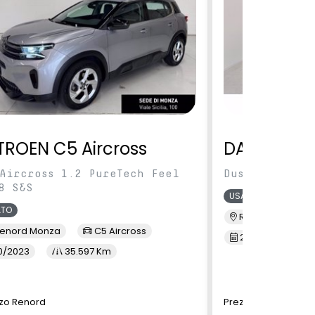
TROEN C5 Aircross
DACIA Dus
Aircross 1.2 PureTech Feel
Duster 1.0 tc
8 S&S
USATO
ATO
Renord S.M. Sic
enord Monza
C5 Aircross
2/2022
3
0/2023
35.597 Km
zo Renord
Prezzo Renord