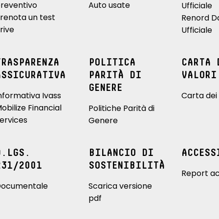
reventivo
Auto usate
Ufficiale
renota un test
Renord D
rive
Ufficiale
TRASPARENZA
POLITICA
CARTA 
ASSICURATIVA
PARITÀ DI
VALORI
GENERE
nformativa Ivass
Carta dei 
obilize Financial
Politiche Parità di
ervices
Genere
D.LGS.
BILANCIO DI
ACCESS
231/2001
SOSTENIBILITÀ
Report ac
ocumentale
Scarica versione
pdf