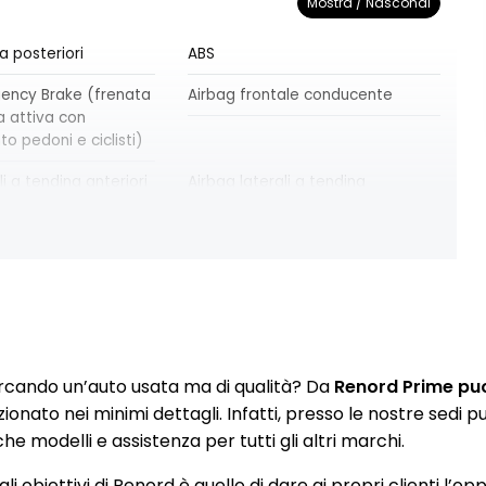
Mostra / Nascondi
a posteriori
ABS
ency Brake (frenata
Airbag frontale conducente
 attiva con
o pedoni e ciclisti)
li a tendina anteriori
Airbag laterali a tendina
posteriori
na Black con cielo
Assistenza alla frenata di
emergenza
IX posteriori più
Bracciolo anteriore
anteriore
emergenza
Chiusura centralizzata
rcando un’auto usata ma di qualità? Da
Renord Prime puoi
zionato nei minimi dettagli. Infatti, presso le nostre sedi
ol
Cruscotto "soft touch"
e modelli e assistenza per tutti gli altri marchi.
ion Alert
Driver Display 7"
li obiettivi di Renord è quello di dare ai propri clienti l’op