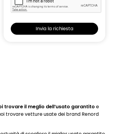
 trovare il meglio dell’usato garantito
e
 puoi trovare vetture usate dei brand Renord
portunità di scegliere il miglior usato garantito