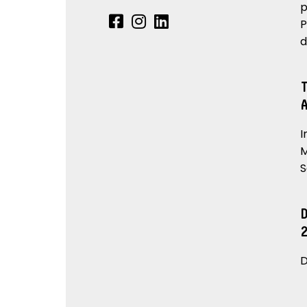
p
P
d
I
M
S
D