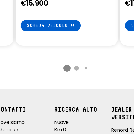
€15.900
€1
SCHEDA VEICOLO
CONTATTI
RICERCA AUTO
DEALER
WEBSIT
ove siamo
Nuove
hiedi un
Km 0
Renord R