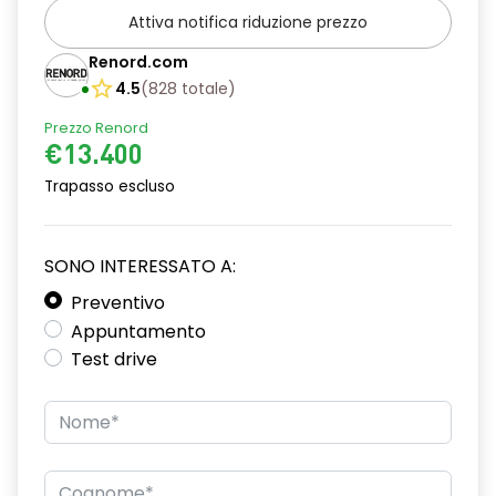
Attiva notifica riduzione prezzo
Chiusura centralizzata
Renord.com
Climatizzatore Manuale
4.5
(
828
totale
)
Cruise Control
Prezzo Renord
€13.400
Cruscotto "soft touch"
Trapasso escluso
Distance Warning (avviso distanza di sicurezza)
Driver Display 7"
SONO INTERESSATO A:
Fari Full LED anteriori e posteriori
Preventivo
Griglia alloggiamento fendinebbia cromata
Appuntamento
Test drive
Inserti cromati, volante, base del cambio e aeratori
Kit Riparazione Pneumatici
Lane Departure Warning (avviso superamento linea)
Lane Keep Assist (assistenza al mantenimento della corsia)