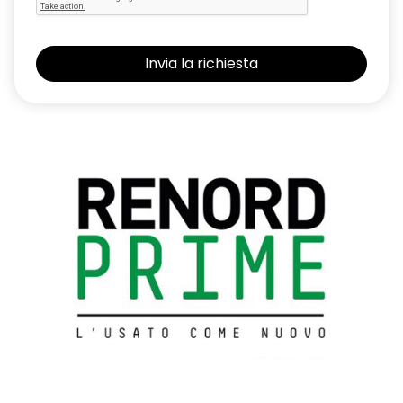
Sistema elettronico di controllo alla stabilità (ESP)
Sistema multimediale Easy Link 7" compatibile con Android
Auto ed Apple CarPlay con smartphone replication con e
senza cavo (wireless)
Traffic Sign Recognition (riconoscimento segnali stradali)
Volante in pelle TEP
Volante regolabile in altezza e profondità