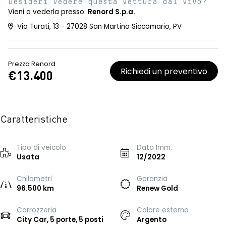
Desideri vedere questa vettura dal vivo?
Vieni a vederla presso:
Renord S.p.a.
Via Turati, 13 - 27028 San Martino Siccomario, PV
Prezzo Renord
Richiedi un preventivo
€13.400
Caratteristiche
Tipo di veicolo
Data Imm.
Usata
12/2022
Chilometri
Garanzia
96.500 km
Renew Gold
Carrozzeria
Colore esterno
City Car, 5 porte, 5 posti
Argento