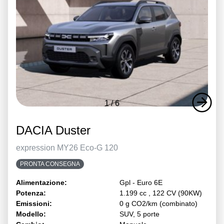
1
/
6
DACIA Duster
expression MY26 Eco-G 120
PRONTA CONSEGNA
Alimentazione:
Gpl - Euro 6E
Potenza:
1.199 cc , 122 CV (90KW)
Emissioni:
0 g CO2/km (combinato)
Modello:
SUV, 5 porte