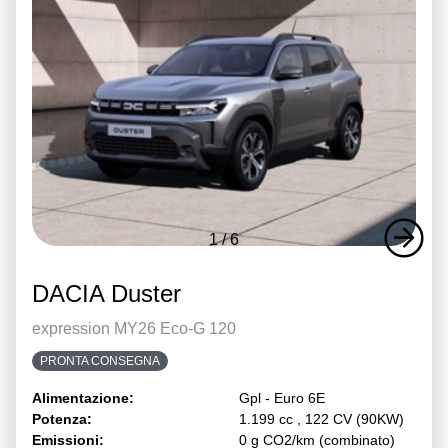
1
/
6
DACIA Duster
expression MY26 Eco-G 120
PRONTA CONSEGNA
Alimentazione:
Gpl - Euro 6E
Potenza:
1.199 cc , 122 CV (90KW)
Emissioni:
0 g CO2/km (combinato)