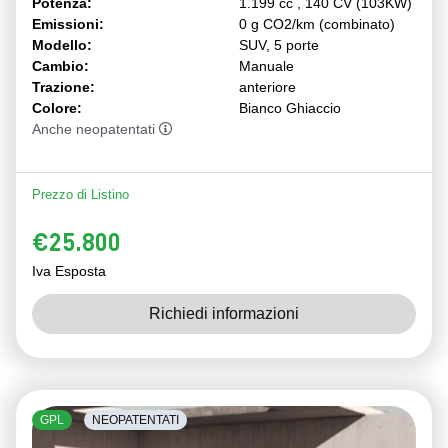
Potenza:
1.199 cc , 140 CV (103KW)
Emissioni:
0 g CO2/km (combinato)
Modello:
SUV, 5 porte
Cambio:
Manuale
Trazione:
anteriore
Colore:
Bianco Ghiaccio
Anche neopatentati
Prezzo di Listino
€25.800
Iva Esposta
Richiedi informazioni
GPL
NEOPATENTATI