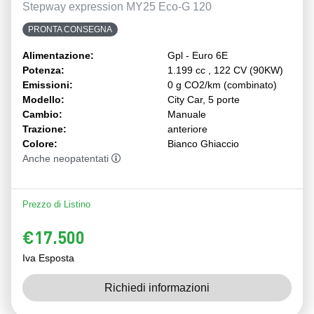
Stepway expression MY25 Eco-G 120
PRONTA CONSEGNA
Alimentazione:
Gpl - Euro 6E
Potenza:
1.199 cc , 122 CV (90KW)
Emissioni:
0 g CO2/km (combinato)
Modello:
City Car, 5 porte
Cambio:
Manuale
Trazione:
anteriore
Colore:
Bianco Ghiaccio
Anche neopatentati
Prezzo di Listino
€17.500
Iva Esposta
Richiedi informazioni