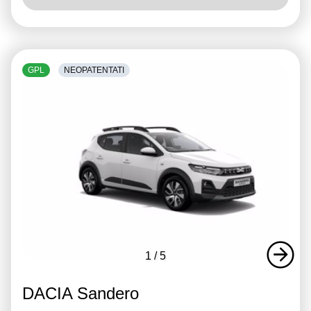
GPL
NEOPATENTATI
1
/
5
DACIA Sandero