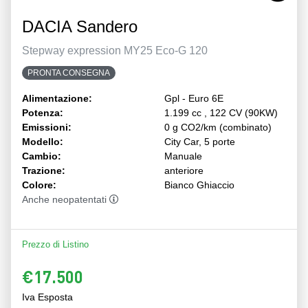
DACIA Sandero
Stepway expression MY25 Eco-G 120
PRONTA CONSEGNA
Alimentazione:
Gpl - Euro 6E
Potenza:
1.199 cc , 122 CV (90KW)
Emissioni:
0 g CO2/km (combinato)
Modello:
City Car, 5 porte
Cambio:
Manuale
Trazione:
anteriore
Colore:
Bianco Ghiaccio
Anche neopatentati
Prezzo di Listino
€17.500
Iva Esposta