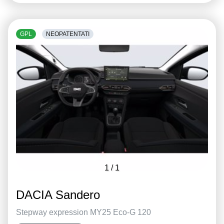
GPL
NEOPATENTATI
1
/
1
DACIA Sandero
Stepway expression MY25 Eco-G 120