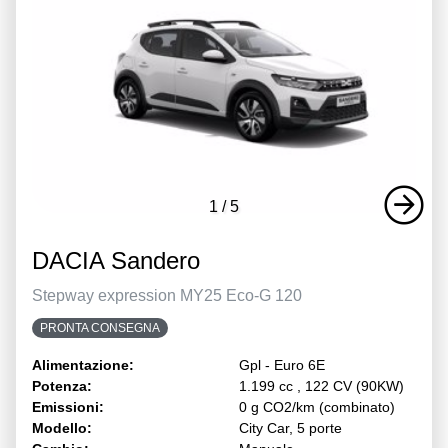
1
/
5
DACIA Sandero
Stepway expression MY25 Eco-G 120
PRONTA CONSEGNA
Alimentazione:
Gpl - Euro 6E
Potenza:
1.199 cc , 122 CV (90KW)
Emissioni:
0 g CO2/km (combinato)
Modello:
City Car, 5 porte