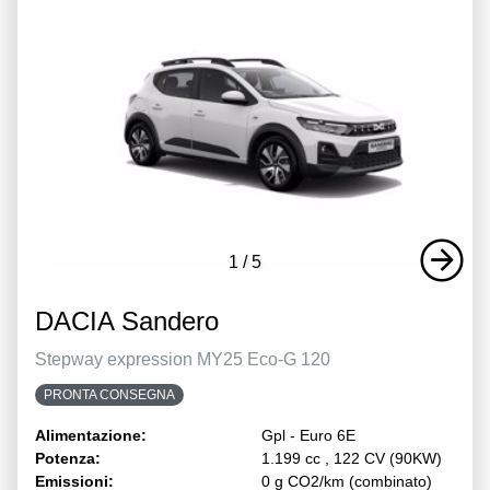
1
/
5
DACIA Sandero
Stepway expression MY25 Eco-G 120
PRONTA CONSEGNA
Alimentazione:
Gpl - Euro 6E
Potenza:
1.199 cc , 122 CV (90KW)
Emissioni:
0 g CO2/km (combinato)