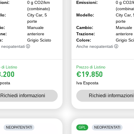
ioni:
0 g CO2/km
Emissioni:
0 g CO2/
(combinato)
(combina
lo:
City Car, 5
Modello:
City Car, 
porte
porte
io:
Manuale
Cambio:
Manuale
one:
anteriore
Trazione:
anteriore
e:
Grigio Scisto
Colore:
Grigio Sc
 neopatentati
Anche neopatentati
di Listino
Prezzo di Listino
.200
€19.850
posta
Iva Esposta
Richiedi informazioni
Richiedi informazioni
NEOPATENTATI
GPL
NEOPATENTATI