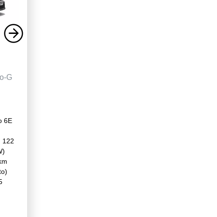
o-G
o 6E
, 122
W)
km
to)
5