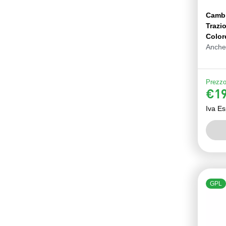
Camb
Trazi
Color
Anche
Prezzo 
€19
Iva Es
GPL