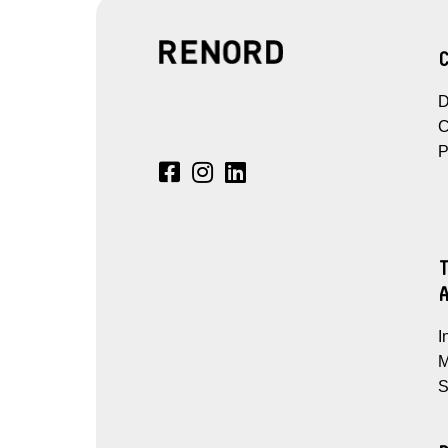
D
C
P
I
M
S