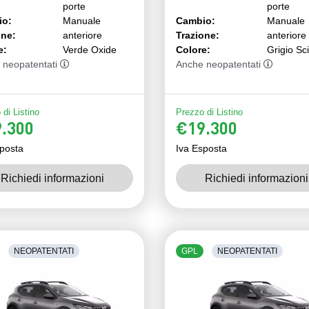
porte
porte
io:
Manuale
Cambio:
Manuale
one:
anteriore
Trazione:
anteriore
e:
Verde Oxide
Colore:
Grigio Sc
 neopatentati
Anche neopatentati
di Listino
Prezzo di Listino
.300
€19.300
posta
Iva Esposta
Richiedi informazioni
Richiedi informazioni
NEOPATENTATI
GPL
NEOPATENTATI