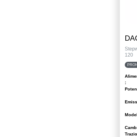
DAC
Step
120
PRON
Alime
:
Poten
Emiss
Model
Camb
Trazi