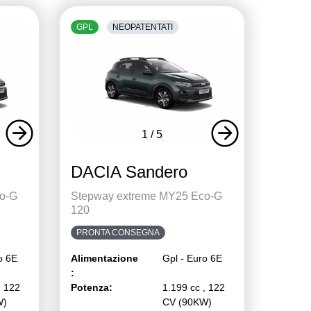
GPL
NEOPATENTATI
1
/
5
DACIA Sandero
o-G
Stepway extreme MY25 Eco-G
120
PRONTA CONSEGNA
o 6E
Alimentazione
Gpl - Euro 6E
:
, 122
Potenza:
1.199 cc , 122
W)
CV (90KW)