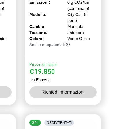
km
Emissioni:
0 g CO2/km
to)
(combinato)
5
Modello:
City Car, 5
porte
Cambio:
Manuale
Trazione:
anteriore
isto
Colore:
Verde Oxide
Anche neopatentati
Prezzo di Listino
€19.850
Iva Esposta
Richiedi informazioni
GPL
NEOPATENTATI