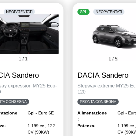
NEOPATENTATI
GPL
NEOPATENTATI
1
/
1
1
/
5
IA Sandero
DACIA Sandero
way expression MY25 Eco-
Stepway extreme MY25 Ec
0
120
TA CONSEGNA
PRONTA CONSEGNA
ntazione
Gpl - Euro 6E
Alimentazione
Gpl - Eur
:
za:
1.199 cc , 122
Potenza:
1.199 cc 
CV (90KW)
CV (90K