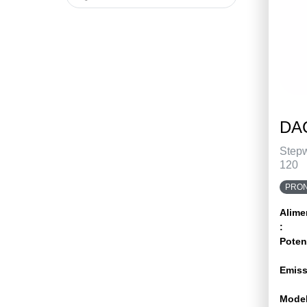
DAC
Step
120
PRON
Alime
:
Poten
Emiss
Model