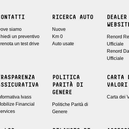
CONTATTI
RICERCA AUTO
DEALER
WEBSIT
ove siamo
Nuove
hiedi un preventivo
Km 0
Renord Re
renota un test drive
Auto usate
Ufficiale
Renord Da
Ufficiale
TRASPARENZA
POLITICA
CARTA 
ASSICURATIVA
PARITÀ DI
VALORI
GENERE
nformativa Ivass
Carta dei V
obilize Financial
Politiche Parità di
ervices
Genere