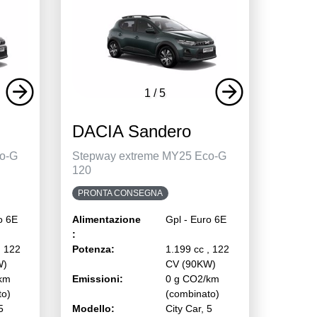
1
/
5
DACIA Sandero
o-G
Stepway extreme MY25 Eco-G
120
PRONTA CONSEGNA
o 6E
Alimentazione
Gpl - Euro 6E
:
, 122
Potenza:
1.199 cc , 122
W)
CV (90KW)
km
Emissioni:
0 g CO2/km
to)
(combinato)
5
Modello:
City Car, 5