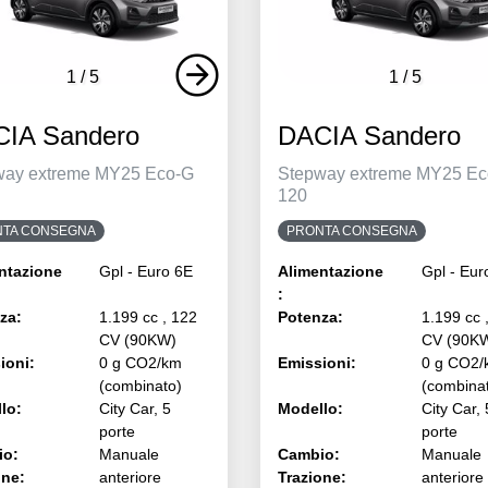
1
/
5
1
/
5
IA Sandero
DACIA Sandero
way extreme MY25 Eco-G
Stepway extreme MY25 Ec
120
TA CONSEGNA
PRONTA CONSEGNA
ntazione
Gpl - Euro 6E
Alimentazione
Gpl - Eur
:
za:
1.199 cc , 122
Potenza:
1.199 cc 
CV (90KW)
CV (90K
ioni:
0 g CO2/km
Emissioni:
0 g CO2/
(combinato)
(combina
lo:
City Car, 5
Modello:
City Car, 
porte
porte
io:
Manuale
Cambio:
Manuale
one:
anteriore
Trazione:
anteriore