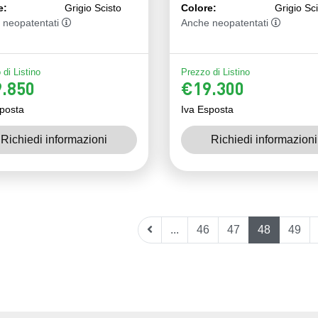
e:
Grigio Scisto
Colore:
Grigio Sc
 neopatentati
Anche neopatentati
di Listino
Prezzo di Listino
.850
€19.300
posta
Iva Esposta
Richiedi informazioni
Richiedi informazioni
...
46
47
48
49