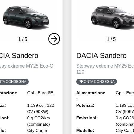
1
/
5
1
/
5
IA Sandero
DACIA Sandero
way extreme MY25 Eco-G
Stepway extreme MY25 Ec
120
TA CONSEGNA
PRONTA CONSEGNA
ntazione
Gpl - Euro 6E
Alimentazione
Gpl - Eur
:
za:
1.199 cc , 122
Potenza:
1.199 cc 
CV (90KW)
CV (90K
ioni:
0 g CO2/km
Emissioni:
0 g CO2/
(combinato)
(combina
lo:
City Car, 5
Modello:
City Car, 