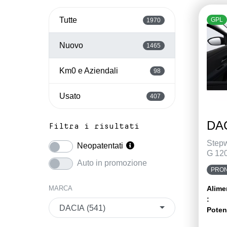
Tutte
GPL
1970
Nuovo
1465
Km0 e Aziendali
98
Usato
407
DAC
Filtra i risultati
Step
Neopatentati
G 12
Auto in promozione
PRON
MARCA
Alime
:
DACIA (541)
Poten