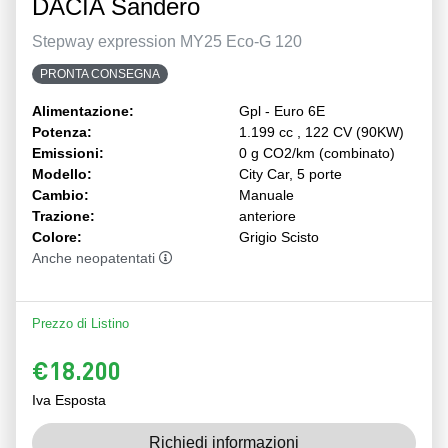
DACIA Sandero
Stepway expression MY25 Eco-G 120
PRONTA CONSEGNA
Alimentazione:
Gpl - Euro 6E
Potenza:
1.199 cc , 122 CV (90KW)
Emissioni:
0 g CO2/km (combinato)
Modello:
City Car, 5 porte
Cambio:
Manuale
Trazione:
anteriore
Colore:
Grigio Scisto
Anche neopatentati
Prezzo di Listino
€18.200
Iva Esposta
Richiedi informazioni