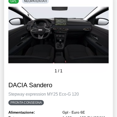
GPL
NEOPATENTATI
1
/
1
DACIA Sandero
Stepway expression MY25 Eco-G 120
PRONTA CONSEGNA
Alimentazione:
Gpl - Euro 6E