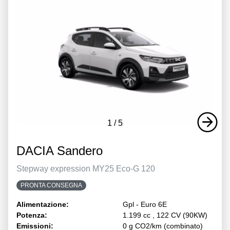
1
/
5
DACIA Sandero
Stepway expression MY25 Eco-G 120
PRONTA CONSEGNA
Alimentazione:
Gpl - Euro 6E
Potenza:
1.199 cc , 122 CV (90KW)
Emissioni:
0 g CO2/km (combinato)