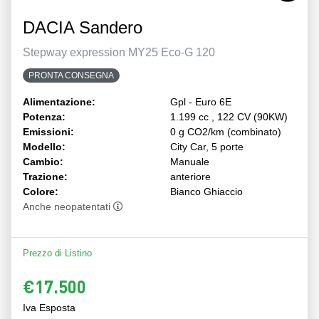
DACIA Sandero
Stepway expression MY25 Eco-G 120
PRONTA CONSEGNA
Alimentazione:
Gpl - Euro 6E
Potenza:
1.199 cc , 122 CV (90KW)
Emissioni:
0 g CO2/km (combinato)
Modello:
City Car, 5 porte
Cambio:
Manuale
Trazione:
anteriore
Colore:
Bianco Ghiaccio
Anche neopatentati
Prezzo di Listino
€17.500
Iva Esposta