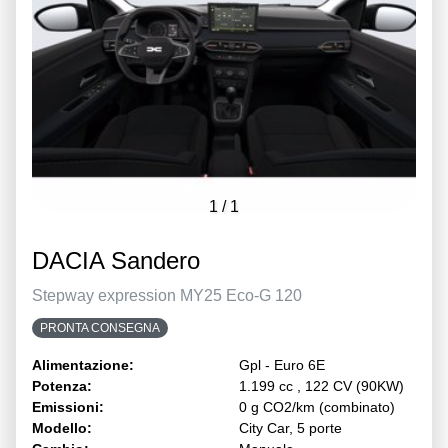
1
/
1
DACIA Sandero
Stepway expression MY25 Eco-G 120
PRONTA CONSEGNA
Alimentazione:
Gpl - Euro 6E
Potenza:
1.199 cc , 122 CV (90KW)
Emissioni:
0 g CO2/km (combinato)
Modello:
City Car, 5 porte