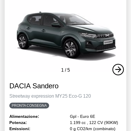
1
/
5
DACIA Sandero
Streetway expression MY25 Eco-G 120
PRONTA CONSEGNA
Alimentazione:
Gpl - Euro 6E
Potenza:
1.199 cc , 122 CV (90KW)
Emissioni:
0 g CO2/km (combinato)