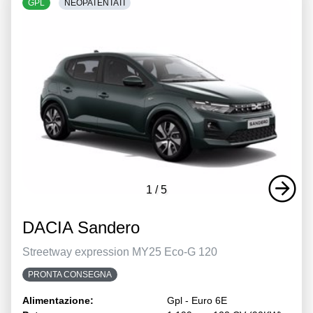
GPL
NEOPATENTATI
1
/
5
DACIA Sandero
Streetway expression MY25 Eco-G 120
PRONTA CONSEGNA
Alimentazione:
Gpl - Euro 6E