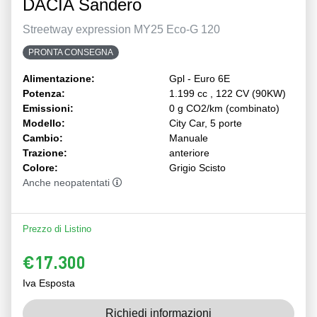
DACIA Sandero
Streetway expression MY25 Eco-G 120
PRONTA CONSEGNA
Alimentazione:
Gpl - Euro 6E
Potenza:
1.199 cc , 122 CV (90KW)
Emissioni:
0 g CO2/km (combinato)
Modello:
City Car, 5 porte
Cambio:
Manuale
Trazione:
anteriore
Colore:
Grigio Scisto
Anche neopatentati
Prezzo di Listino
€17.300
Iva Esposta
Richiedi informazioni