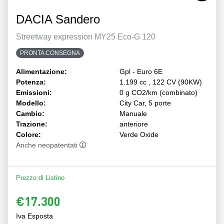
DACIA Sandero
Streetway expression MY25 Eco-G 120
PRONTA CONSEGNA
Alimentazione:
Gpl - Euro 6E
Potenza:
1.199 cc , 122 CV (90KW)
Emissioni:
0 g CO2/km (combinato)
Modello:
City Car, 5 porte
Cambio:
Manuale
Trazione:
anteriore
Colore:
Verde Oxide
Anche neopatentati
Prezzo di Listino
€17.300
Iva Esposta