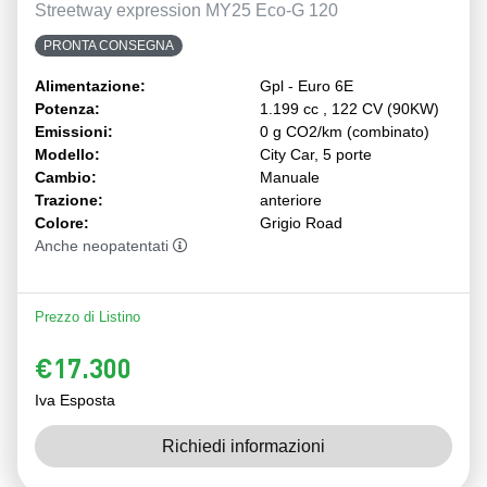
Streetway expression MY25 Eco-G 120
PRONTA CONSEGNA
Alimentazione:
Gpl - Euro 6E
Potenza:
1.199 cc , 122 CV (90KW)
Emissioni:
0 g CO2/km (combinato)
Modello:
City Car, 5 porte
Cambio:
Manuale
Trazione:
anteriore
Colore:
Grigio Road
Anche neopatentati
Prezzo di Listino
€17.300
Iva Esposta
Richiedi informazioni