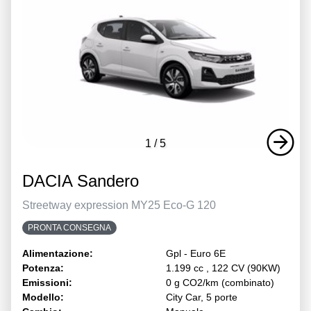
1
/
5
DACIA Sandero
Streetway expression MY25 Eco-G 120
PRONTA CONSEGNA
Alimentazione:
Gpl - Euro 6E
Potenza:
1.199 cc , 122 CV (90KW)
Emissioni:
0 g CO2/km (combinato)
Modello:
City Car, 5 porte