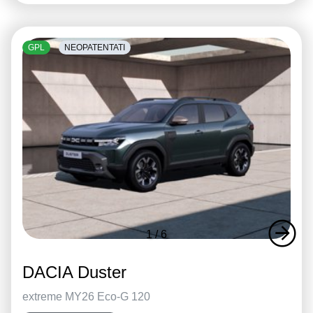
GPL
NEOPATENTATI
1
/
6
DACIA Duster
extreme MY26 Eco-G 120