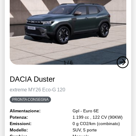
1
/
6
DACIA Duster
extreme MY26 Eco-G 120
PRONTA CONSEGNA
Alimentazione:
Gpl - Euro 6E
Potenza:
1.199 cc , 122 CV (90KW)
Emissioni:
0 g CO2/km (combinato)
Modello:
SUV, 5 porte