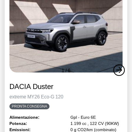
1
/
6
DACIA Duster
extreme MY26 Eco-G 120
PRONTA CONSEGNA
Alimentazione:
Gpl - Euro 6E
Potenza:
1.199 cc , 122 CV (90KW)
Emissioni:
0 g CO2/km (combinato)