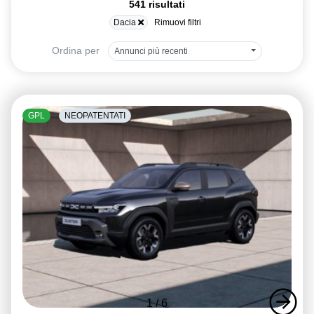
541 risultati
Dacia
Rimuovi filtri
Ordina per
Annunci più recenti
GPL
NEOPATENTATI
1
/
6