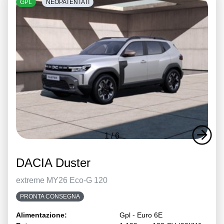
GPL
NEOPATENTATI
1
/
6
DACIA Duster
extreme MY26 Eco-G 120
PRONTA CONSEGNA
Alimentazione:
Gpl - Euro 6E