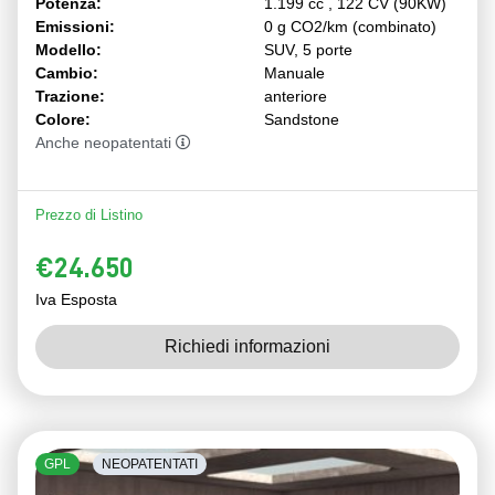
Potenza:
1.199 cc , 122 CV (90KW)
Emissioni:
0 g CO2/km (combinato)
Modello:
SUV, 5 porte
Cambio:
Manuale
Trazione:
anteriore
Colore:
Sandstone
Anche neopatentati
Prezzo di Listino
€24.650
Iva Esposta
Richiedi informazioni
GPL
NEOPATENTATI