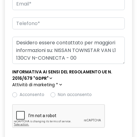
Sistema di assistenza al mantenimento della corsia
Sistema di chiamata d'emergenza
Sistema di riconoscimento stanchezza guidatore
Specchietti retrovisori colorati
Specchietti retrovisori elettrici e riscaldabili
Telecamera per visione esterno a 360
INFORMATIVA AI SENSI DEL REGOLAMENTO UE N.
2016/679 "GDPR"
Telecamera posteriore
Attività di marketing
*
Volante in pelle
Acconsento
Non acconsento