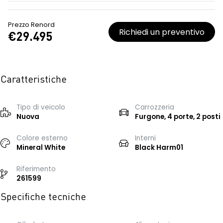
Prezzo Renord
Richiedi un preventivo
€29.495
Caratteristiche
Tipo di veicolo
Carrozzeria
Nuova
Furgone, 4 porte, 2 posti
Colore esterno
Interni
Mineral White
Black Harm01
Riferimento
261599
Specifiche tecniche