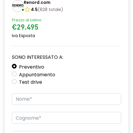
Renord.com
Console centrale multifunzione
4.5
(
828
totale
)
Fendinebbia anteriori
Prezzo di Listino
€29.495
Impianto audio con touchscreen
Iva Esposta
Luci di emergenza
Luci diurne
SONO INTERESSATO A:
Maniglie esterne in tinta
Preventivo
Appuntamento
Pacchetto sicurezza
Test drive
Regolatore di velocità - Cruise Control
Riconoscimento segnali stradali
Ruotino di scorta
Sedili anteriori regolabili
Sedili regolabili