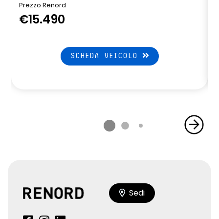
Prezzo Renord
P
€15.490
SCHEDA VEICOLO
Sedi