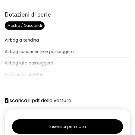
Dotazioni di serie
Mostra / Nascondi
Airbag a tendina
Airbag conducente e passeggero
Airbag lato passeggero
Alzacristalli elettrici
Attacchi Isofix per seggiolini
Batteria
scarica il pdf della vettura
Chiavi e telecomandi
Chiusura centralizzata
Inserisci permuta
Climatizzatore