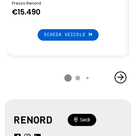
Prezzo Renord
P
€15.490
SCHEDA VEICOLO
Sedi