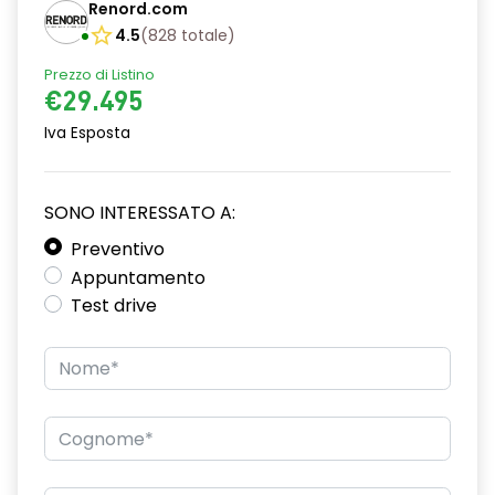
Renord.com
Console centrale multifunzione
4.5
(
828
totale
)
Fendinebbia anteriori
Prezzo di Listino
€29.495
Impianto audio con touchscreen
Iva Esposta
Luci di emergenza
Luci diurne
SONO INTERESSATO A:
Maniglie esterne in tinta
Preventivo
Appuntamento
Pacchetto sicurezza
Test drive
Regolatore di velocità - Cruise Control
Riconoscimento segnali stradali
Ruotino di scorta
Sedili anteriori regolabili
Sedili regolabili