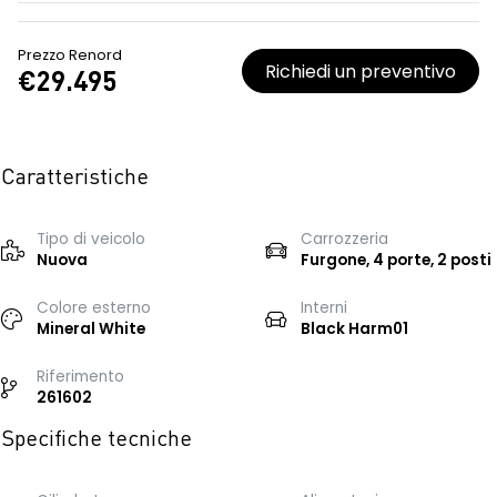
Prezzo Renord
Richiedi un preventivo
€29.495
Caratteristiche
Tipo di veicolo
Carrozzeria
Nuova
Furgone, 4 porte, 2 posti
Colore esterno
Interni
Mineral White
Black Harm01
Riferimento
261602
Specifiche tecniche