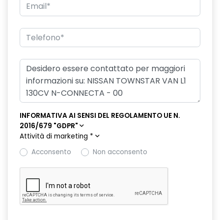
Sistema di assistenza al mantenimento della corsia
Sistema di chiamata d'emergenza
Sistema di riconoscimento stanchezza guidatore
Specchietti retrovisori colorati
Specchietti retrovisori elettrici e riscaldabili
Telecamera per visione esterno a 360
INFORMATIVA AI SENSI DEL REGOLAMENTO UE N.
2016/679 "GDPR"
Telecamera posteriore
Attività di marketing
*
Volante in pelle
Acconsento
Non acconsento