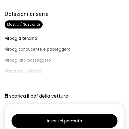
Dotazioni di serie
Mostra / Nascondi
Airbag a tendina
Airbag conducente e passeggero
Airbag lato passeggero
Alzacristalli elettrici
Attacchi Isofix per seggiolini
Batteria
scarica il pdf della vettura
Chiavi e telecomandi
Chiusura centralizzata
Inserisci permuta
Climatizzatore