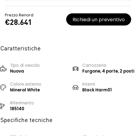
Prezzo Renord
Richiedi un preventivo
€28.641
Caratteristiche
Tipo di veicolo
Carrozzeria
Nuova
Furgone, 4 porte, 2 posti
Colore esterno
Interni
Mineral White
Black Harm01
Riferimento
185140
Specifiche tecniche