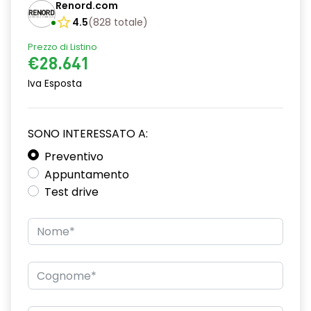
Renord.com
Console centrale multifunzione
4.5
(
828
totale
)
Fendinebbia anteriori
Prezzo di Listino
€28.641
Impianto audio con touchscreen
Iva Esposta
Luci di emergenza
Luci diurne
SONO INTERESSATO A:
Maniglie esterne in tinta
Preventivo
Appuntamento
Pacchetto sicurezza
Test drive
Regolatore di velocità - Cruise Control
Riconoscimento segnali stradali
Ruotino di scorta
Sedili anteriori regolabili
Sedili regolabili