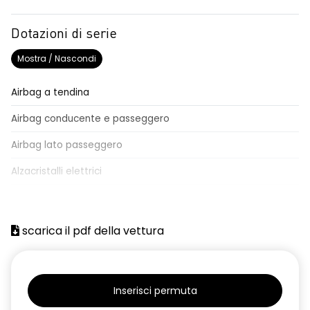
Dotazioni di serie
Mostra / Nascondi
Airbag a tendina
Airbag conducente e passeggero
Airbag lato passeggero
Alzacristalli elettrici
Attacchi Isofix per seggiolini
Batteria
scarica il pdf della vettura
Chiavi e telecomandi
Chiusura centralizzata
Inserisci permuta
Climatizzatore