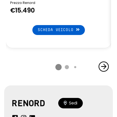
Prezzo Renord
P
€15.490
SCHEDA VEICOLO
Sedi