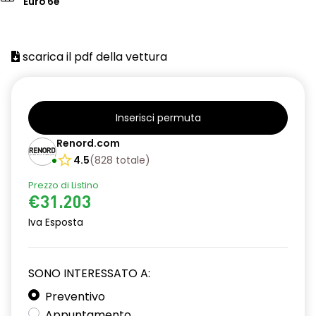
Euro 6e
scarica il pdf della vettura
Inserisci permuta
Renord.com
4.5
(
828
totale
)
Prezzo di Listino
€31.203
Iva Esposta
SONO INTERESSATO A:
Preventivo
Appuntamento