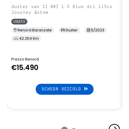
duster van II NBI 1.5 Blue dci 115cv
Journey Qstom
USATO
Renord Baranzate
Duster
5/2023
42.254 Km
Prezzo Renord
P
€15.490
SCHEDA VEICOLO