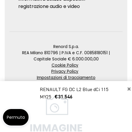
registrazione audio e video
Renord S.p.a.
REA Milano 810796 | P.IVA e C.F. 00858180151 |
Capitale Sociale € 6.000.000,00
Cookie Policy
Privacy Policy
Impostazioni di tracciamento
×
Credits
RENAULT FG DC L2 Blue dCi 115
Agenzia SEO
MY25
€31.546
Permuta