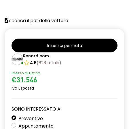
avviso cinture di sicurezza allacciate
carico utile aumentato
scarica il pdf della vettura
chiamata d'emergenza
commutatore airbag frontale passeggero
cruise control
Inserisci permuta
driver display 7'' a colori
Renord.com
4.5
(
828
totale
)
esp+hsa
Prezzo di Listino
fari alogeni
€31.546
freno di stazionamento elettrico
Iva Esposta
HARM01
SONO INTERESSATO A:
intelligent speed assistance ISA
Preventivo
luci di cortesia anteriori
Appuntamento