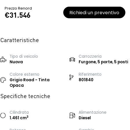
Prezzo Renord
Richiedi un preventivo
€31.546
Caratteristiche
Tipo di veicolo
Carrozzeria
Nuova
Furgone, 5 porte, 5 posti
Colore esterno
Riferimento
Grigio Road - Tinta
801840
Opaca
Specifiche tecniche
Cilindrata
Alimentazione
3
1.461 cm
Diesel