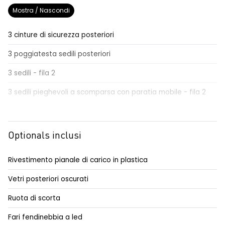
Mostra / Nascondi
3 cinture di sicurezza posteriori
3 poggiatesta sedili posteriori
3 sedili - fila 2
3 sedili pieghevoli a scomparsa con paratia mobile - fila 2
accensione auto fari e tergicristalli
airbag conducente e passeggero
Optionals inclusi
airbag torace anteriore e a tendina anteriore
Rivestimento pianale di carico in plastica
aletta parasole conducente
Vetri posteriori oscurati
aletta parasole passeggero
Ruota di scorta
automatic emergency braking system - AEBS
Fari fendinebbia a led