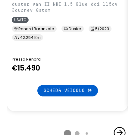
duster van II NBI 1.5 Blue dci 115cv
Journey Qstom
USATO
Renord Baranzate
Duster
5/2023
42.254 Km
Prezzo Renord
P
€15.490
SCHEDA VEICOLO