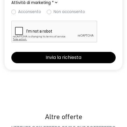
Attività di marketing
*
smartphone replication wireless
Acconsento
Non acconsento
specchietti esterni asferici, regolabili e autosbrinanti
elettricamente
vano portaoggetti sopra il parabrezza
Altre offerte