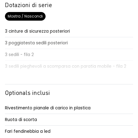
Dotazioni di serie
Mostra / Nascondi
3 cinture di sicurezza posteriori
3 poggiatesta sedili posteriori
3 sedili - fila 2
3 sedili pieghevoli a scomparsa con paratia mobile - fila 2
accensione auto fari e tergicristalli
airbag conducente e passeggero
Optionals inclusi
airbag torace anteriore e a tendina anteriore
Rivestimento pianale di carico in plastica
aletta parasole conducente
Ruota di scorta
aletta parasole passeggero
Fari fendinebbia a led
automatic emergency braking system - AEBS