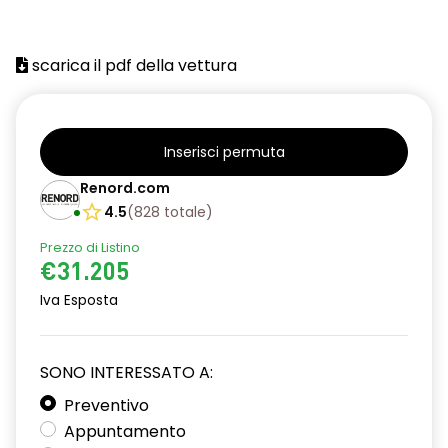
avviso cinture di sicurezza allacciate
scarica il pdf della vettura
carico utile aumentato
chiamata d'emergenza
commutatore airbag frontale passeggero
Inserisci permuta
cruise control
Renord.com
4.5
(
828
totale
)
driver display 7'' a colori
Prezzo di Listino
esp+hsa
€31.205
fari alogeni
Iva Esposta
freno di stazionamento elettrico
SONO INTERESSATO A:
HARM01
Preventivo
intelligent speed assistance ISA
Appuntamento