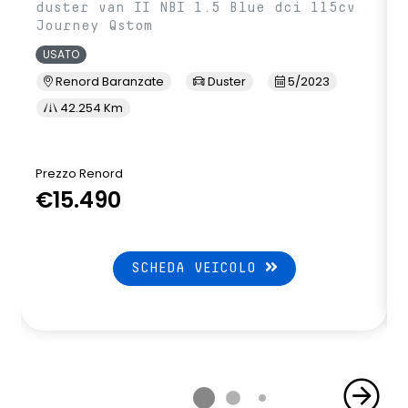
duster van II NBI 1.5 Blue dci 115cv
Journey Qstom
USATO
Renord Baranzate
Duster
5/2023
42.254 Km
Prezzo Renord
P
€15.490
SCHEDA VEICOLO