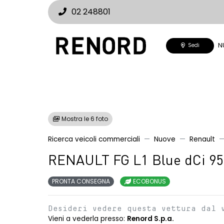
02 248801
N
Sedi
Mostra le 6 foto
Ricerca veicoli commerciali
Nuove
Renault
RENAULT FG L1 Blue dCi 9
PRONTA CONSEGNA
ECOBONUS
Desideri vedere questa vettura dal 
Vieni a vederla presso:
Renord S.p.a.