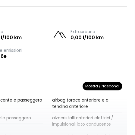
no
Extraurbano
 l/100 km
0,00 l/100 km
e emissioni
 6e
Mostra / Nascondi
ucente e passeggero
airbag torace anteriore e a
tendina anteriore
ole passeggero
alzacristalli anteriori elettrici /
impulsionali lato conducente