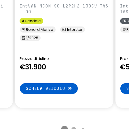
ci
IntVAN NCON SC L2P2H2 130CV TAS
Int
- 00
TAS
Aziendale
PR
Renord Monza
Interstar
R
1/2025
Prezzo di Listino
Prezz
€31.900
€5
SCHEDA VEICOLO