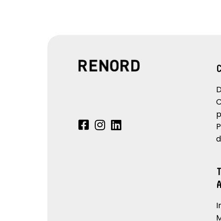
D
C
p
P
d
I
M