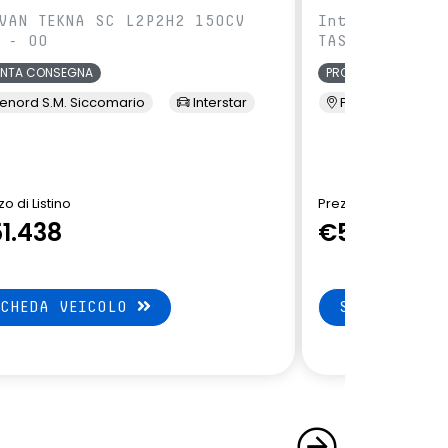
VAN TEKNA SC L2P2H2 150CV
IntVAN TEKNA 
 - 00
TAS - 00
ONTA CONSEGNA
PRONTA CONSEGNA
enord S.M. Siccomario
Interstar
Presso Terzi
o di Listino
Prezzo di Listino
1.438
€51.438
SCHEDA VEICOLO
SCHEDA VEI