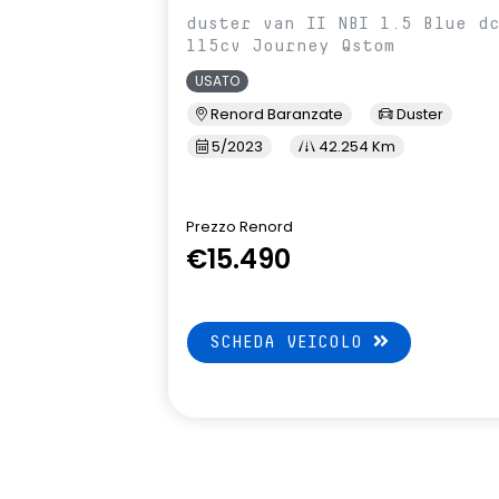
duster van II NBI 1.5 Blue d
115cv Journey Qstom
USATO
Renord Baranzate
Duster
5/2023
42.254 Km
Prezzo Renord
€15.490
SCHEDA VEICOLO