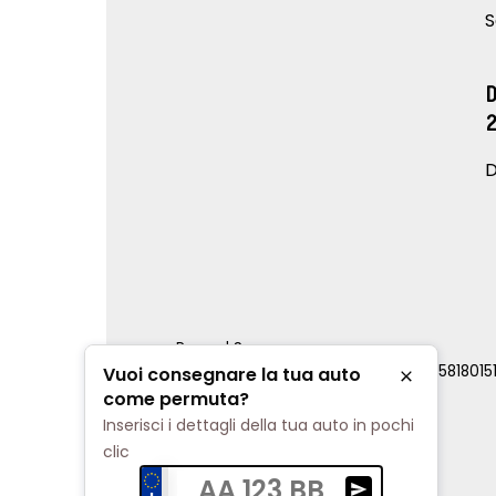
S
D
Renord S.p.a.
REA Milano 810796 | P.IVA e C.F. 0085818015
Vuoi consegnare la tua auto
Chiudi
Cookie Policy
come permuta?
Privacy Policy
Inserisci i dettagli della tua auto in pochi
Impostazioni di tracciamento
clic
AA 123 BB