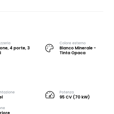
zzeria
Colore esterno
one, 4 porte, 3
Bianco Minerale -
i
Tinta Opaca
ntazione
Potenza
el
95 CV (70 kW)
one
riore