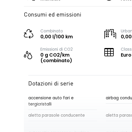
Consumi ed emissioni
Combinato
Urba
0,00 l/100 km
0,00
Emissioni di CO2
Class
0 g CO2/km
Euro
(combinato)
Dotazioni di serie
accensione auto fari e
airbag cond
tergicristalli
aletta parasole conducente
aletta paras