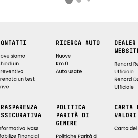
CONTATTI
RICERCA AUTO
DEALER
WEBSIT
ove siamo
Nuove
hiedi un
Km 0
Renord R
reventivo
Auto usate
Ufficiale
renota un test
Renord D
rive
Ufficiale
TRASPARENZA
POLITICA
CARTA 
ASSICURATIVA
PARITÀ DI
VALORI
GENERE
nformativa Ivass
Carta dei 
obilize Financial
Politiche Parità di