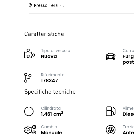
Presso Terzi - ,
Caratteristiche
Tipo di veicolo
Carro
Nuova
Furg
post
Riferimento
178347
Specifiche tecniche
Cilindrata
Alime
3
1.461 cm
Dies
Cambio
Trazi
Manuale
Ante