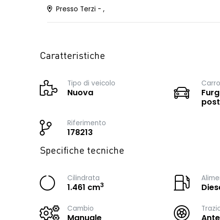
Presso Terzi - ,
Caratteristiche
Tipo di veicolo
Carro
Nuova
Furg
post
Riferimento
178213
Specifiche tecniche
Cilindrata
Alime
3
1.461 cm
Dies
Cambio
Trazi
Manuale
Ante