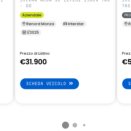
- 00
TAS
Aziendale
PR
Renord Monza
Interstar
R
1/2025
Prezzo di Listino
Prezz
€31.900
€5
SCHEDA VEICOLO