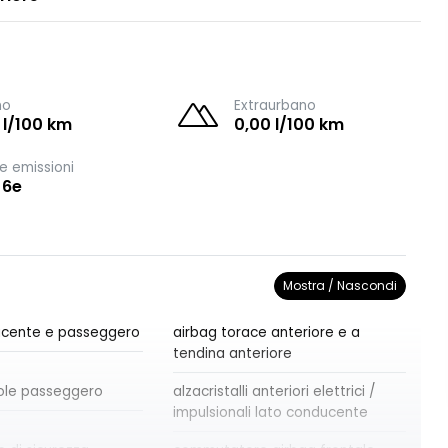
no
Extraurbano
 l/100 km
0,00 l/100 km
e emissioni
 6e
Mostra / Nascondi
ucente e passeggero
airbag torace anteriore e a
tendina anteriore
ole passeggero
alzacristalli anteriori elettrici /
impulsionali lato conducente