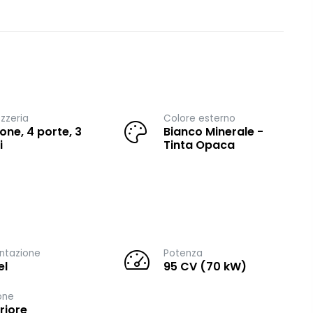
zzeria
Colore esterno
one, 4 porte, 3
Bianco Minerale -
i
Tinta Opaca
ntazione
Potenza
el
95 CV (70 kW)
one
riore