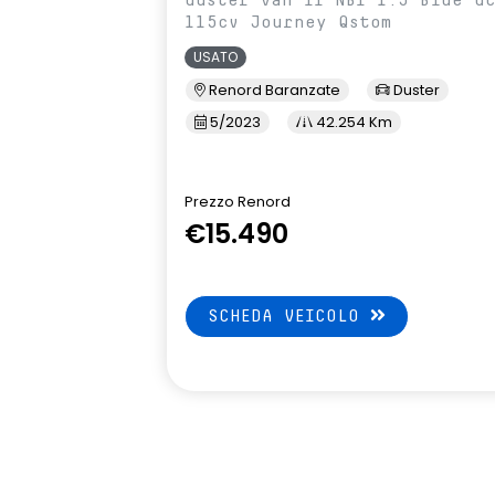
115cv Journey Qstom
USATO
Renord Baranzate
Duster
5/2023
42.254 Km
Prezzo Renord
€15.490
SCHEDA VEICOLO