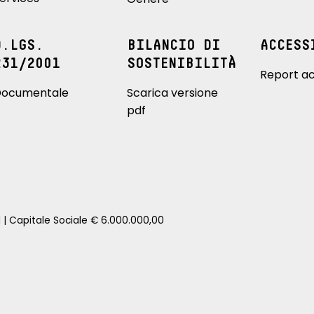
D.LGS.
BILANCIO DI
ACCESS
231/2001
SOSTENIBILITÀ
Report ac
ocumentale
Scarica versione
pdf
1 | Capitale Sociale € 6.000.000,00
zione della tua auto senza impegno