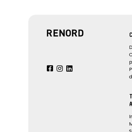
D
C
p
P
d
I
M
S