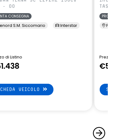
 - 00
TAS - 00
ONTA CONSEGNA
PRONTA CONSEGNA
enord S.M. Siccomario
Interstar
Presso Terzi
o di Listino
Prezzo di Listino
1.438
€51.438
SCHEDA VEICOLO
SCHEDA VEI