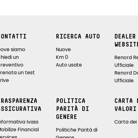
CONTATTI
RICERCA AUTO
DEALER
WEBSIT
ove siamo
Nuove
hiedi un
Km 0
Renord R
reventivo
Auto usate
Ufficiale
renota un test
Renord D
rive
Ufficiale
TRASPARENZA
POLITICA
CARTA 
ASSICURATIVA
PARITÀ DI
VALORI
GENERE
nformativa Ivass
Carta dei 
obilize Financial
Politiche Parità di
ervices
Genere