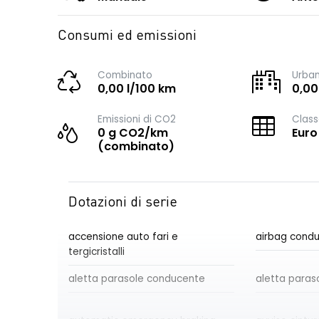
Consumi ed emissioni
Combinato
Urba
0,00 l/100 km
0,00
Emissioni di CO2
Class
0 g CO2/km
Euro
(combinato)
Dotazioni di serie
accensione auto fari e
airbag cond
tergicristalli
aletta parasole conducente
aletta paras