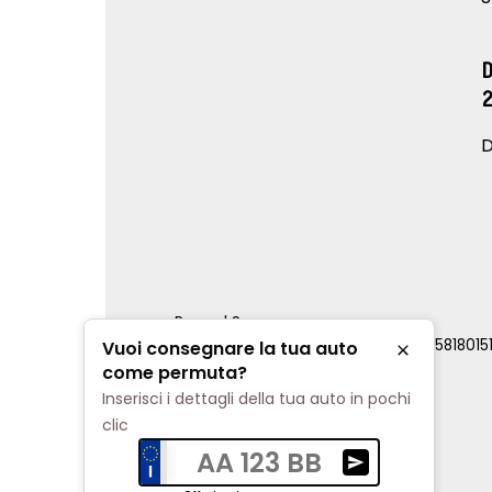
D
Renord S.p.a.
REA Milano 810796 | P.IVA e C.F. 0085818015
Vuoi consegnare la tua auto
Chiudi
Cookie Policy
come permuta?
Privacy Policy
Inserisci i dettagli della tua auto in pochi
Impostazioni di tracciamento
clic
AA 123 BB
Ricevi una valuta