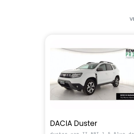
V
DACIA Duster
duster van II NBI 1.5 Blue d