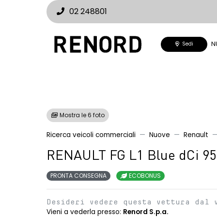
02 248801
N
Sedi
Mostra le 6 foto
Ricerca veicoli commerciali
Nuove
Renault
RENAULT FG L1 Blue dCi 9
PRONTA CONSEGNA
ECOBONUS
Desideri vedere questa vettura dal 
Vieni a vederla presso:
Renord S.p.a.