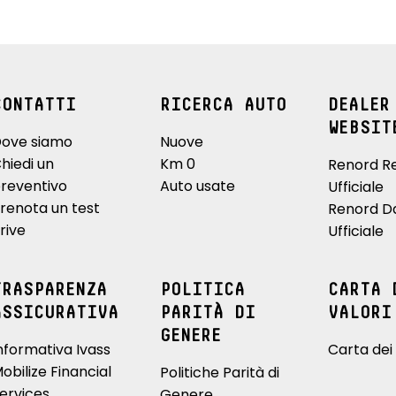
CONTATTI
RICERCA AUTO
DEALER
WEBSIT
ove siamo
Nuove
hiedi un
Km 0
Renord R
reventivo
Auto usate
Ufficiale
renota un test
Renord D
rive
Ufficiale
TRASPARENZA
POLITICA
CARTA 
ASSICURATIVA
PARITÀ DI
VALORI
GENERE
nformativa Ivass
Carta dei 
obilize Financial
Politiche Parità di
ervices
Genere