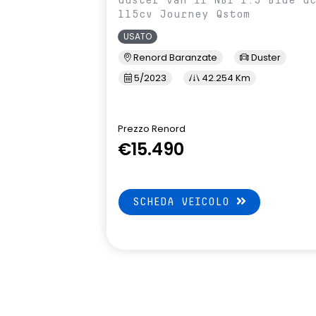
115cv Journey Qstom
USATO
Renord Baranzate
Duster
5/2023
42.254 Km
Prezzo Renord
€15.490
SCHEDA VEICOLO