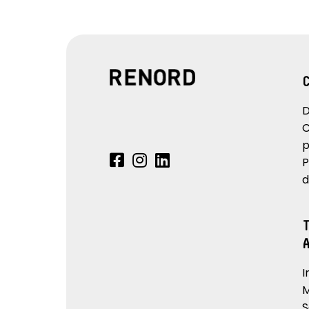
D
C
p
P
d
I
M
S