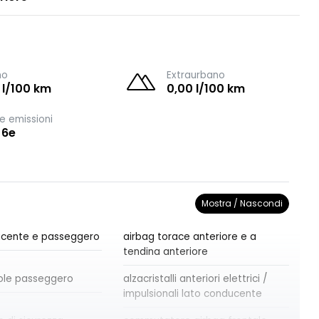
no
Extraurbano
 l/100 km
0,00 l/100 km
e emissioni
 6e
Mostra / Nascondi
ucente e passeggero
airbag torace anteriore e a
tendina anteriore
ole passeggero
alzacristalli anteriori elettrici /
impulsionali lato conducente