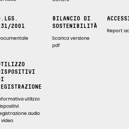
D.LGS.
BILANCIO DI
ACCESS
231/2001
SOSTENIBILITÀ
Report ac
ocumentale
Scarica versione
pdf
UTILIZZO
DISPOSITIVI
DI
REGISTRAZIONE
nformativa utilizzo
ispositivi
egistrazione audio
 video