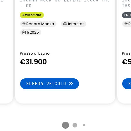
- 00
TAS
Aziendale
PR
Renord Monza
Interstar
R
1/2025
Prezzo di Listino
Prezz
€31.900
€5
SCHEDA VEICOLO