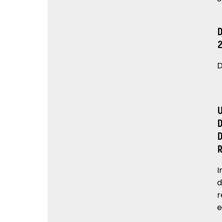
D
I
d
r
e