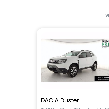
V
DACIA Duster
duster van II NBI 1.5 Blue d