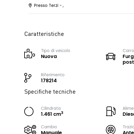
Presso Terzi - ,
Caratteristiche
Tipo di veicolo
Carro
Nuova
Furg
post
Riferimento
178214
Specifiche tecniche
Cilindrata
Alime
3
1.461 cm
Dies
Cambio
Trazi
Manuale
Ante