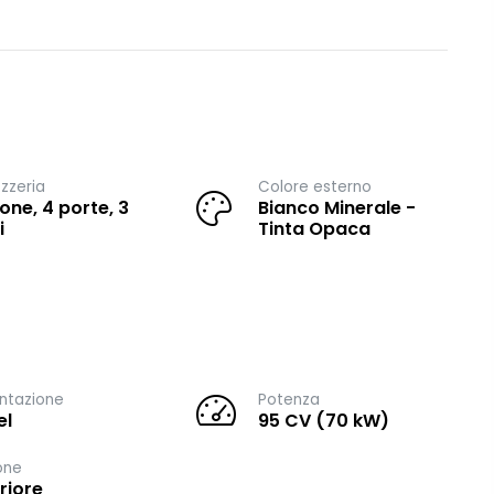
zzeria
Colore esterno
one, 4 porte, 3
Bianco Minerale -
i
Tinta Opaca
ntazione
Potenza
el
95 CV (70 kW)
one
riore