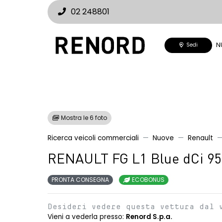
02 248801
N
Sedi
Mostra le 6 foto
Ricerca veicoli commerciali
Nuove
Renault
RENAULT FG L1 Blue dCi 9
PRONTA CONSEGNA
ECOBONUS
Desideri vedere questa vettura dal 
Vieni a vederla presso:
Renord S.p.a.