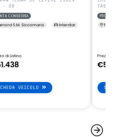
 - 00
TAS - 00
ONTA CONSEGNA
PRONTA CONSEGNA
enord S.M. Siccomario
Interstar
Presso Terzi
o di Listino
Prezzo di Listino
1.438
€51.438
SCHEDA VEICOLO
SCHEDA VEI