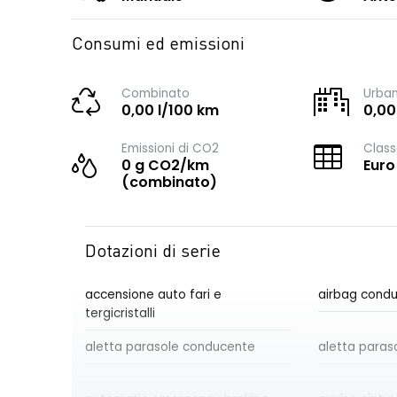
Consumi ed emissioni
Combinato
Urba
0,00 l/100 km
0,00
Emissioni di CO2
Class
0 g CO2/km
Euro
(combinato)
Dotazioni di serie
accensione auto fari e
airbag cond
tergicristalli
aletta parasole conducente
aletta paras