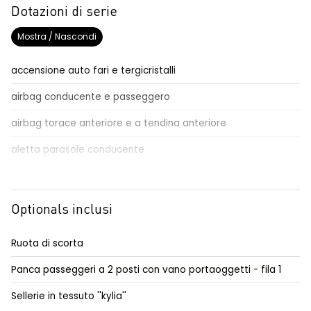
Dotazioni di serie
Mostra / Nascondi
accensione auto fari e tergicristalli
airbag conducente e passeggero
airbag torace anteriore e a tendina anteriore
aletta parasole conducente
aletta parasole passeggero
alzacristalli anteriori elettrici / impulsionali lato conducente
Optionals inclusi
automatic emergency braking system - AEBS
Ruota di scorta
avviso cinture di sicurezza allacciate
conducente/passeggero
Panca passeggeri a 2 posti con vano portaoggetti - fila 1
commutatore airbag frontale passeggero
Sellerie in tessuto ''kylia''