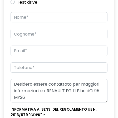
Test drive
rivestimento base abitacolo in plastica
sistema di controllo della pressione pneumatici indiretto
smartphone replication wireless
specchietti esterni asferici, regolabili e autosbrinanti
elettricamente
vano portaoggetti chiuso - lato passeggero
INFORMATIVA AI SENSI DEL REGOLAMENTO UE N.
2016/679 "GDPR"