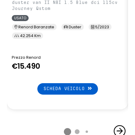
duster van II NBI 1.5 Blue dci 115cv
Journey Qstom
USATO
Renord Baranzate
Duster
5/2023
42.254 Km
Prezzo Renord
P
€15.490
SCHEDA VEICOLO