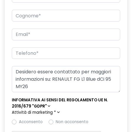
rivestimento base abitacolo in plastica
sistema di controllo della pressione pneumatici indiretto
smartphone replication wireless
specchietti esterni asferici, regolabili e autosbrinanti
elettricamente
vano portaoggetti chiuso - lato passeggero
INFORMATIVA AI SENSI DEL REGOLAMENTO UE N.
2016/679 "GDPR"
Attività di marketing
*
Acconsento
Non acconsento