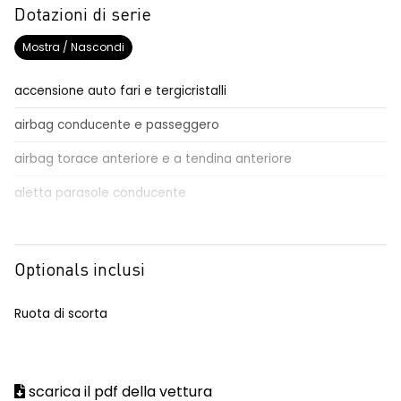
Dotazioni di serie
Mostra / Nascondi
accensione auto fari e tergicristalli
airbag conducente e passeggero
airbag torace anteriore e a tendina anteriore
aletta parasole conducente
aletta parasole passeggero
alzacristalli anteriori elettrici / impulsionali lato conducente
Optionals inclusi
automatic emergency braking system - AEBS
Ruota di scorta
avviso cinture di sicurezza allacciate
conducente/passeggero
commutatore airbag frontale passeggero
scarica il pdf della vettura