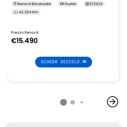
Renord Baranzate
Duster
5/2023
42.254 Km
Prezzo Renord
P
€15.490
SCHEDA VEICOLO