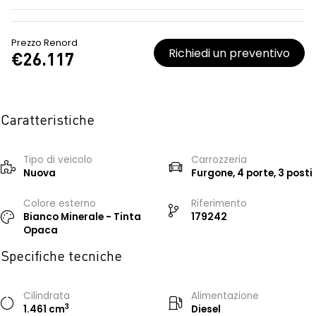
Prezzo Renord
Richiedi un preventivo
€26.117
Caratteristiche
Tipo di veicolo
Carrozzeria
Nuova
Furgone, 4 porte, 3 posti
Colore esterno
Riferimento
Bianco Minerale - Tinta
179242
Opaca
Specifiche tecniche
Cilindrata
Alimentazione
3
1.461 cm
Diesel