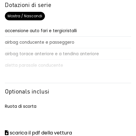
Dotazioni di serie
Mostra / Nascondi
accensione auto fari e tergicristalli
airbag conducente e passeggero
airbag torace anteriore e a tendina anteriore
aletta parasole conducente
aletta parasole passeggero
alzacristalli anteriori elettrici / impulsionali lato conducente
Optionals inclusi
automatic emergency braking system - AEBS
Ruota di scorta
avviso cinture di sicurezza allacciate
conducente/passeggero
commutatore airbag frontale passeggero
scarica il pdf della vettura