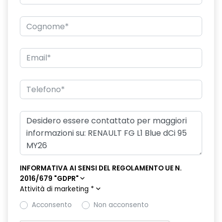
rivestimento base abitacolo in plastica
sistema di controllo della pressione pneumatici indiretto
smartphone replication wireless
specchietti esterni asferici, regolabili e autosbrinanti
elettricamente
vano portaoggetti chiuso - lato passeggero
INFORMATIVA AI SENSI DEL REGOLAMENTO UE N.
2016/679 "GDPR"
Attività di marketing
*
Acconsento
Non acconsento