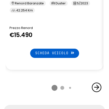
Renord Baranzate
Duster
5/2023
42.254 Km
Prezzo Renord
P
€15.490
SCHEDA VEICOLO