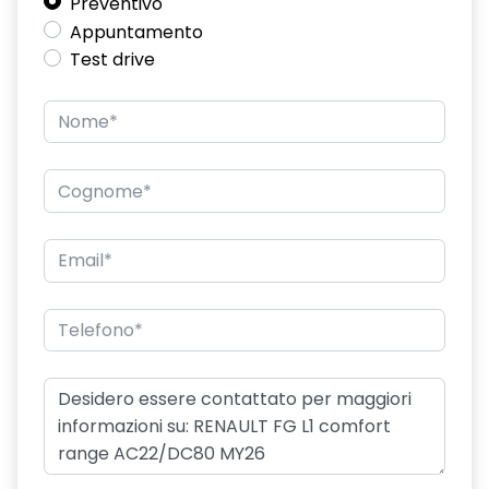
Preventivo
Appuntamento
PNDIF1
Test drive
predisposizione barre tetto e portapacchi
predisposizione etilotest
quadro strumenti analogico con driver display da 7'' a colori
rear view camera - parking camera posteriore
rivestimento in plastica abitacolo
senza requisito termico abitacolo
Sistema avanzato di monitoraggio del conducente
sistema di monitoraggio pressione pneumatici - indiretto
vano portaoggetti chiuso - lato passeggero