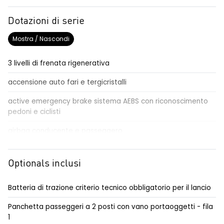
Dotazioni di serie
Mostra / Nascondi
3 livelli di frenata rigenerativa
accensione auto fari e tergicristalli
active emergency brake sistema AEBS con riconoscimento
pedoni e ciclisti
airbag conducente e passeggero
airbag torace anteriore e a tendina anteriore
Optionals inclusi
alzacristalli elettrici, impulsionali lato conducente
caricatore di bordo 80kW DC
Batteria di trazione criterio tecnico obbligatorio per il lancio
cavo di ricarica modo 3 da 6 m, presa tipo 2
Panchetta passeggeri a 2 posti con vano portaoggetti - fila
1