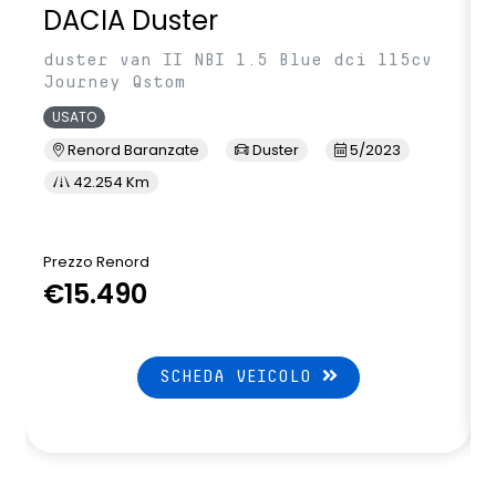
DACIA Duster
duster van II NBI 1.5 Blue dci 115cv
Journey Qstom
USATO
Renord Baranzate
Duster
5/2023
42.254 Km
Prezzo Renord
P
€15.490
SCHEDA VEICOLO