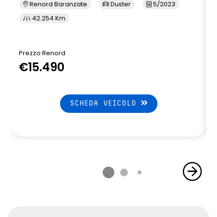
Renord Baranzate
Duster
5/2023
42.254 Km
Prezzo Renord
P
€15.490
SCHEDA VEICOLO