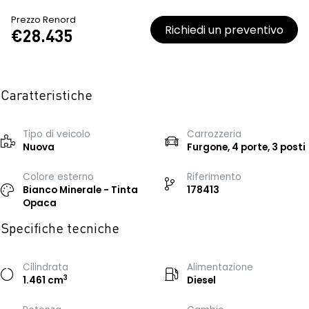
Prezzo Renord
Richiedi un preventivo
€28.435
Caratteristiche
Tipo di veicolo
Carrozzeria
Nuova
Furgone, 4 porte, 3 posti
Colore esterno
Riferimento
Bianco Minerale - Tinta
178413
Opaca
Specifiche tecniche
Cilindrata
Alimentazione
3
1.461 cm
Diesel