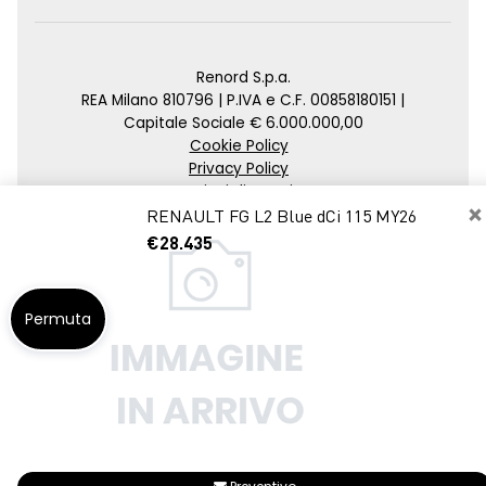
Renord S.p.a.
REA Milano 810796 | P.IVA e C.F. 00858180151 |
Capitale Sociale € 6.000.000,00
Cookie Policy
Privacy Policy
Impostazioni di tracciamento
×
RENAULT FG L2 Blue dCi 115 MY26
Credits
€28.435
Agenzia SEO
Permuta