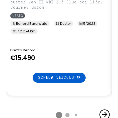
duster van II NBI 1.5 Blue dci 115cv
Journey Qstom
USATO
Renord Baranzate
Duster
5/2023
42.254 Km
Prezzo Renord
P
€15.490
SCHEDA VEICOLO