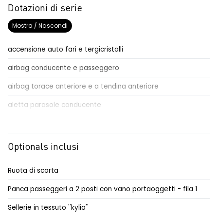
Dotazioni di serie
Mostra / Nascondi
accensione auto fari e tergicristalli
airbag conducente e passeggero
airbag torace anteriore e a tendina anteriore
aletta parasole conducente
aletta parasole passeggero
alzacristalli anteriori elettrici / impulsionali lato conducente
Optionals inclusi
automatic emergency braking system - AEBS
Ruota di scorta
avviso cinture di sicurezza allacciate
conducente/passeggero
Panca passeggeri a 2 posti con vano portaoggetti - fila 1
commutatore airbag frontale passeggero
Sellerie in tessuto ''kylia''