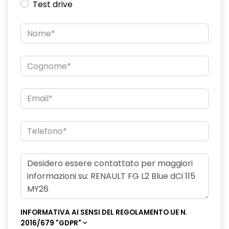
Test drive
rivestimento base abitacolo in plastica
sistema di controllo della pressione pneumatici indiretto
smartphone replication wireless
specchietti esterni asferici, regolabili e autosbrinanti
elettricamente
vano portaoggetti chiuso - lato passeggero
INFORMATIVA AI SENSI DEL REGOLAMENTO UE N.
2016/679 "GDPR"