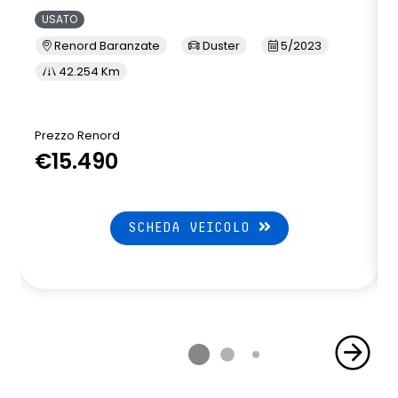
USATO
Renord Baranzate
Duster
5/2023
42.254 Km
Prezzo Renord
P
€15.490
SCHEDA VEICOLO