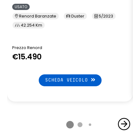
USATO
Renord Baranzate
Duster
5/2023
42.254 Km
Prezzo Renord
P
€15.490
SCHEDA VEICOLO