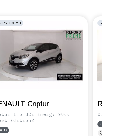
OPATENTATI
NEOPATENTATI
ENAULT Captur
RENAULT C
ptur 1.5 dCi Energy 90cv
Clio 5 Porte
ort Edition2
USATO
ATO
Renord Baranzate