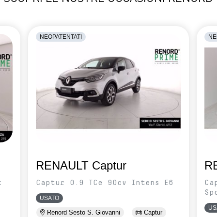
NEOPATENTATI
NE
RENAULT Captur
R
k
Captur 0.9 TCe 90cv Intens E6
Ca
Sp
USATO
US
Renord Sesto S. Giovanni
Captur