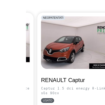
NEOPATENTATI
RENAULT Captur
SCe Equilibre
Captur 1.5 dci energy R-Lin
s&s 90cv
USATO
o
5/2023